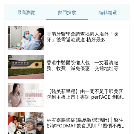
最高瀏覽
熱門搜索
編輯精選
破
香港牙醫學會調查揭港人境外「睇
保
牙」後需返港跟進 植牙最多
香港中醫醫院懶人包 | 一文看清服
務、收費、減免優惠、交通地址等
(附預約連結+更多中醫診所資訊)
【醫美新里程】由一間不足千呎美容
院到主板上市！專訪 perFACE 創辦
人符芷晴：逆巿擴張，以人為本構建
醫美版圖
林宥嘉腸躁症(腸易激/玻璃肚) | 醫生
的
拆解FODMAP飲食原則「1習慣不改
甲
變，服藥難根治」