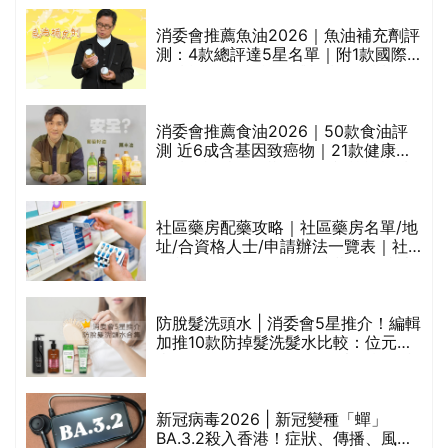
消委會推薦魚油2026｜魚油補充劑評
測：4款總評達5星名單｜附1款國際
魚油標準5星認證 針對2毒物測試 均
通過消委會標準
消委會推薦食油2026｜50款食油評
測 近6成含基因致癌物｜21款健康煮
食油總評達5星滿分名單(初榨橄欖油/
橄欖油/牛油果油/米糠油/芥花籽油/花
生油等)
巾
社區藥房配藥攻略｜社區藥房名單/地
址/合資格人士/申請辦法一覽表｜社
區藥房是甚麼？可以申請藥物資助計
劃？（持續更新）
防脫髮洗頭水 | 消委會5星推介！編輯
的
加推10款防掉髮洗髮水比較：位元
甲
堂、呂、PANTOGAR、純素有機、咖
啡因洗髮水
新冠病毒2026 | 新冠變種「蟬」
BA.3.2殺入香港！症狀、傳播、風險