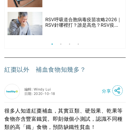
禁
與預防方法一文睇
RSV呼吸道合胞病毒疫苗攻略2026｜
院
RSV針哪裡打？誰是高危？RSV疫苗
價
價錢比較、打針後反應處理/長者醫療
券資助
紅棗以外 補血食物知幾多？
編輯: Windy Lui
分享
日期: 2020-10-18
很多人知道紅棗補血，其實豆類、硬殼果、乾果等
食物亦含豐富鐵質。即刻做個小測試，認識不同種
類的高「鐵」食物，預防缺鐵性貧血！