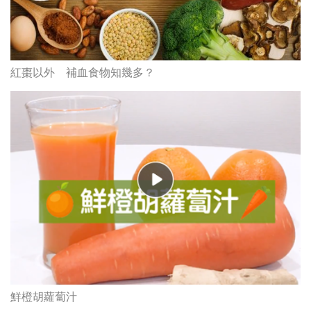
紅棗以外 補血食物知幾多？
鮮橙胡蘿蔔汁