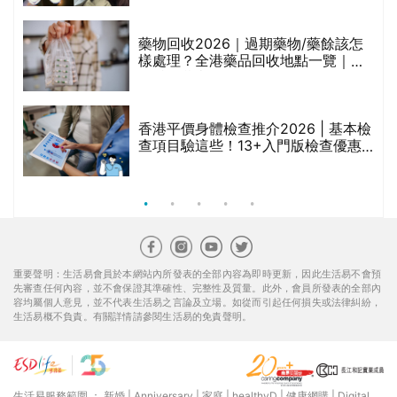
折
藥物回收2026｜過期藥物/藥餘該怎
樣處理？全港藥品回收地點一覽｜屈
臣氏、萬寧、首衛、綠領行動等
香港平價身體檢查推介2026 | 基本檢
查項目驗這些！13+入門版檢查優惠
組合$550起
重要聲明：生活易會員於本網站內所發表的全部內容為即時更新，因此生活易不會預
先審查任何內容，並不會保證其準確性、完整性及質量。此外，會員所發表的全部內
容均屬個人意見，並不代表生活易之言論及立場。如從而引起任何損失或法律糾紛，
生活易概不負責。有關詳情請參閱生活易的免責聲明。
生活易服務範圍 ：
新婚
|
Anniversary
|
家庭
|
healthyD
|
健康網購
|
Digital