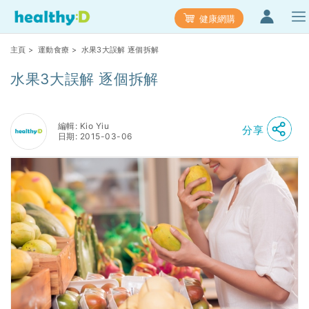
健康網購
主頁
>
運動食療
> 水果3大誤解 逐個拆解
水果3大誤解 逐個拆解
編輯: Kio Yiu
分享
日期: 2015-03-06