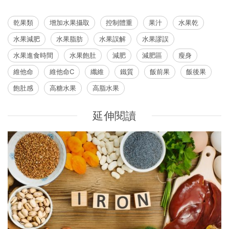
乾果類
增加水果攝取
控制體重
果汁
水果乾
水果減肥
水果脂肪
水果誤解
水果謬誤
水果進食時間
水果飽肚
減肥
減肥區
瘦身
維他命
維他命C
纖維
鐵質
飯前果
飯後果
飽肚感
高糖水果
高脂水果
延伸閱讀