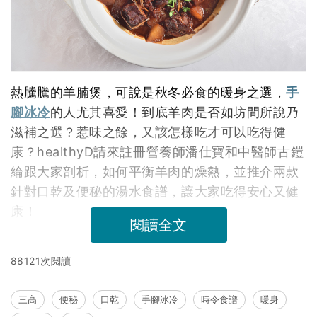
熱騰騰的羊腩煲，可說是秋冬必食的暖身之選，
手
腳冰冷
的人尤其喜愛！到底羊肉是否如坊間所說乃
滋補之選？惹味之餘，又該怎樣吃才可以吃得健
康？healthyD請來註冊營養師潘仕寶和中醫師古鎧
綸跟大家剖析，如何平衡羊肉的燥熱，並推介兩款
針對口乾及便秘的湯水食譜，讓大家吃得安心又健
康！
閱讀全文
88121次閱讀
三高
便秘
口乾
手腳冰冷
時令食譜
暖身