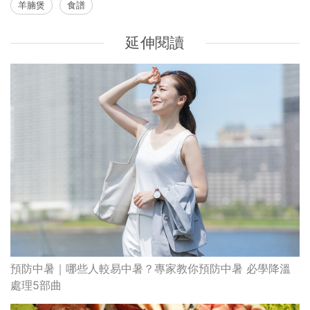
羊腩煲
食譜
延伸閱讀
預防中暑｜哪些人較易中暑？專家教你預防中暑 必學降溫
處理5部曲