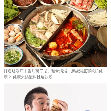
打邊爐湯底｜番茄薯仔湯、豬骨清湯、麻辣湯底哪款較健
康？ 健康火鍋配料挑選訣竅