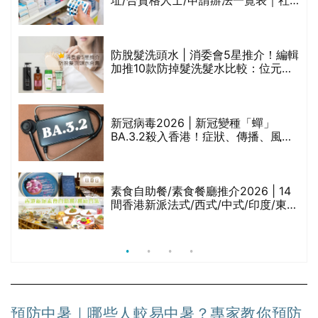
址/合資格人士/申請辦法一覽表｜社
禁
區藥房是甚麼？可以申請藥物資助計
劃？（持續更新）
防脫髮洗頭水 | 消委會5星推介！編輯
的
加推10款防掉髮洗髮水比較：位元
甲
堂、呂、PANTOGAR、純素有機、咖
啡因洗髮水
巾
新冠病毒2026 | 新冠變種「蟬」
BA.3.2殺入香港！症狀、傳播、風險
與預防方法一文睇
等
素食自助餐/素食餐廳推介2026 | 14
間香港新派法式/西式/中式/印度/東南
亞/港式/Fusion素食齋菜必試:樂園素
食、無肉食、素年(持續更新)
預防中暑｜哪些人較易中暑？專家教你預防