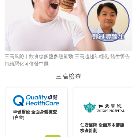
三高風險｜飲食糖多鹽多熱量勁 三高越趨年輕化 醫生警告
持續惡化可併發中風