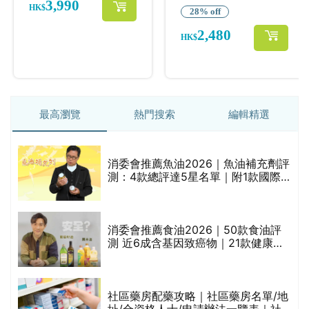
最高瀏覽
熱門搜索
編輯精選
消委會推薦魚油2026｜魚油補充劑評
測：4款總評達5星名單｜附1款國際
魚油標準5星認證 針對2毒物測試 均
通過消委會標準
評
消委會推薦食油2026｜50款食油評
測 近6成含基因致癌物｜21款健康煮
食油總評達5星滿分名單(初榨橄欖油/
橄欖油/牛油果油/米糠油/芥花籽油/花
生油等)
社區藥房配藥攻略｜社區藥房名單/地