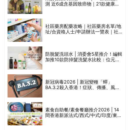
測 近6成含基因致癌物｜21款健康煮
食油總評達5星滿分名單(初榨橄欖油/
橄欖油/牛油果油/米糠油/芥花籽油/花
生油等)
社區藥房配藥攻略｜社區藥房名單/地
址/合資格人士/申請辦法一覽表｜社
禁
區藥房是甚麼？可以申請藥物資助計
劃？（持續更新）
防脫髮洗頭水 | 消委會5星推介！編輯
的
加推10款防掉髮洗髮水比較：位元
甲
堂、呂、PANTOGAR、純素有機、咖
啡因洗髮水
巾
新冠病毒2026 | 新冠變種「蟬」
BA.3.2殺入香港！症狀、傳播、風險
與預防方法一文睇
等
素食自助餐/素食餐廳推介2026 | 14
間香港新派法式/西式/中式/印度/東南
亞/港式/Fusion素食齋菜必試:樂園素
食、無肉食、素年(持續更新)