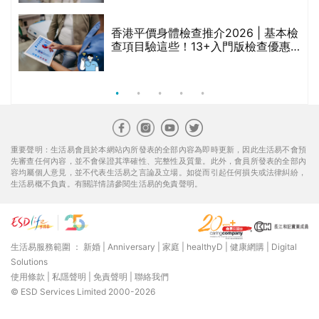
香港平價身體檢查推介2026 | 基本檢
查項目驗這些！13+入門版檢查優惠
組合$550起
重要聲明：生活易會員於本網站內所發表的全部內容為即時更新，因此生活易不會預
先審查任何內容，並不會保證其準確性、完整性及質量。此外，會員所發表的全部內
容均屬個人意見，並不代表生活易之言論及立場。如從而引起任何損失或法律糾紛，
生活易概不負責。有關詳情請參閱生活易的免責聲明。
生活易服務範圍 ：
新婚
|
Anniversary
|
家庭
|
healthyD
|
健康網購
|
Digital
Solutions
使用條款
|
私隱聲明
|
免責聲明
|
聯絡我們
© ESD Services Limited 2000-2026