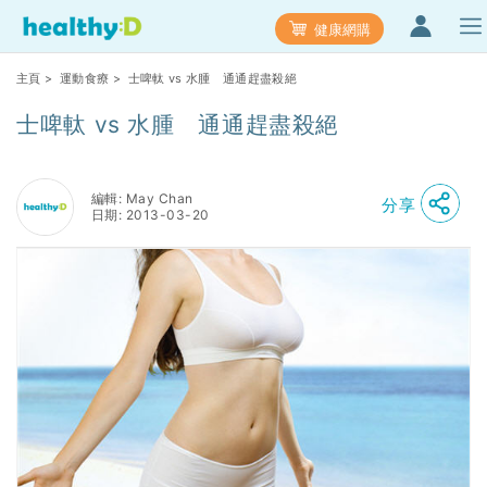
健康網購
主頁
>
運動食療
> 士啤軚 vs 水腫 通通趕盡殺絕
士啤軚 vs 水腫 通通趕盡殺絕
編輯: May Chan
分享
日期: 2013-03-20