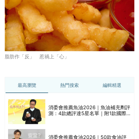
脂肪作「反」 惹禍上「心」
最高瀏覽
熱門搜索
編輯精選
消委會推薦魚油2026｜魚油補充劑評
測：4款總評達5星名單｜附1款國際
魚油標準5星認證 針對2毒物測試 均
通過消委會標準
評
消委會推薦食油2026｜50款食油評