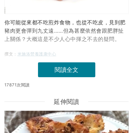
你可能從來都不吃煎炸食物，也從不吃皮，見到肥
豬肉更會彈到九丈遠……但為甚麼依然會跟肥胖扯
上關係？大概這是不少人心中揮之不去的疑問。
撰文：
米施洛營養護康中心
閱讀全文
17871次閱讀
延伸閱讀