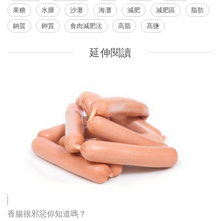
果糖
水腫
沙灘
海灘
減肥
減肥區
脂肪
鈉質
鉀質
食肉減肥法
高脂
高鹽
延伸閱讀
香腸很邪惡你知道嗎？