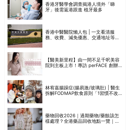
破
香港牙醫學會調查揭港人境外「睇
保
牙」後需返港跟進 植牙最多
香港中醫醫院懶人包 | 一文看清服
務、收費、減免優惠、交通地址等
(附預約連結+更多中醫診所資訊)
【醫美新里程】由一間不足千呎美容
院到主板上市！專訪 perFACE 創辦
人符芷晴：逆巿擴張，以人為本構建
醫美版圖
林宥嘉腸躁症(腸易激/玻璃肚) | 醫生
的
拆解FODMAP飲食原則「1習慣不改
甲
變，服藥難根治」
折
藥物回收2026｜過期藥物/藥餘該怎
樣處理？全港藥品回收地點一覽｜屈
臣氏、萬寧、首衛、綠領行動等