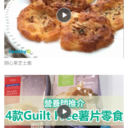
開心果芝士脆