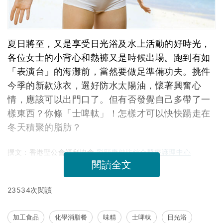
夏日將至，又是享受日光浴及水上活動的好時光，
各位女士的小背心和熱褲又是時候出場。跑到有如
「表演台」的海灘前，當然要做足準備功夫。挑件
今季的新款泳衣，選好防水太陽油，懷著興奮心
情，應該可以出門口了。但有否發覺自己多帶了一
樣東西？你條「士啤軚」！怎樣才可以快快踼走在
冬天積聚的脂肪？
撰文：香港聖公會福利協會
彩頤康健坊綜合醫療護理中心
閱讀全文
23534次閱讀
加工食品
化學消脂餐
味精
士啤軚
日光浴