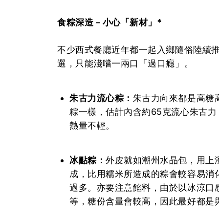
食粽深造－小心「新材」*
不少西式餐廳近年都一起入鄉隨俗陸續
選，只能淺嚐一兩口「過口癮」。
朱古力流心粽：
朱古力向來都是高糖
粽一樣，估計內含約65克流心朱古力，
熱量不輕。
冰點粽：
外皮就如潮州水晶包，用上
成，比用糯米所造成的粽會較容易消
過多。亦要注意餡料，由於以冰涼口
等，糖份含量會較高，因此最好都是