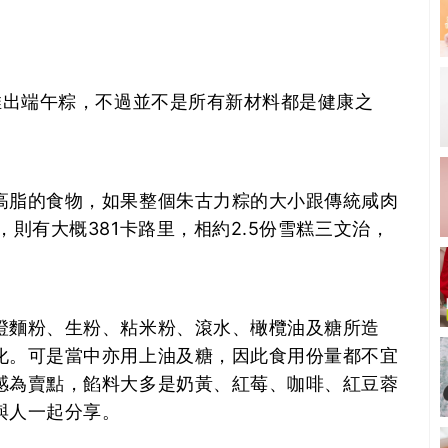
推出端午粽，不過並不是所有新材料都是健康之
高脂的食物，如果整個朱古力粽的大小跟傳統咸肉
則有大概381卡路里，相約2.5份雪糕三文治，
澄麵粉、生粉、粘米粉、滾水、橄欖油及糖所造
化。可是當中亦用上油及糖，因此食用份量都不宜
感為賣點，餡料大多是奶黃、紅莓、咖啡、紅豆蓉
與人一起分享。