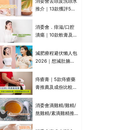
消委會去頭皮洗頭水
萬寧、首衛、綠領行
推介｜13款獲評5星
動等
推薦：施巴、
KLORANE、沙宣、
消委會．痱滋/口腔
呂、LUX等上榜｜4
潰瘍｜10款軟膏及啫
款含歐盟禁用成分吡
喱凝膠邊款好？哪款
硫鎓鋅！
屬處方藥物？有哪些
減肥療程避伏懶人包
受關注成分？｜必知
2026｜想減肚腩但
3大選購留意事項
怕中伏？ALYSSA
VS不良黑店5大手法
痔瘡膏｜5款痔瘡藥
對比｜SLIMTONE減
膏推薦及成份比較
肥療程效果如何？
+痔瘡口服藥推薦！
有效紓緩痔瘡疼痛痕
消委會滴雞精/雞精/
癢｜附痔瘡成因及病
熬雞精/素滴雞精推
徵
薦｜比較15款雞精 1
款含致癌物 9款總評