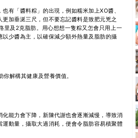
，也有「醬料粽」的出現，例如糯米加上XO醬、
人更加垂涎三尺，但不要忘記醬料是致肥元兇之
卡路里及2克脂肪。用心想想一隻粽又怎會只用上一
應以少醬為主，以確保減少額外熱量及脂肪的攝
助你解構其健康及營養價值。
消化能力會下降，新陳代謝也會逐漸減慢，導致消
當運動量，攝取大過消耗，便會令脂肪容易積聚體