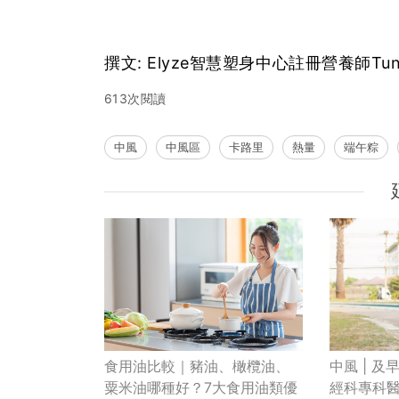
撰文: Elyze智慧塑身中心註冊營養師Tunic
613次閱讀
中風
中風區
卡路里
熱量
端午粽
中風 | 
食用油比較｜豬油、橄欖油、
經科專科
粟米油哪種好？7大食用油類優