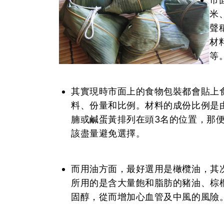
米
聲
材
等
其實現時市面上的食物包裝都會貼上
料、份量和比例。材料的成份比例是
腩或鹹蛋黃排列在頭3名的位置，那
該盡量避免選擇。
而用油方面，最好選用是橄欖油，其
所用的是含大量飽和脂肪的豬油、棕
固醇，從而增加心血管及中風的風險