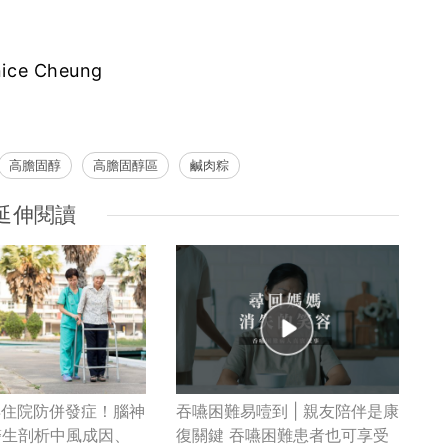
e Cheung
高膽固醇
高膽固醇區
鹹肉粽
延伸閱讀
及早住院防併發症！腦神
吞嚥困難易噎到 | 親友陪伴是康
醫生剖析中風成因、
復關鍵 吞嚥困難患者也可享受