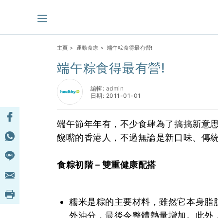
主頁
>
運動食療
> 端午粽食得最有營!
端午粽食得最有營!
編輯: admin
日期: 2011-01-01
端午節年年有，不少食肆為了搞搞新意
饞嘴的香港人，不過無論是新口味、傳
食粽初階－雙重健康配搭
糯米是粽的主要材料，雖然它本身脂
外油分，最後令整體熱量增加。此外