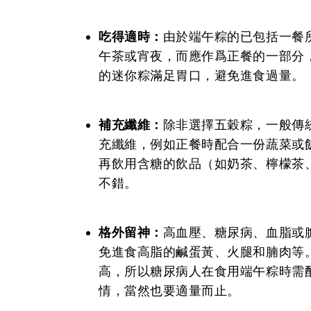
吃得適時：
由於端午粽的已包括一餐
午茶或宵夜，而應作爲正餐的一部分
的迷你粽滿足胃口，避免進食過量。
補充纖維：
除非選擇五穀粽，一般傳
充纖維，例如正餐時配合一份蔬菜或
再飲用含糖的飲品（如奶茶、檸檬茶
不錯。
格外留神：
高血壓、糖尿病、血脂或
免進食高脂的鹹蛋黃、火腿和腩肉等
高，所以糖尿病人在食用端午粽時需
情，當然也要適量而止。