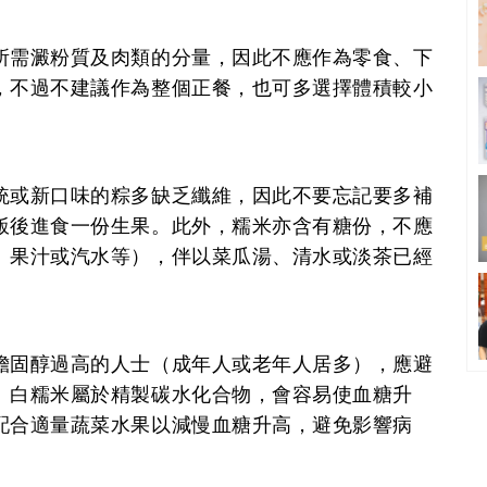
所需澱粉質及肉類的分量，因此不應作為零食、下
，不過不建議作為整個正餐，也可多選擇體積較小
統或新口味的粽多缺乏纖維，因此不要忘記要多補
飯後進食一份生果。此外，糯米亦含有糖份，不應
、果汁或汽水等），伴以菜瓜湯、清水或淡茶已經
膽固醇過高的人士（成年人或老年人居多），應避
。白糯米屬於精製碳水化合物，會容易使血糖升
配合適量蔬菜水果以減慢血糖升高，避免影響病