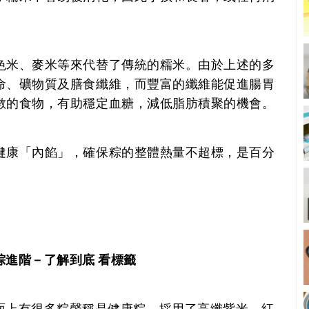
色米、麥米等來代替了傳統的糯米。由於上述的多
命、礦物質及膳食纖維，而豐富的纖維能促進腸胃
數的食物，有助穩定血糖，減低脂肪積聚的機會。
健康「內餡」，確保粽的整體熱量不超標，是百分
粽進階－了解到底 看標籤
面上有很多粽聲稱是健康粽，採用了高纖紫米、紅