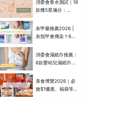
消委會香水測試｜18
Francfranc、
款獲5星滿分：
BRUNO等
GIORGIO
ARMANI、Marks &
灰甲藥推薦2026 |
Spencer、CHANEL
灰指甲會傳染？6款
等｜2款含歐盟禁用
治療灰指甲外塗藥
物質 或干擾內分泌
膏/抗甲癬油劑的功
消委會濕紙巾推薦︱
效/價格比較：羅霉
8款嬰幼兒濕紙巾獲
樂(樂指利)/恢甲清/
滿分5星評級推介：
愛甲妥
屈臣氏watsons、強
美食博覽2026｜必
生Johnson's等｜測
搶$1優惠、福袋等精
試揭1款樣本細菌含
選飲食優惠合集｜附
量超標近500倍
日期、官網及門票詳
情｜持續更新