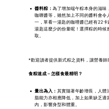
醬料粽：
為了增加端午粽本身的滋味
咖喱醬等，雖然加上不同的醬料會令
一，單看一湯匙的咖哩醬已經有22
湯匙這麼少的份量呢！選擇粽的時候
取。
*歡迎讀者提供新式粽之資料，讓營養師
食粽速成－怎樣食最精明？
量出為入：
其實隨著年齡增長，人體
脂能力亦相應降低，加上如果缺乏適
內，影響身型和體重。