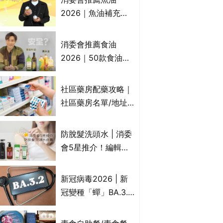
2026｜魚油補充劑
評測：4款總評達5星
名單｜附1款國際魚
消委會推薦食油
油標準5星認證 針對
2026｜50款食油評
2毒物測試 均通過
測 近6成含基因致癌
消委會標準
物｜21款健康煮食油
社區藥房配藥攻略｜
總評達5星滿分名單
社區藥房名單/地址/
(初榨橄欖油/橄欖油/
合資格人士/申請辦
牛油果油/米糠油/芥
法一覽表｜社區藥房
防脫髮洗頭水 | 消委
花籽油/花生油等)
是甚麼？可以申請藥
會5星推介！編輯加
物資助計劃？（持續
推10款防掉髮洗髮水
更新）
比較：位元堂、呂、
新冠病毒2026 | 新
PANTOGAR、純素
冠變種「蟬」BA.3.2
有機、咖啡因洗髮水
殺入香港！症狀、傳
播、風險與預防方法