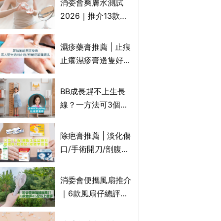
消委會爽膚水測試
達5星滿分名單 屈臣
2026｜推介13款總
氏、老協珍、余仁
評獲5星：
生、樂道有上榜！
Cetaphil、The
濕疹藥膏推薦 | 止痕
Ordinary、
止癢濕疹膏邊隻好？
CAUDALIE等｜9款
10款無類固醇濕疹藥
爽膚水檢出致敏香料
膏/濕疹膏 嬰兒BB濕
BB成長趕不上生長
疹皮膚適用！紓緩防
線？一方法可3個月
敏潤膚cream推介
高3cm*？營養師：
(附外用類固醇成份
懂得把握1歲起「長
除疤膏推薦 | 淡化傷
一覽)
高黃金期」
口/手術開刀/剖腹生
產疤痕 5款好用除疤
藥膏/除疤筆/除疤貼
消委會便攜風扇推介
比較（消委會教揀選
｜6款風扇仔總評達
貼士+醫生拆解去疤
4.5星名單：無印良
原理）
品 MUJI、