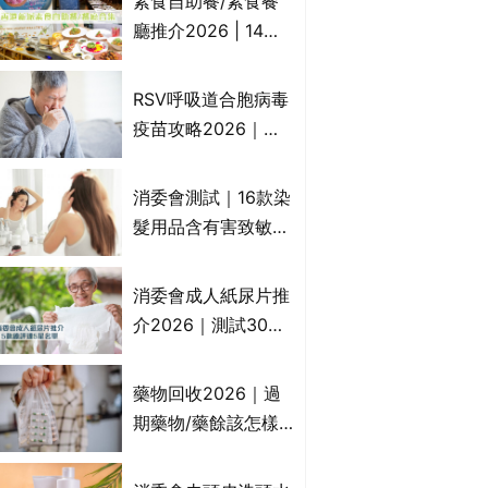
素食自助餐/素食餐
一文睇
廳推介2026 | 14間
香港新派法式/西式/
中式/印度/東南亞/港
RSV呼吸道合胞病毒
式/Fusion素食齋菜
疫苗攻略2026｜
必試:樂園素食、無肉
RSV針哪裡打？誰是
食、素年(持續更新)
高危？RSV疫苗價錢
消委會測試｜16款染
比較、打針後反應處
髮用品含有害致敏物
理/長者醫療券資助
9款獲5星滿分推
介!50惠、Return回
消委會成人紙尿片推
本、Furnte、Rerise
介2026｜測試30款
紙尿片、紙尿褲、尿
滲墊防漏表現/回滲/
藥物回收2026｜過
化學物質檢測等｜5
期藥物/藥餘該怎樣
款總評達5星名單
處理？全港藥品回收
地點一覽｜屈臣氏、