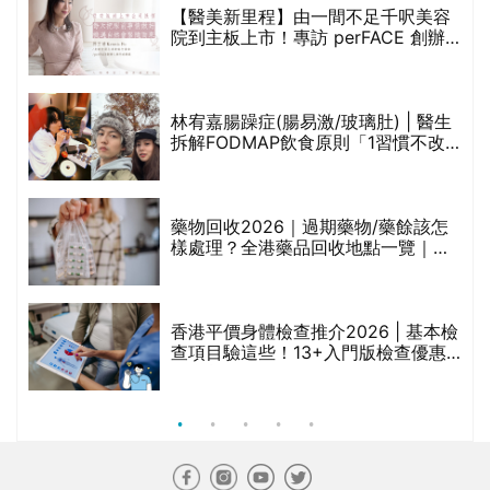
【醫美新里程】由一間不足千呎美容
院到主板上市！專訪 perFACE 創辦
人符芷晴：逆巿擴張，以人為本構建
醫美版圖
林宥嘉腸躁症(腸易激/玻璃肚) | 醫生
的
拆解FODMAP飲食原則「1習慣不改
甲
變，服藥難根治」
折
藥物回收2026｜過期藥物/藥餘該怎
樣處理？全港藥品回收地點一覽｜屈
臣氏、萬寧、首衛、綠領行動等
香港平價身體檢查推介2026 | 基本檢
查項目驗這些！13+入門版檢查優惠
組合$550起