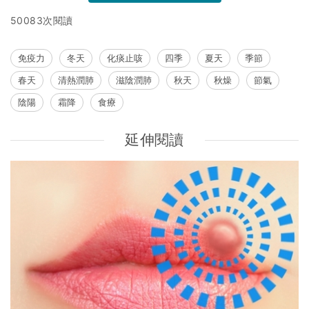
50083次閱讀
免疫力
冬天
化痰止咳
四季
夏天
季節
春天
清熱潤肺
滋陰潤肺
秋天
秋燥
節氣
陰陽
霜降
食療
延伸閱讀