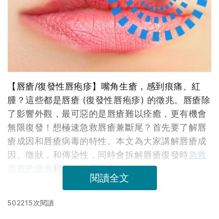
【唇瘡/復發性唇疱疹】嘴角生瘡，感到痕痛、紅
腫？這些都是唇瘡 (復發性唇疱疹) 的徵兆。唇瘡除
了影響外觀，最可惡的是唇瘡難以痊癒，更有機會
無限復發！想極速急救唇瘡兼斷尾？首先要了解唇
瘡成因和唇瘡病毒的特性。本文為大家講解唇瘡成
因、徵狀，和傳染性，同時會拆解唇瘡復發時
急救
唇瘡的藥膏
和其他唇瘡偏方。
閱讀全文
502215次閱讀