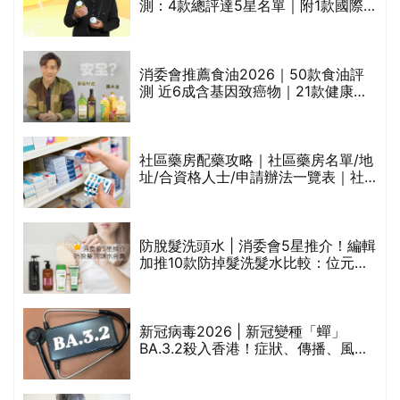
測：4款總評達5星名單｜附1款國際
魚油標準5星認證 針對2毒物測試 均
通過消委會標準
消委會推薦食油2026｜50款食油評
測 近6成含基因致癌物｜21款健康煮
食油總評達5星滿分名單(初榨橄欖油/
橄欖油/牛油果油/米糠油/芥花籽油/花
生油等)
巾
社區藥房配藥攻略｜社區藥房名單/地
址/合資格人士/申請辦法一覽表｜社
區藥房是甚麼？可以申請藥物資助計
劃？（持續更新）
防脫髮洗頭水 | 消委會5星推介！編輯
的
加推10款防掉髮洗髮水比較：位元
甲
堂、呂、PANTOGAR、純素有機、咖
啡因洗髮水
新冠病毒2026 | 新冠變種「蟬」
BA.3.2殺入香港！症狀、傳播、風險
禁
與預防方法一文睇