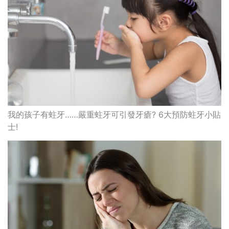
我的孩子有蛀牙……嚴重蛀牙可引發牙瘡? 6大預防蛀牙小貼
士!