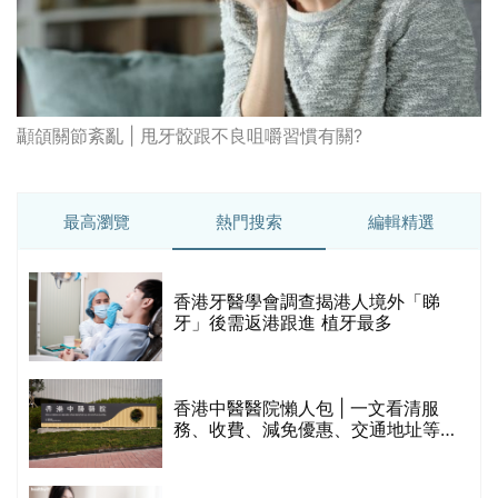
顳頜關節紊亂 | 甩牙骹跟不良咀嚼習慣有關?
最高瀏覽
熱門搜索
編輯精選
破
香港牙醫學會調查揭港人境外「睇
保
牙」後需返港跟進 植牙最多
香港中醫醫院懶人包 | 一文看清服
務、收費、減免優惠、交通地址等
(附預約連結+更多中醫診所資訊)