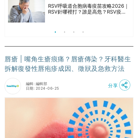
RSV呼吸道合胞病毒疫苗攻略2026｜
院
RSV針哪裡打？誰是高危？RSV疫苗
價
價錢比較、打針後反應處理/長者醫療
券資助
唇瘡 | 嘴角生瘡痕痛？唇瘡傳染？牙科醫生
拆解復發性唇疱疹成因、徵狀及急救方法
編輯: 編輯部
分享
日期: 2024-06-25