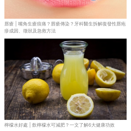
唇瘡 | 嘴角生瘡痕痛？唇瘡傳染？牙科醫生拆解復發性唇疱
疹成因、徵狀及急救方法
檸檬水好處 | 飲檸檬水可減肥？一文了解6大健康功效