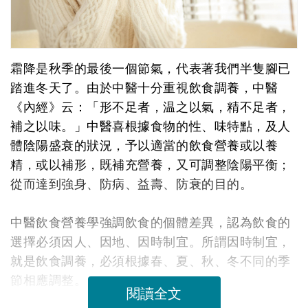
霜降是秋季的最後一個節氣，代表著我們半隻腳已
踏進冬天了。由於中醫十分重視飲食調養，中醫
《內經》云：「形不足者，温之以氣，精不足者，
補之以味。」中醫喜根據食物的性、味特點，及人
體陰陽盛衰的狀況，予以適當的飲食營養或以養
精，或以補形，既補充營養，又可調整陰陽平衡；
從而達到強身、防病、益壽、防衰的目的。
中醫飲食營養學強調飲食的個體差異，認為飲食的
選擇必須因人、因地、因時制宜。所謂因時制宜，
就是飲食調養，必須根據春、夏、秋、冬不同的季
節相應調整。
閱讀全文