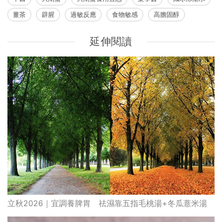
薑茶
辟腥
過敏反應
食物敏感
高膽固醇
延伸閱讀
立秋2026｜宜調養脾胃 祛濕靠五指毛桃湯+冬瓜薏米湯