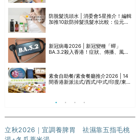
劃？（持續更新）
防脫髮洗頭水 | 消委會5星推介！編輯
的
加推10款防掉髮洗髮水比較：位元
甲
堂、呂、PANTOGAR、純素有機、咖
啡因洗髮水
巾
新冠病毒2026 | 新冠變種「蟬」
BA.3.2殺入香港！症狀、傳播、風險
與預防方法一文睇
等
素食自助餐/素食餐廳推介2026 | 14
間香港新派法式/西式/中式/印度/東南
亞/港式/Fusion素食齋菜必試:樂園素
食、無肉食、素年(持續更新)
立秋2026｜宜調養脾胃 祛濕靠五指毛桃
湯+冬瓜薏米湯