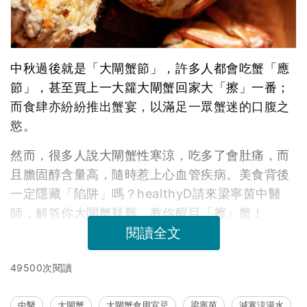
中秋過後就是「大閘蟹節」，許多人都會吃蟹「應
節」，甚至買上一大籮大閘蟹回家大「擦」一番；
而食肆亦紛紛推出蟹宴，以滿足一眾蟹迷的口腹之
慾。
然而，很多人說大閘蟹性寒涼，吃多了會肚痛，而
且膽固醇含量高，隨時惹上心血管疾病。美食背後
一定隱藏「陷阱」嗎？healthyD請來梁寧茵中醫
師，解答你大閘蟹疑難，教你醒目「擦」蟹！
閱讀全文
49500次閱讀
中醫
大閘蟹
大閘蟹食用宜忌
梁寧茵
減寒涼湯水