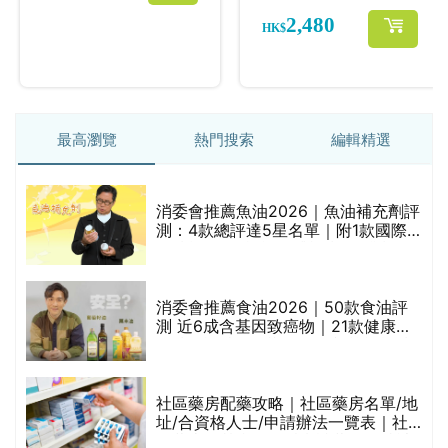
最高瀏覽
熱門搜索
編輯精選
消委會推薦魚油2026｜魚油補充劑評
測：4款總評達5星名單｜附1款國際
魚油標準5星認證 針對2毒物測試 均
通過消委會標準
評
消委會推薦食油2026｜50款食油評
測 近6成含基因致癌物｜21款健康煮
食油總評達5星滿分名單(初榨橄欖油/
橄欖油/牛油果油/米糠油/芥花籽油/花
生油等)
社區藥房配藥攻略｜社區藥房名單/地
址/合資格人士/申請辦法一覽表｜社
禁
區藥房是甚麼？可以申請藥物資助計