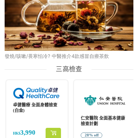
發燒/咳嗽/畏寒怕冷? 中醫推介4款感冒自療茶飲