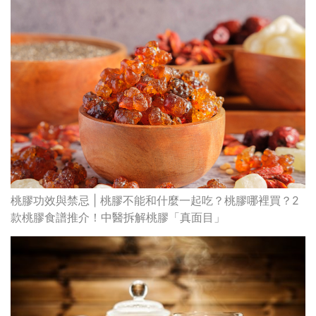
桃膠功效與禁忌 | 桃膠不能和什麼一起吃？桃膠哪裡買？2
款桃膠食譜推介！中醫拆解桃膠「真面目」