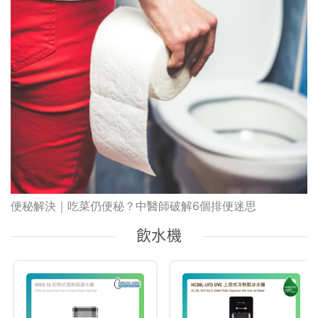
便秘解決｜吃菜仍便秘？中醫師破解6個排便迷思