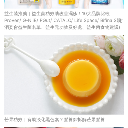
益生菌推薦｜益生菌功效助改善濕疹！10大品牌比較
Proven/ G-NiiB/ PGut/ CATALO/ Life Space/ Bifina S(附
消委會益生菌名單、益生元功效及好處、益生菌食物建議)
芒果功效｜有助淡化黑色素？營養師拆解芒果營養