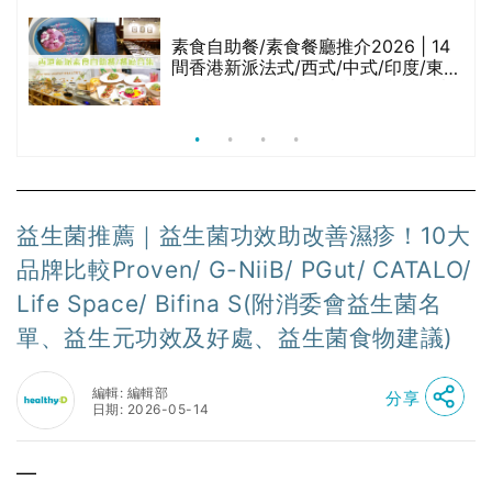
腩
素食自助餐/素食餐廳推介2026 | 14
間香港新派法式/西式/中式/印度/東南
亞/港式/Fusion素食齋菜必試:樂園素
食、無肉食、素年(持續更新)
益生菌推薦｜益生菌功效助改善濕疹！10大
品牌比較Proven/ G-NiiB/ PGut/ CATALO/
Life Space/ Bifina S(附消委會益生菌名
單、益生元功效及好處、益生菌食物建議)
編輯: 編輯部
分享
日期: 2026-05-14
—