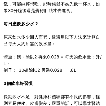
餓，可能純粹想吃，那時候就不妨先飲一杯水，如
果30分鐘後還是覺得肚餓才去進食。
每日應飲多少水？
原來飲水多少因人而異，建議用以下方法來計算自
己每天大約所需的飲水量︰
體重﹙磅﹚除以2 再乘0.028 = 每天的飲水量﹙升/
L﹚
例子︰130磅除以2 再乘0.028 = 1.8L
3個飲水好習慣
長期飲水不足，對健康和儀容都有不良的影響，輕
則容易便秘、皮膚變差；嚴重的話，可以導致腎結