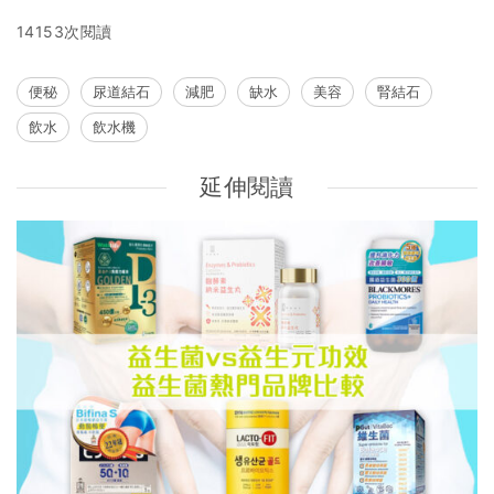
14153次閱讀
便秘
尿道結石
減肥
缺水
美容
腎結石
飲水
飲水機
延伸閱讀