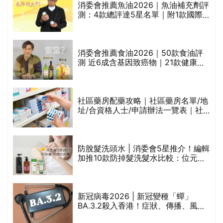
消委會推薦魚油2026｜魚油補充劑評
測：4款總評達5星名單｜附1款國際
魚油標準5星認證 針對2毒物測試 均
通過消委會標準
消委會推薦食油2026｜50款食油評
的
測 近6成含基因致癌物｜21款健康煮
甲
食油總評達5星滿分名單(初榨橄欖油/
橄欖油/牛油果油/米糠油/芥花籽油/花
生油等)
社區藥房配藥攻略｜社區藥房名單/地
址/合資格人士/申請辦法一覽表｜社
禁
區藥房是甚麼？可以申請藥物資助計
劃？（持續更新）
評
防脫髮洗頭水 | 消委會5星推介！編輯
加推10款防掉髮洗髮水比較：位元
堂、呂、PANTOGAR、純素有機、咖
啡因洗髮水
新冠病毒2026 | 新冠變種「蟬」
BA.3.2殺入香港！症狀、傳播、風險
與預防方法一文睇