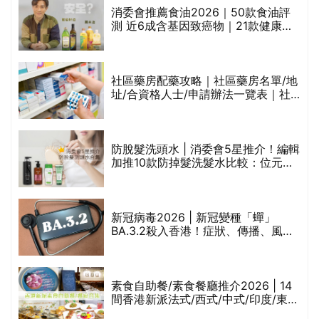
消委會推薦食油2026｜50款食油評
的
測 近6成含基因致癌物｜21款健康煮
甲
食油總評達5星滿分名單(初榨橄欖油/
橄欖油/牛油果油/米糠油/芥花籽油/花
生油等)
社區藥房配藥攻略｜社區藥房名單/地
址/合資格人士/申請辦法一覽表｜社
禁
區藥房是甚麼？可以申請藥物資助計
劃？（持續更新）
評
防脫髮洗頭水 | 消委會5星推介！編輯
加推10款防掉髮洗髮水比較：位元
堂、呂、PANTOGAR、純素有機、咖
啡因洗髮水
新冠病毒2026 | 新冠變種「蟬」
BA.3.2殺入香港！症狀、傳播、風險
與預防方法一文睇
腩
素食自助餐/素食餐廳推介2026 | 14
間香港新派法式/西式/中式/印度/東南
亞/港式/Fusion素食齋菜必試:樂園素