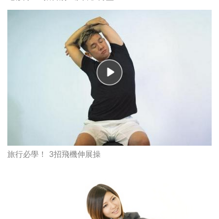
旅行必學！ 3招飛機伸展操