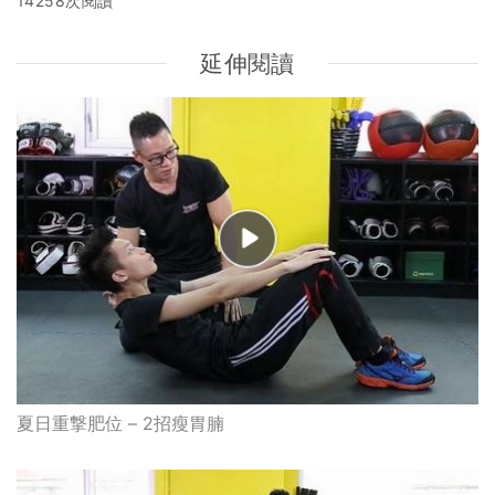
14258次閱讀
延伸閱讀
夏日重撃肥位 – 2招瘦胃腩