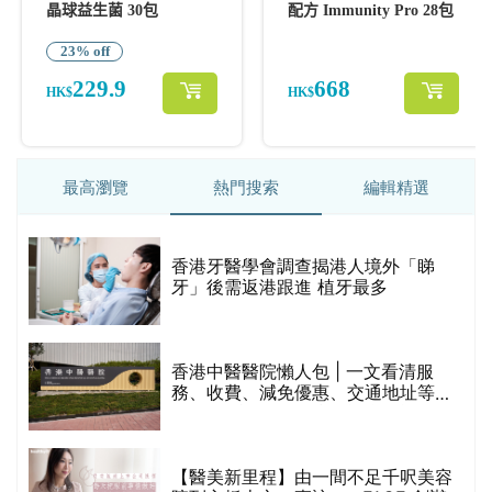
最高瀏覽
熱門搜索
編輯精選
破
香港牙醫學會調查揭港人境外「睇
保
牙」後需返港跟進 植牙最多
香港中醫醫院懶人包 | 一文看清服
務、收費、減免優惠、交通地址等
(附預約連結+更多中醫診所資訊)
【醫美新里程】由一間不足千呎美容