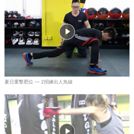
夏日重撃肥位 — 2招練出人魚線