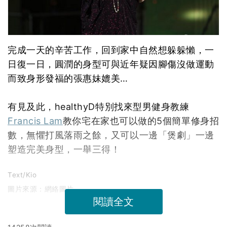
完成一天的辛苦工作，回到家中自然想躲躲懶，一
日復一日，圓潤的身型可與近年疑因腳傷沒做運動
而致身形發福的張惠妹媲美…
有見及此，healthyD特別找來型男健身教練
Francis Lam
教你宅在家也可以做的5個簡單修身招
數，無懼打風落雨之餘，又可以一邊「煲劇」一邊
塑造完美身型，一舉三得！
Text/Kio
圖片來源：網絡圖片
閱讀全文