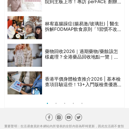
院到主板上市！專訪 perFACE 創辦
人符芷晴：逆巿擴張，以人為本構建
醫美版圖
林宥嘉腸躁症(腸易激/玻璃肚) | 醫生
的
拆解FODMAP飲食原則「1習慣不改
甲
變，服藥難根治」
折
藥物回收2026｜過期藥物/藥餘該怎
樣處理？全港藥品回收地點一覽｜屈
臣氏、萬寧、首衛、綠領行動等
香港平價身體檢查推介2026 | 基本檢
查項目驗這些！13+入門版檢查優惠
組合$550起
重要聲明：生活易會員於本網站內所發表的全部內容為即時更新，因此生活易不會預