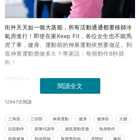
街外天天如一個大蒸籠，所有活動通通都要移師冷
氣房進行！即使在家Keep Fit，各位女生也不能馬
虎了事，健身、運動前的伸展運動依然要做足。到
底伸展運動應做多久？專家話：每個動作8秒就
夠！
Text/ Cyrus
閱讀全文
12947次閱讀
三角肌
三頭肌
伸展運動
健身
健身區
大腿
拉筋動作
新陳代謝率
減低運動受傷
熱身動作
筋膜健康
肌肉勞損
肩胛帶肌肉
背闊肌
胸肌