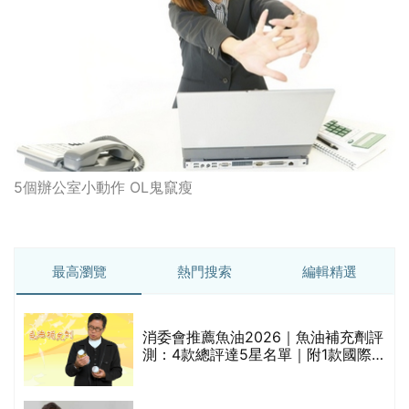
5個辦公室小動作 OL鬼竄瘦
最高瀏覽
熱門搜索
編輯精選
消委會推薦魚油2026｜魚油補充劑評
測：4款總評達5星名單｜附1款國際
魚油標準5星認證 針對2毒物測試 均
通過消委會標準