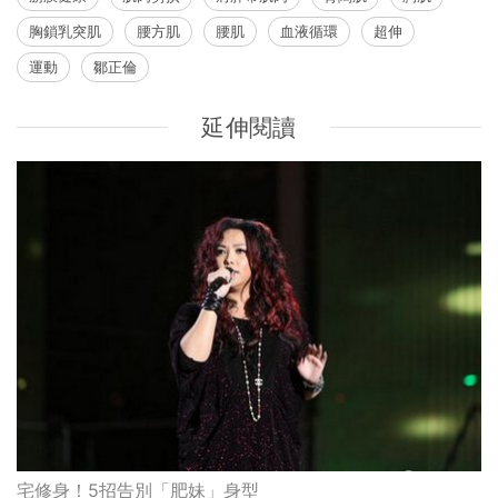
胸鎖乳突肌
腰方肌
腰肌
血液循環
超伸
運動
鄒正倫
延伸閱讀
宅修身！5招告別「肥妹」身型