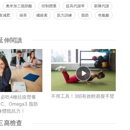
奧米加三脂肪酸
控制體重
提高代謝率
新陳代謝
食減肥
綠茶
纖維素
肌力訓練
脂肪
色氨酸
延伸閱讀
不用工具！3招有效輕易瘦手臂
｜必吃4種抗疫營養
C、Omega3 脂肪
身體抵抗力！