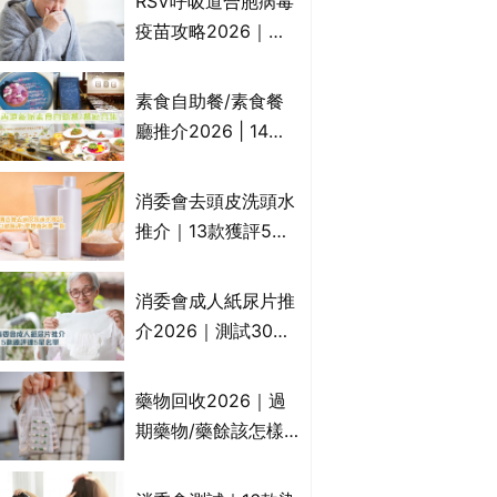
RSV呼吸道合胞病毒
一文睇
疫苗攻略2026｜
RSV針哪裡打？誰是
高危？RSV疫苗價錢
素食自助餐/素食餐
比較、打針後反應處
廳推介2026 | 14間
理/長者醫療券資助
香港新派法式/西式/
中式/印度/東南亞/港
消委會去頭皮洗頭水
式/Fusion素食齋菜
推介｜13款獲評5星
必試:樂園素食、無肉
推薦：施巴、
食、素年(持續更新)
KLORANE、沙宣、
消委會成人紙尿片推
呂、LUX等上榜｜4
介2026｜測試30款
款含歐盟禁用成分吡
紙尿片、紙尿褲、尿
硫鎓鋅！
滲墊防漏表現/回滲/
藥物回收2026｜過
化學物質檢測等｜5
期藥物/藥餘該怎樣
款總評達5星名單
處理？全港藥品回收
地點一覽｜屈臣氏、