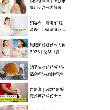
消委會測試｜16款染
萬寧、首衛、綠領行
髮用品含有害致敏物
動等
9款獲5星滿分推
介!50惠、Return回
消委會．痱滋/口腔
本、Furnte、Rerise
潰瘍｜10款軟膏及啫
喱凝膠邊款好？哪款
屬處方藥物？有哪些
減肥療程避伏懶人包
受關注成分？｜必知
2026｜想減肚腩但
3大選購留意事項
怕中伏？ALYSSA
VS不良黑店5大手法
消委會滴雞精/雞精/
對比｜SLIMTONE減
熬雞精/素滴雞精推
肥療程效果如何？
薦｜比較15款雞精 1
款含致癌物 9款總評
痔瘡膏｜5款痔瘡藥
達5星滿分名單 屈臣
膏推薦及成份比較
氏、老協珍、余仁
+痔瘡口服藥推薦！
生、樂道有上榜！
有效紓緩痔瘡疼痛痕