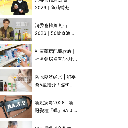
2026｜魚油補充劑
評測：4款總評達5星
名單｜附1款國際魚
消委會推薦食油
油標準5星認證 針對
2026｜50款食油評
2毒物測試 均通過
測 近6成含基因致癌
消委會標準
物｜21款健康煮食油
社區藥房配藥攻略｜
總評達5星滿分名單
社區藥房名單/地址/
(初榨橄欖油/橄欖油/
合資格人士/申請辦
牛油果油/米糠油/芥
法一覽表｜社區藥房
防脫髮洗頭水 | 消委
花籽油/花生油等)
是甚麼？可以申請藥
會5星推介！編輯加
物資助計劃？（持續
推10款防掉髮洗髮水
更新）
比較：位元堂、呂、
新冠病毒2026 | 新
PANTOGAR、純素
冠變種「蟬」BA.3.2
有機、咖啡因洗髮水
殺入香港！症狀、傳
播、風險與預防方法