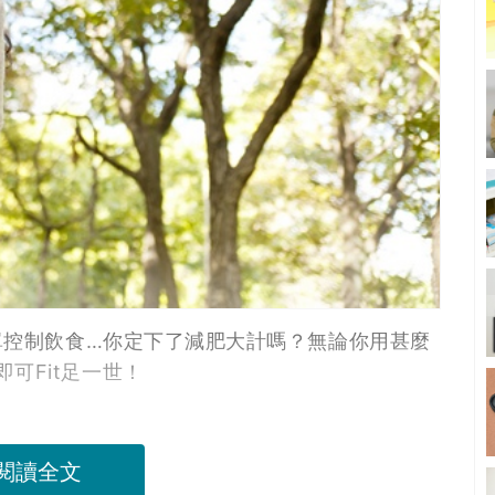
餐單控制飲食…你定下了減肥大計嗎？無論你用甚麼
可Fit足一世！
閱讀全文