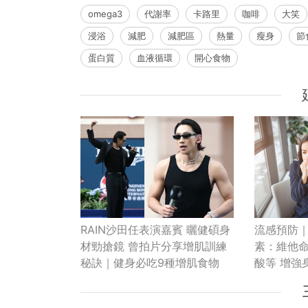
omega3
代謝率
卡路里
咖啡
大笑
浸浴
減肥
減肥區
熱量
瘦身
節
蛋白質
血液循環
開心食物
RAIN沙田任表演嘉賓 曬健碩身
流感預防
材勁搶鏡 曾拍片分享增肌訓練
素：維他命
秘訣｜健身必吃9種增肌食物
酸等 增強