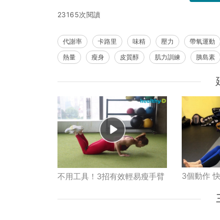
23165次閱讀
代謝率
卡路里
味精
壓力
帶氧運動
熱量
瘦身
皮質醇
肌力訓練
胰島素
3個動作 
不用工具！3招有效輕易瘦手臂