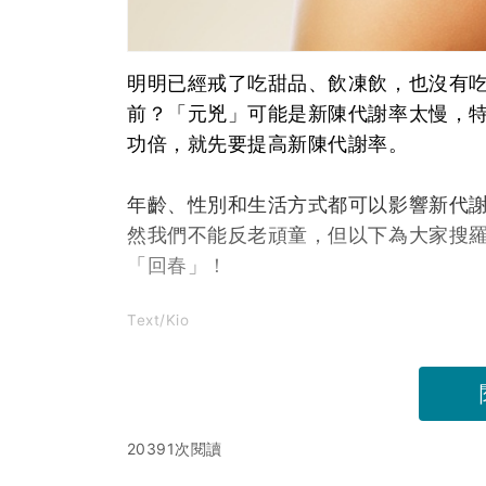
明明已經戒了吃甜品、飲凍飲，也沒有
前？「元兇」可能是新陳代謝率太慢，
功倍，就先要提高新陳代謝率。
年齡、性別和生活方式都可以影響新代謝
然我們不能反老頑童，但以下為大家搜羅
「回春」！
Text/Kio
20391次閱讀