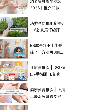
消委會爽膚水測試
癢｜附痔瘡成因及病
2026｜推介13款總
徵
評獲5星：
Cetaphil、The
消委會便攜風扇推介
Ordinary、
｜6款風扇仔總評達
CAUDALIE等｜9款
4.5星名單：無印良
爽膚水檢出致敏香料
品 MUJI、
BB成長趕不上生長
Francfranc、
線？一方法可3個月
BRUNO等
高3cm*？營養師：
懂得把握1歲起「長
除疤膏推薦 | 淡化傷
高黃金期」
口/手術開刀/剖腹生
產疤痕 5款好用除疤
藥膏/除疤筆/除疤貼
濕疹藥膏推薦 | 止痕
比較（消委會教揀選
止癢濕疹膏邊隻好？
貼士+醫生拆解去疤
10款無類固醇濕疹藥
原理）
膏/濕疹膏 嬰兒BB濕