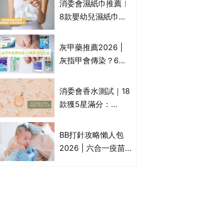
消委會濕紙巾推薦︱
疹皮膚適用！紓緩防
8款嬰幼兒濕紙巾獲
敏潤膚cream推介
滿分5星評級推介：
(附外用類固醇成份
屈臣氏watsons、強
灰甲藥推薦2026 |
一覽)
生Johnson's等｜測
灰指甲會傳染？6款
試揭1款樣本細菌含
治療灰指甲外塗藥
量超標近500倍
膏/抗甲癬油劑的功
消委會香水測試｜18
效/價格比較：羅霉
款獲5星滿分：
樂(樂指利)/恢甲清/
GIORGIO
愛甲妥
ARMANI、Marks &
BB打針攻略懶人包
Spencer、CHANEL
2026 | 六合一疫苗
等｜2款含歐盟禁用
哪裡打？BB打針時間
物質 或干擾內分泌
表/母嬰健康院嬰兒
打針/私家自費接種
嬰幼兒疫苗價錢比
較、BB打針後反應處