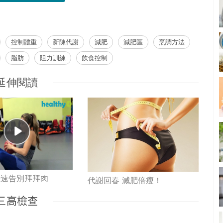
控制體重
新陳代謝
減肥
減肥區
烹調方法
脂肪
阻力訓練
飲食控制
延伸閱讀
快速告別拜拜肉
代謝回春 減肥倍瘦！