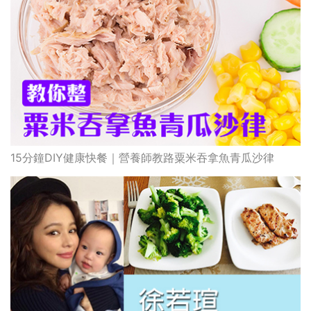
15分鐘DIY健康快餐｜營養師教路粟米吞拿魚青瓜沙律