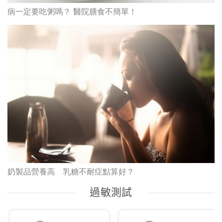
病一定要吃粥嗎？ 醫院膳食不簡單！
奶製品營養高 乳糖不耐症點算好？