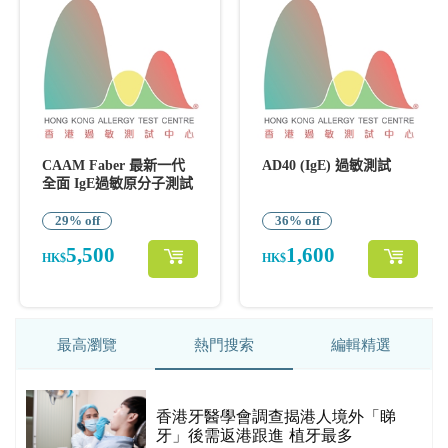
最高瀏覽
熱門搜索
編輯精選
破
香港牙醫學會調查揭港人境外「睇
保
牙」後需返港跟進 植牙最多