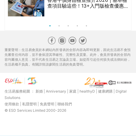
香港平價身體檢查推介2026 | 基本檢
查項目驗這些！13+入門版檢查優惠
組合$550起
重要聲明：生活易會員於本網站內所發表的全部內容為即時更新，因此生活易不會預
先審查任何內容，並不會保證其準確性、完整性及質量。此外，會員所發表的全部內
容均屬個人意見，並不代表生活易之言論及立場。如從而引起任何損失或法律糾紛，
生活易概不負責。有關詳情請參閱生活易的免責聲明。
生活易服務範圍 ：
新婚
|
Anniversary
|
家庭
|
healthyD
|
健康網購
|
Digital
Solutions
使用條款
|
私隱聲明
|
免責聲明
|
聯絡我們
© ESD Services Limited 2000-2026