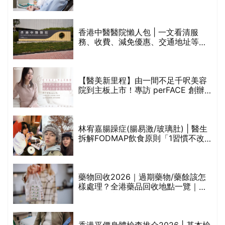
香港中醫醫院懶人包 | 一文看清服
務、收費、減免優惠、交通地址等
(附預約連結+更多中醫診所資訊)
【醫美新里程】由一間不足千呎美容
院到主板上市！專訪 perFACE 創辦
人符芷晴：逆巿擴張，以人為本構建
醫美版圖
林宥嘉腸躁症(腸易激/玻璃肚) | 醫生
的
拆解FODMAP飲食原則「1習慣不改
甲
變，服藥難根治」
折
藥物回收2026｜過期藥物/藥餘該怎
樣處理？全港藥品回收地點一覽｜屈
臣氏、萬寧、首衛、綠領行動等