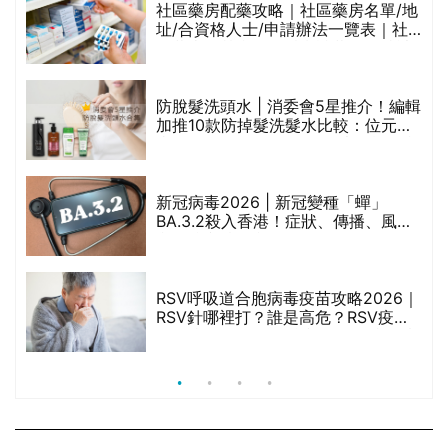
巾
社區藥房配藥攻略｜社區藥房名單/地
址/合資格人士/申請辦法一覽表｜社
區藥房是甚麼？可以申請藥物資助計
劃？（持續更新）
防脫髮洗頭水 | 消委會5星推介！編輯
的
加推10款防掉髮洗髮水比較：位元
甲
堂、呂、PANTOGAR、純素有機、咖
啡因洗髮水
新冠病毒2026 | 新冠變種「蟬」
BA.3.2殺入香港！症狀、傳播、風險
禁
與預防方法一文睇
RSV呼吸道合胞病毒疫苗攻略2026｜
院
RSV針哪裡打？誰是高危？RSV疫苗
價
價錢比較、打針後反應處理/長者醫療
券資助