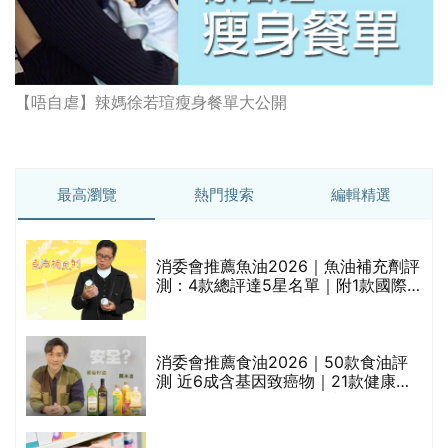
【唔自虐】辣媽徐若瑄瘦身餐單大公開
最高瀏覽
熱門搜索
編輯精選
消委會推薦魚油2026｜魚油補充劑評
測：4款總評達5星名單｜附1款國際
魚油標準5星認證 針對2毒物測試 均
通過消委會標準
消委會推薦食油2026｜50款食油評
測 近6成含基因致癌物｜21款健康煮
食油總評達5星滿分名單(初榨橄欖油/
橄欖油/牛油果油/米糠油/芥花籽油/花
生油等)