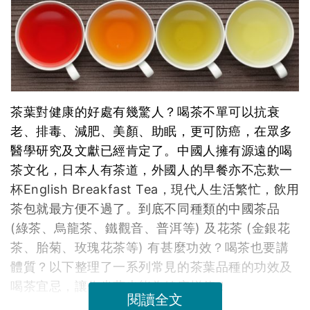
茶葉對健康的好處有幾驚人？喝茶不單可以抗衰
老、排毒、減肥、美顏、助眠，更可防癌，在眾多
醫學研究及文獻已經肯定了。中國人擁有源遠的喝
茶文化，日本人有茶道，外國人的早餐亦不忘歎一
杯English Breakfast Tea，現代人生活繁忙，飲用
茶包就最方便不過了。到底不同種類的中國茶品
(綠茶、烏龍茶、鐵觀音、普洱等) 及花茶 (金銀花
茶、胎菊、玫瑰花茶等) 有甚麼功效？喝茶也要講
體質？以下整理了一系列常見的茶葉品種的功效及
喝茶宜忌，讓你坐著也能為健康增值！
閱讀全文