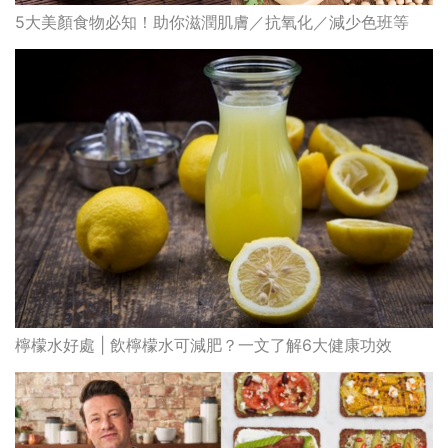
5大美顏食物必知！助你滋潤肌膚／抗氧化／減少色班等
檸檬水好處 | 飲檸檬水可減肥？一文了解6大健康功效