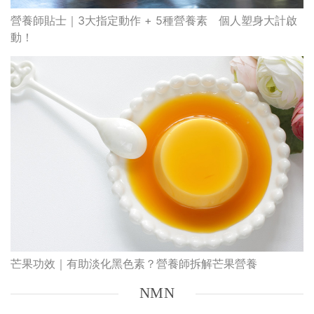
營養師貼士｜3大指定動作 + 5種營養素 個人塑身大計啟
動！
芒果功效｜有助淡化黑色素？營養師拆解芒果營養