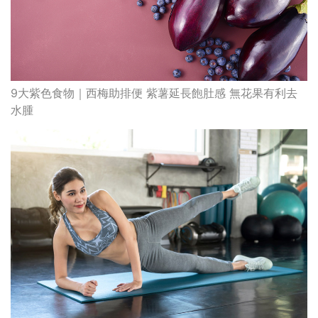
9大紫色食物｜西梅助排便 紫薯延長飽肚感 無花果有利去
水腫