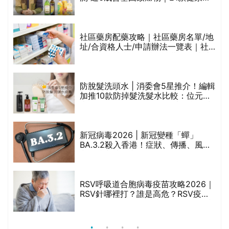
食油總評達5星滿分名單(初榨橄欖油/
橄欖油/牛油果油/米糠油/芥花籽油/花
生油等)
巾
社區藥房配藥攻略｜社區藥房名單/地
址/合資格人士/申請辦法一覽表｜社
區藥房是甚麼？可以申請藥物資助計
劃？（持續更新）
防脫髮洗頭水 | 消委會5星推介！編輯
的
加推10款防掉髮洗髮水比較：位元
甲
堂、呂、PANTOGAR、純素有機、咖
啡因洗髮水
新冠病毒2026 | 新冠變種「蟬」
BA.3.2殺入香港！症狀、傳播、風險
禁
與預防方法一文睇
RSV呼吸道合胞病毒疫苗攻略2026｜
院
RSV針哪裡打？誰是高危？RSV疫苗
價
價錢比較、打針後反應處理/長者醫療
券資助