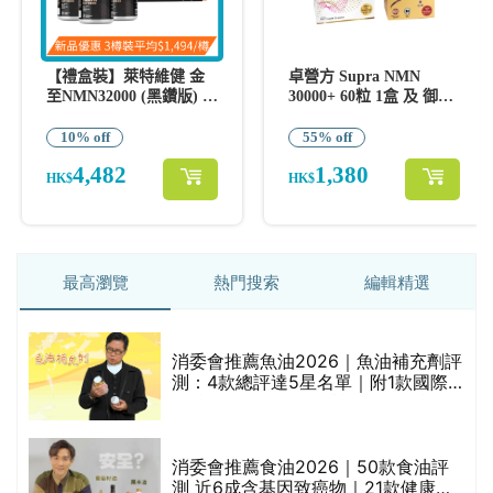
最高瀏覽
熱門搜索
編輯精選
消委會推薦魚油2026｜魚油補充劑評
測：4款總評達5星名單｜附1款國際
魚油標準5星認證 針對2毒物測試 均
通過消委會標準
消委會推薦食油2026｜50款食油評
測 近6成含基因致癌物｜21款健康煮