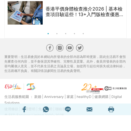
香港平價身體檢查推介2026 | 基本檢
查項目驗這些！13+入門版檢查優惠
組合$550起
重要聲明：生活易會員於本網站內所發表的全部內容為即時更新，因此生活易不會預
先審查任何內容，並不會保證其準確性、完整性及質量。此外，會員所發表的全部內
容均屬個人意見，並不代表生活易之言論及立場。如從而引起任何損失或法律糾紛，
生活易概不負責。有關詳情請參閱生活易的免責聲明。
生活易服務範圍 ：
新婚
|
Anniversary
|
家庭
|
healthyD
|
健康網購
|
Digital
Solutions
使用條款
|
私隱聲明
|
免責聲明
|
聯絡我們
© ESD Services Limited 2000-2026