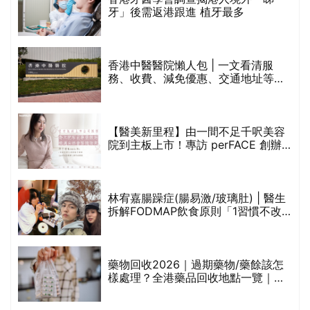
保
牙」後需返港跟進 植牙最多
香港中醫醫院懶人包 | 一文看清服
務、收費、減免優惠、交通地址等
(附預約連結+更多中醫診所資訊)
【醫美新里程】由一間不足千呎美容
院到主板上市！專訪 perFACE 創辦
人符芷晴：逆巿擴張，以人為本構建
醫美版圖
林宥嘉腸躁症(腸易激/玻璃肚) | 醫生
的
拆解FODMAP飲食原則「1習慣不改
甲
變，服藥難根治」
折
藥物回收2026｜過期藥物/藥餘該怎
樣處理？全港藥品回收地點一覽｜屈
臣氏、萬寧、首衛、綠領行動等