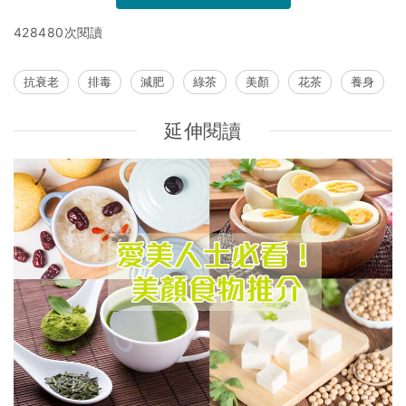
428480次閱讀
抗衰老
排毒
減肥
綠茶
美顏
花茶
養身
延伸閱讀