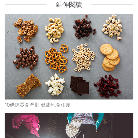
延伸閱讀
10條揀零食準則 健康地食住瘦！