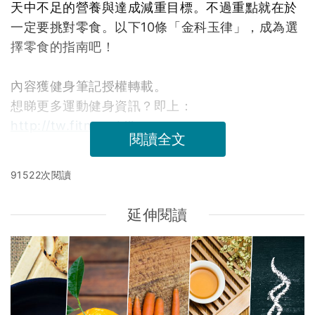
天中不足的營養與達成減重目標。不過重點就在於
一定要挑對零食。以下10條「金科玉律」，成為選
擇零食的指南吧！
內容獲健身筆記授權轉載。
想睇更多運動健身資訊？即上：
http://tw.fitness.biji.co
閱讀全文
91522次閱讀
延伸閱讀