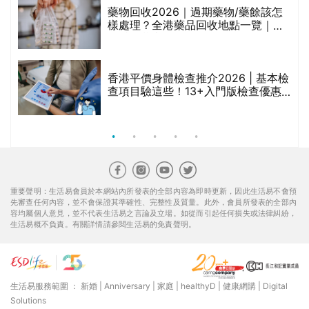
折
藥物回收2026｜過期藥物/藥餘該怎
樣處理？全港藥品回收地點一覽｜屈
臣氏、萬寧、首衛、綠領行動等
香港平價身體檢查推介2026 | 基本檢
查項目驗這些！13+入門版檢查優惠
組合$550起
重要聲明：生活易會員於本網站內所發表的全部內容為即時更新，因此生活易不會預
先審查任何內容，並不會保證其準確性、完整性及質量。此外，會員所發表的全部內
容均屬個人意見，並不代表生活易之言論及立場。如從而引起任何損失或法律糾紛，
生活易概不負責。有關詳情請參閱生活易的免責聲明。
生活易服務範圍 ：
新婚
|
Anniversary
|
家庭
|
healthyD
|
健康網購
|
Digital
Solutions