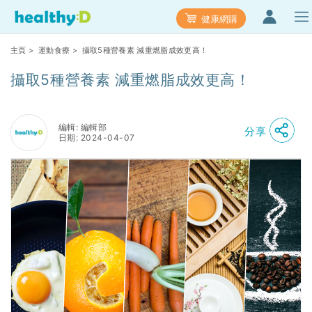
健康網購
主頁
>
運動食療
> 攝取5種營養素 減重燃脂成效更高！
攝取5種營養素 減重燃脂成效更高！
編輯: 編輯部
分享
日期: 2024-04-07