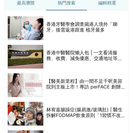
最高瀏覽
熱門搜索
編輯精選
破
香港牙醫學會調查揭港人境外「睇
保
牙」後需返港跟進 植牙最多
香港中醫醫院懶人包 | 一文看清服
務、收費、減免優惠、交通地址等
(附預約連結+更多中醫診所資訊)
【醫美新里程】由一間不足千呎美容
院到主板上市！專訪 perFACE 創辦
人符芷晴：逆巿擴張，以人為本構建
醫美版圖
林宥嘉腸躁症(腸易激/玻璃肚) | 醫生
的
拆解FODMAP飲食原則「1習慣不改
甲
變，服藥難根治」