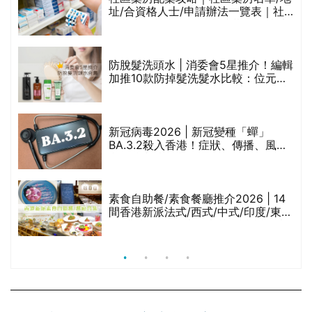
址/合資格人士/申請辦法一覽表｜社
禁
區藥房是甚麼？可以申請藥物資助計
劃？（持續更新）
評
防脫髮洗頭水 | 消委會5星推介！編輯
加推10款防掉髮洗髮水比較：位元
堂、呂、PANTOGAR、純素有機、咖
啡因洗髮水
新冠病毒2026 | 新冠變種「蟬」
BA.3.2殺入香港！症狀、傳播、風險
與預防方法一文睇
腩
素食自助餐/素食餐廳推介2026 | 14
間香港新派法式/西式/中式/印度/東南
亞/港式/Fusion素食齋菜必試:樂園素
食、無肉食、素年(持續更新)