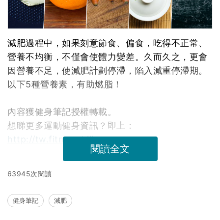
減肥過程中，如果刻意節食、偏食，吃得不正常、
營養不均衡，不僅會使體力變差。久而久之，更會
因營養不足，使減肥計劃停滯，陷入減重停滯期。
以下5種營養素，有助燃脂！
內容獲健身筆記授權轉載。
想睇更多運動健身資訊？即上：
http://tw.fitness.biji.co
閱讀全文
63945次閱讀
健身筆記
減肥