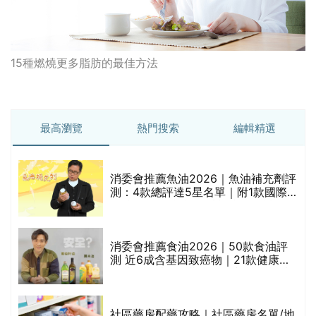
15種燃燒更多脂肪的最佳方法
最高瀏覽
熱門搜索
編輯精選
消委會推薦魚油2026｜魚油補充劑評
測：4款總評達5星名單｜附1款國際
魚油標準5星認證 針對2毒物測試 均
通過消委會標準
消委會推薦食油2026｜50款食油評
的
測 近6成含基因致癌物｜21款健康煮
甲
食油總評達5星滿分名單(初榨橄欖油/
橄欖油/牛油果油/米糠油/芥花籽油/花
生油等)
社區藥房配藥攻略｜社區藥房名單/地