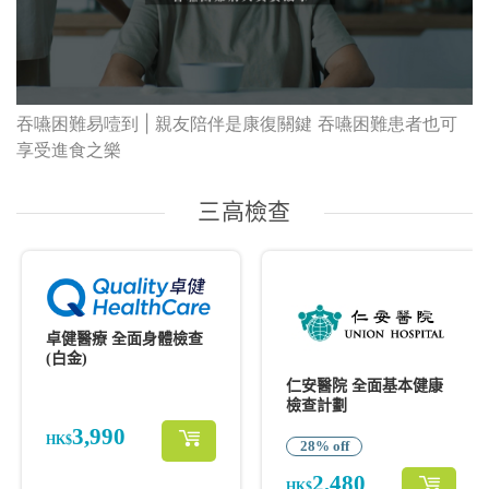
吞嚥困難易噎到 | 親友陪伴是康復關鍵 吞嚥困難患者也可
享受進食之樂