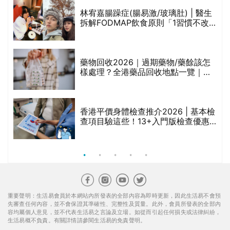
重要聲明：生活易會員於本網站內所發表的全部內容為即時更新，因此生活易不會預
先審查任何內容，並不會保證其準確性、完整性及質量。此外，會員所發表的全部內
容均屬個人意見，並不代表生活易之言論及立場。如從而引起任何損失或法律糾紛，
生活易概不負責。有關詳情請參閱生活易的免責聲明。
生活易服務範圍 ：
新婚
|
Anniversary
|
家庭
|
healthyD
|
健康網購
|
Digital
Solutions
使用條款
|
私隱聲明
|
免責聲明
|
聯絡我們
© ESD Services Limited 2000-2026