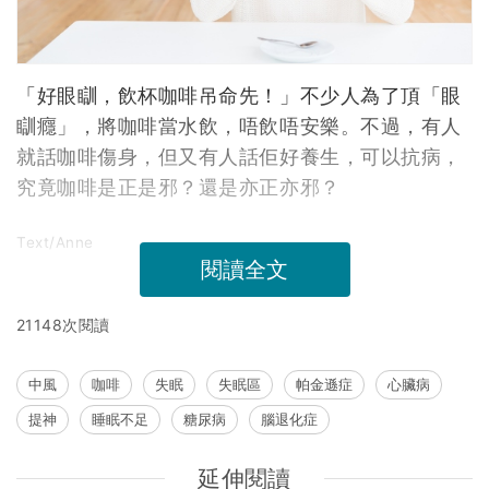
「好眼瞓，飲杯咖啡吊命先！」不少人為了頂「眼
瞓癮」，將咖啡當水飲，唔飲唔安樂。不過，有人
就話咖啡傷身，但又有人話佢好養生，可以抗病，
究竟咖啡是正是邪？還是亦正亦邪？
Text/Anne
閱讀全文
21148次閱讀
中風
咖啡
失眠
失眠區
帕金遜症
心臟病
提神
睡眠不足
糖尿病
腦退化症
延伸閱讀