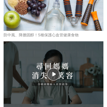
吞嚥困難易噎到 | 親友陪伴是康復關鍵 吞嚥困難患者也可
享受進食之樂
最高瀏覽
熱門搜索
編輯精選
破
香港牙醫學會調查揭港人境外「睇
保
牙」後需返港跟進 植牙最多