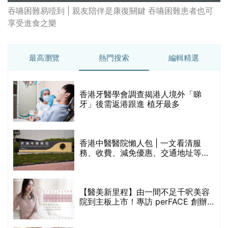
香港中醫醫院懶人包 | 一文看清服
務、收費、減免優惠、交通地址等
(附預約連結+更多中醫診所資訊)
【醫美新里程】由一間不足千呎美容
院到主板上市！專訪 perFACE 創辦
人符芷晴：逆巿擴張，以人為本構建
醫美版圖
林宥嘉腸躁症(腸易激/玻璃肚) | 醫生
的
拆解FODMAP飲食原則「1習慣不改
甲
變，服藥難根治」
折
藥物回收2026｜過期藥物/藥餘該怎
樣處理？全港藥品回收地點一覽｜屈
臣氏、萬寧、首衛、綠領行動等
香港平價身體檢查推介2026 | 基本檢
查項目驗這些！13+入門版檢查優惠
組合$550起