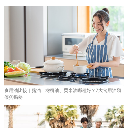
食用油比較｜豬油、橄欖油、粟米油哪種好？7大食用油類
優劣揭秘