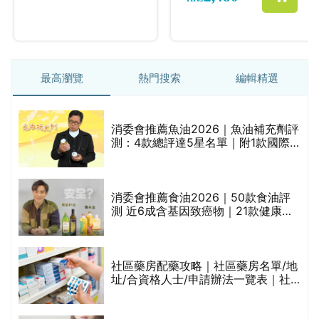
最高瀏覽
熱門搜索
編輯精選
消委會推薦魚油2026｜魚油補充劑評
測：4款總評達5星名單｜附1款國際
魚油標準5星認證 針對2毒物測試 均
通過消委會標準
消委會推薦食油2026｜50款食油評
的
測 近6成含基因致癌物｜21款健康煮
甲
食油總評達5星滿分名單(初榨橄欖油/
橄欖油/牛油果油/米糠油/芥花籽油/花
生油等)
社區藥房配藥攻略｜社區藥房名單/地
址/合資格人士/申請辦法一覽表｜社
禁
區藥房是甚麼？可以申請藥物資助計
劃？（持續更新）