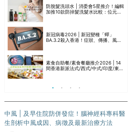
評
防脫髮洗頭水 | 消委會5星推介！編輯
加推10款防掉髮洗髮水比較：位元
堂、呂、PANTOGAR、純素有機、咖
啡因洗髮水
新冠病毒2026 | 新冠變種「蟬」
BA.3.2殺入香港！症狀、傳播、風險
與預防方法一文睇
腩
素食自助餐/素食餐廳推介2026 | 14
間香港新派法式/西式/中式/印度/東南
亞/港式/Fusion素食齋菜必試:樂園素
食、無肉食、素年(持續更新)
中風 | 及早住院防併發症！腦神經科專科醫
生剖析中風成因、病徵及最新治療方法