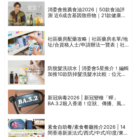
消委會推薦食油2026｜50款食油評
的
測 近6成含基因致癌物｜21款健康煮
甲
食油總評達5星滿分名單(初榨橄欖油/
橄欖油/牛油果油/米糠油/芥花籽油/花
生油等)
社區藥房配藥攻略｜社區藥房名單/地
址/合資格人士/申請辦法一覽表｜社
禁
區藥房是甚麼？可以申請藥物資助計
劃？（持續更新）
評
防脫髮洗頭水 | 消委會5星推介！編輯
加推10款防掉髮洗髮水比較：位元
堂、呂、PANTOGAR、純素有機、咖
啡因洗髮水
新冠病毒2026 | 新冠變種「蟬」
BA.3.2殺入香港！症狀、傳播、風險
與預防方法一文睇
腩
素食自助餐/素食餐廳推介2026 | 14
間香港新派法式/西式/中式/印度/東南