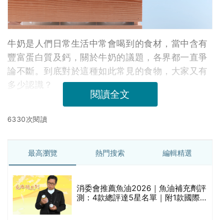
牛奶是人們日常生活中常會喝到的食材，當中含有
豐富蛋白質及鈣，關於牛奶的議題，各界都一直爭
論不斷。到底對於這種如此常見的食物，大家又有
多少認識？
閱讀全文
6330次閱讀
最高瀏覽
熱門搜索
編輯精選
消委會推薦魚油2026｜魚油補充劑評
測：4款總評達5星名單｜附1款國際
魚油標準5星認證 針對2毒物測試 均
通過消委會標準