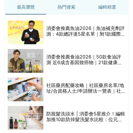
最高瀏覽
熱門搜索
編輯精選
消委會推薦魚油2026｜魚油補充劑評
測：4款總評達5星名單｜附1款國際
魚油標準5星認證 針對2毒物測試 均
通過消委會標準
消委會推薦食油2026｜50款食油評
的
測 近6成含基因致癌物｜21款健康煮
甲
食油總評達5星滿分名單(初榨橄欖油/
橄欖油/牛油果油/米糠油/芥花籽油/花
生油等)
社區藥房配藥攻略｜社區藥房名單/地
址/合資格人士/申請辦法一覽表｜社
禁
區藥房是甚麼？可以申請藥物資助計
劃？（持續更新）
評
防脫髮洗頭水 | 消委會5星推介！編輯
加推10款防掉髮洗髮水比較：位元
堂、呂、PANTOGAR、純素有機、咖
啡因洗髮水