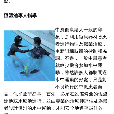
療。
恆溫池專人指導
中風復康給人一般的印
象，是利用復康器材替患
者進行物理及職業治療，
重新訓練肢體的控制和協
調。不過，一般中風患者
就較少機會參加水中運
動；雖然許多人都聽聞過
水中運動的好處，只是對
不良於行的中風患者而
言，似乎並非易事。首先，必須在設備齊全的恆溫
泳池或水療池進行，並由專業的治療師評估及為患
者設計個別的水中運動，才能安全地達至最佳效