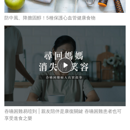
吞嚥困難易噎到 | 親友陪伴是康復關鍵 吞嚥困難患者也可
享受進食之樂
最高瀏覽
熱門搜索
編輯精選
破
香港牙醫學會調查揭港人境外「睇
保
牙」後需返港跟進 植牙最多
香港中醫醫院懶人包 | 一文看清服
務、收費、減免優惠、交通地址等
(附預約連結+更多中醫診所資訊)