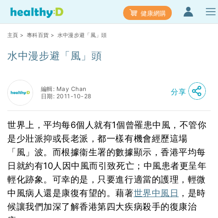
健康網購
主頁
>
專科百貨
> 水中漫步避「風」頭
水中漫步避「風」頭
編輯: May Chan
分享
日期: 2011-10-28
世界上，平均每6個人就有1個曾罹患中風，不管你
是少壯派抑或長老派，都一樣有機會經歷這場
「風」波。而根據衞生署的數據顯示，香港平均每
日就約有10人因中風而引致死亡；中風患者更呈年
輕化跡象。可幸的是，只要進行適當的護理，輕微
中風病人還是康復有望的。藉著
世界中風日
，是時
候讓我們加深了解香港第四大疾病殺手的復康治