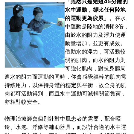
「
雖然只是短短45分鐘的
水中運動，卻比任何陸地
的運動更為疲累
」。在水
中運動是陸地的消耗3倍，
由於水的阻力及浮力使運
動量增加，並更有成效。
借助水的浮力，可活動較
弱的肌肉，而水的阻力則
可強化肌肉，對抗身體周
遭水的阻力而運動的同時，你會感覺軀幹的肌肉需
持續用力，以保持身體的穩定與平衡，故全身的肌
肉都可活動得到，而且水中運動可減輕關節負荷，
亦相對較安全。
物理治療師會個別針對中風患者的需要，配合啞
鈴、水泡、浮條等輔助器具，而設計合適的水中運