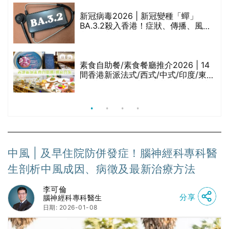
新冠病毒2026 | 新冠變種「蟬」
BA.3.2殺入香港！症狀、傳播、風險
與預防方法一文睇
腩
素食自助餐/素食餐廳推介2026 | 14
間香港新派法式/西式/中式/印度/東南
亞/港式/Fusion素食齋菜必試:樂園素
食、無肉食、素年(持續更新)
中風 | 及早住院防併發症！腦神經科專科醫
生剖析中風成因、病徵及最新治療方法
李可倫
分享
腦神經科專科醫生
日期: 2026-01-08