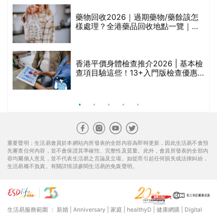
重要聲明：生活易會員於本網站內所發表的全部內容為即時更新，因此生活易不會預
先審查任何內容，並不會保證其準確性、完整性及質量。此外，會員所發表的全部內
容均屬個人意見，並不代表生活易之言論及立場。如從而引起任何損失或法律糾紛，
生活易概不負責。有關詳情請參閱生活易的免責聲明。
生活易服務範圍 ：
新婚
|
Anniversary
|
家庭
|
healthyD
|
健康網購
|
Digital
Solutions
使用條款
|
私隱聲明
|
免責聲明
|
聯絡我們
© ESD Services Limited 2000-2026