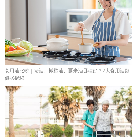
食用油比較｜豬油、橄欖油、粟米油哪種好？7大食用油類
優劣揭秘