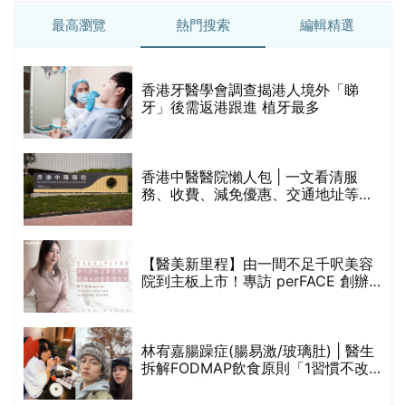
【醫美新里程】由一間不足千呎美容
院到主板上市！專訪 perFACE 創辦
人符芷晴：逆巿擴張，以人為本構建
醫美版圖
林宥嘉腸躁症(腸易激/玻璃肚) | 醫生
的
拆解FODMAP飲食原則「1習慣不改
甲
變，服藥難根治」
折
藥物回收2026｜過期藥物/藥餘該怎
樣處理？全港藥品回收地點一覽｜屈
臣氏、萬寧、首衛、綠領行動等
香港平價身體檢查推介2026 | 基本檢
查項目驗這些！13+入門版檢查優惠
組合$550起