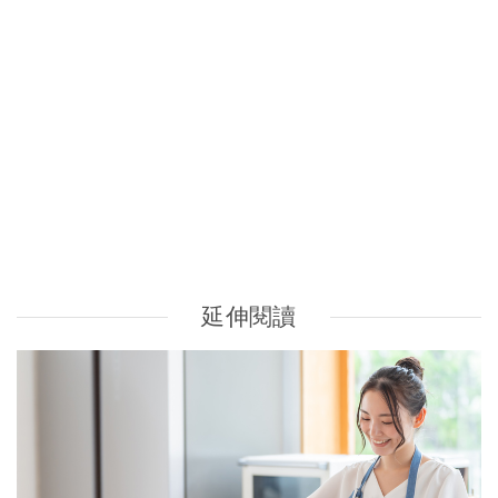
延伸閱讀
食用油比較｜豬油、橄欖油、粟米油哪種好？7大食用油類
優劣揭秘