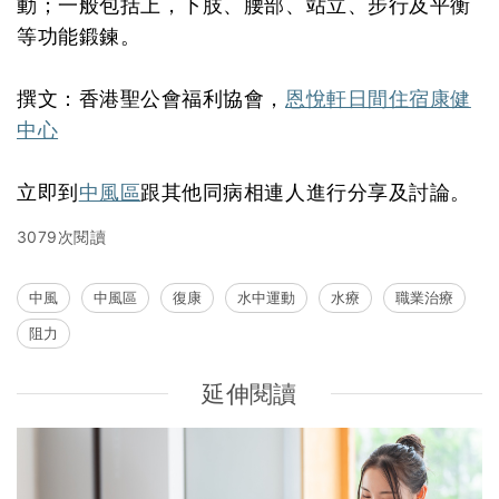
動；一般包括上，下肢、腰部、站立、步行及平衡
等功能鍛鍊。
撰文：香港聖公會福利協會，
恩悅軒日間住宿康健
中心
立即到
中風區
跟其他同病相連人進行分享及討論。
3079次閱讀
中風
中風區
復康
水中運動
水療
職業治療
阻力
延伸閱讀