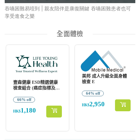
吞嚥困難易噎到 | 親友陪伴是康復關鍵 吞嚥困難患者也可
享受進食之樂