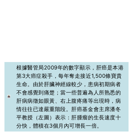
根據醫管局2009年的數字顯示，肝癌是本港
第3大癌症殺手，每年奪走接近1,500條寶貴
生命。由於肝臟神經線較少，患病初期病者
不會感覺到痛楚；當一些普遍為人所熟悉的
肝病病徵如眼黃、右上腹疼痛等出現時，病
情往往已達嚴重階段。肝癌基金會主席潘冬
平教授（左圖）表示：肝腫瘤的生長速度十
分快，體積在3個月內可增長一倍。