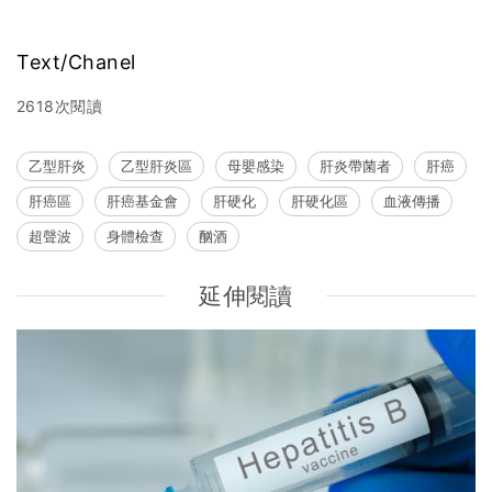
Text/Chanel
2618次閱讀
乙型肝炎
乙型肝炎區
母嬰感染
肝炎帶菌者
肝癌
肝癌區
肝癌基金會
肝硬化
肝硬化區
血液傳播
超聲波
身體檢查
酗酒
延伸閱讀