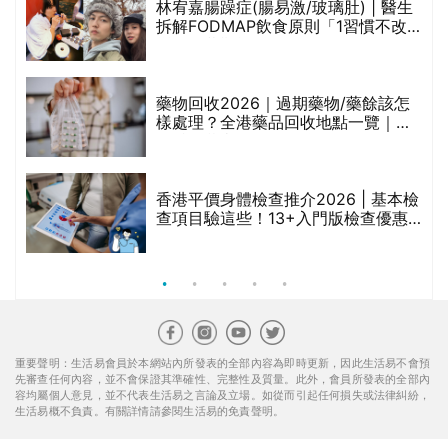
林宥嘉腸躁症(腸易激/玻璃肚) | 醫生
的
拆解FODMAP飲食原則「1習慣不改
甲
變，服藥難根治」
折
藥物回收2026｜過期藥物/藥餘該怎
樣處理？全港藥品回收地點一覽｜屈
臣氏、萬寧、首衛、綠領行動等
香港平價身體檢查推介2026 | 基本檢
查項目驗這些！13+入門版檢查優惠
組合$550起
重要聲明：生活易會員於本網站內所發表的全部內容為即時更新，因此生活易不會預
先審查任何內容，並不會保證其準確性、完整性及質量。此外，會員所發表的全部內
容均屬個人意見，並不代表生活易之言論及立場。如從而引起任何損失或法律糾紛，
生活易概不負責。有關詳情請參閱生活易的免責聲明。