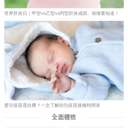
世界肝炎日｜甲型vs乙型vs丙型肝炎成因、病徵要知道！
嬰兒疫苗需自費？一文了解幼兒疫苗接種時間表