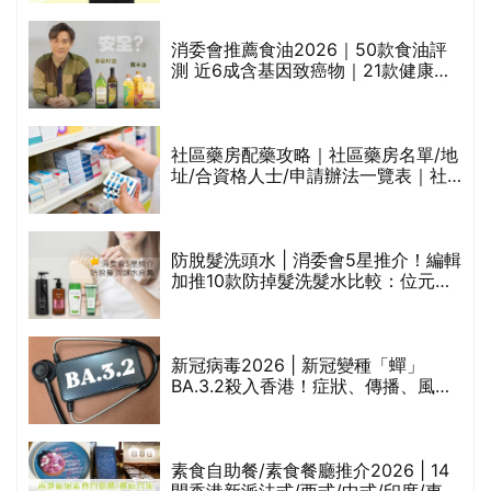
通過消委會標準
評
消委會推薦食油2026｜50款食油評
測 近6成含基因致癌物｜21款健康煮
食油總評達5星滿分名單(初榨橄欖油/
橄欖油/牛油果油/米糠油/芥花籽油/花
生油等)
社區藥房配藥攻略｜社區藥房名單/地
址/合資格人士/申請辦法一覽表｜社
禁
區藥房是甚麼？可以申請藥物資助計
劃？（持續更新）
防脫髮洗頭水 | 消委會5星推介！編輯
的
加推10款防掉髮洗髮水比較：位元
甲
堂、呂、PANTOGAR、純素有機、咖
啡因洗髮水
巾
新冠病毒2026 | 新冠變種「蟬」
BA.3.2殺入香港！症狀、傳播、風險
與預防方法一文睇
等
素食自助餐/素食餐廳推介2026 | 14