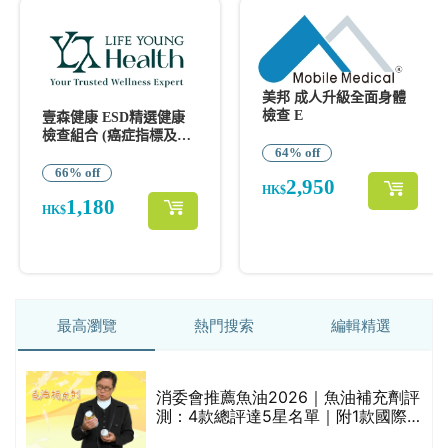
最高瀏覽
熱門搜索
編輯精選
消委會推薦魚油2026｜魚油補充劑評
測：4款總評達5星名單｜附1款國際
魚油標準5星認證 針對2毒物測試 均