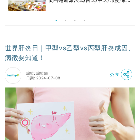
間香港新派法式/西式/中式/印度/東南
亞/港式/Fusion素食齋菜必試:樂園素
食、無肉食、素年(持續更新)
世界肝炎日｜甲型vs乙型vs丙型肝炎成因、
病徵要知道！
編輯: 編輯部
分享
日期: 2024-07-08