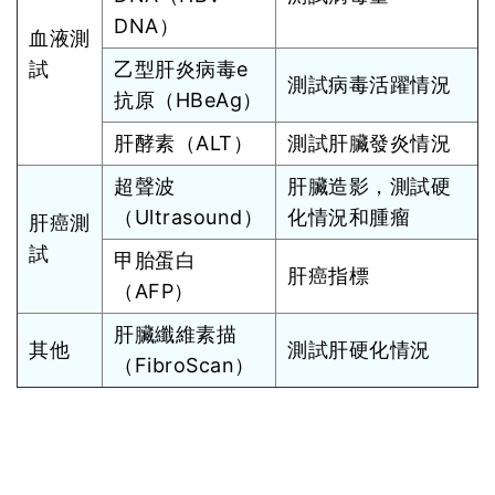
DNA）
血液測
試
乙型肝炎病毒e
測試病毒活躍情況
抗原（HBeAg）
肝酵素（ALT）
測試肝臟發炎情況
超聲波
肝臟造影，測試硬
（Ultrasound）
化情況和腫瘤
肝癌測
試
甲胎蛋白
肝癌指標
（AFP）
肝臟纖維素描
其他
測試肝硬化情況
（FibroScan）