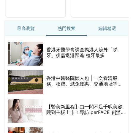
最高瀏覽
熱門搜索
編輯精選
破
香港牙醫學會調查揭港人境外「睇
保
牙」後需返港跟進 植牙最多
香港中醫醫院懶人包 | 一文看清服
務、收費、減免優惠、交通地址等
(附預約連結+更多中醫診所資訊)
【醫美新里程】由一間不足千呎美容
院到主板上市！專訪 perFACE 創辦
人符芷晴：逆巿擴張，以人為本構建
醫美版圖