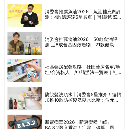
消委會推薦魚油2026｜魚油補充劑評
測：4款總評達5星名單｜附1款國際
魚油標準5星認證 針對2毒物測試 均
通過消委會標準
評
消委會推薦食油2026｜50款食油評
測 近6成含基因致癌物｜21款健康煮
食油總評達5星滿分名單(初榨橄欖油/
橄欖油/牛油果油/米糠油/芥花籽油/花
生油等)
社區藥房配藥攻略｜社區藥房名單/地
址/合資格人士/申請辦法一覽表｜社
禁
區藥房是甚麼？可以申請藥物資助計
劃？（持續更新）
防脫髮洗頭水 | 消委會5星推介！編輯
的
加推10款防掉髮洗髮水比較：位元
甲
堂、呂、PANTOGAR、純素有機、咖
啡因洗髮水
巾
新冠病毒2026 | 新冠變種「蟬」
BA.3.2殺入香港！症狀、傳播、風險