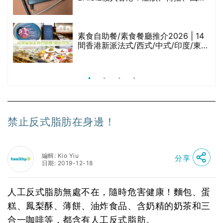
與預防方法一文睇
等
素食自助餐/素食餐廳推介2026 | 14
間香港新派法式/西式/中式/印度/東南
亞/港式/Fusion素食齋菜必試:樂園素
食、無肉食、素年(持續更新)
禁止反式脂肪在身邊！
編輯: Kio Yiu
分享
日期: 2019-12-18
人工反式脂肪無處不在，隨時危害健康！麵包、蛋
糕、鳳梨酥、薄餅、油炸食品、含奶精的奶茶和三
合一咖啡等，都含有人工反式脂肪。