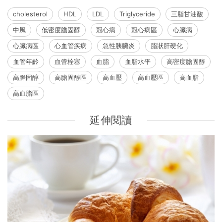
cholesterol
HDL
LDL
Triglyceride
三脂甘油酸
中風
低密度膽固醇
冠心病
冠心病區
心臟病
心臟病區
心血管疾病
急性胰臟炎
脂狀肝硬化
血管年齡
血管栓塞
血脂
血脂水平
高密度膽固醇
高膽固醇
高膽固醇區
高血壓
高血壓區
高血脂
高血脂區
延伸閱讀