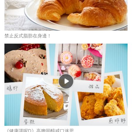
禁止反式脂肪在身邊！
《健康講呢D》高膽固醇戒口迷思