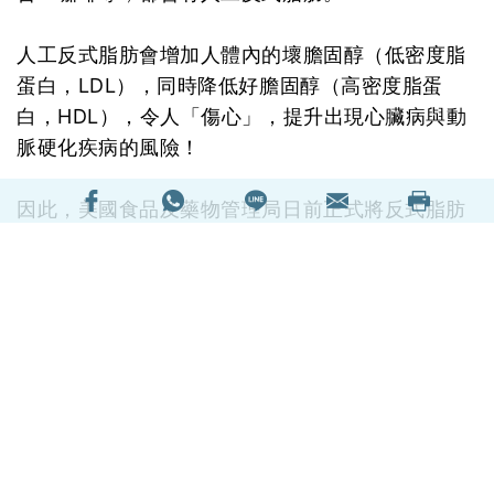
人工反式脂肪會增加人體內的壞膽固醇（低密度脂
蛋白，LDL），同時降低好膽固醇（高密度脂蛋
白，HDL），令人「傷心」，提升出現心臟病與動
脈硬化疾病的風險！
因此，美國食品及藥物管理局日前正式將反式脂肪
評級為「不安全」，命令食品生產商在3年內全面
禁用會產生人工反式脂肪的氫化植物油（即半氫化
油，Partially Hydrogenated Oils, PHOs）。
反式脂肪何處有？
反式脂肪是不飽和脂肪的一種，有天然反式脂肪和
人工反式脂肪兩種。
天然反式脂肪主要來自牛、羊的奶和脂肪；人工製