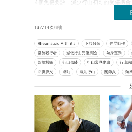
4個免傷要訣，減少行山初哥的受傷機會
167714次閱讀
Rheumatoid Arthritis
下肢鍛鍊
伸展動作
樂施毅行者
減低行山受傷風險
熱身運動
落樓梯痛
行山傷膝
行山常見傷患
行山練
跖腱膜炎
運動
遠足行山
關節炎
類