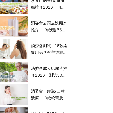
素食自助餐/素食餐
一文睇
廳推介2026 | 14間
香港新派法式/西式/
中式/印度/東南亞/港
消委會去頭皮洗頭水
式/Fusion素食齋菜
推介｜13款獲評5星
必試:樂園素食、無肉
推薦：施巴、
食、素年(持續更新)
KLORANE、沙宣、
消委會測試｜16款染
呂、LUX等上榜｜4
髮用品含有害致敏物
款含歐盟禁用成分吡
9款獲5星滿分推
硫鎓鋅！
介!50惠、Return回
消委會成人紙尿片推
本、Furnte、Rerise
介2026｜測試30款
紙尿片、紙尿褲、尿
滲墊防漏表現/回滲/
消委會．痱滋/口腔
化學物質檢測等｜5
潰瘍｜10款軟膏及啫
款總評達5星名單
喱凝膠邊款好？哪款
屬處方藥物？有哪些