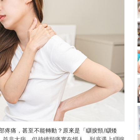
頸部疼痛，甚至不能轉動？原來是「瞓捩頸/瞓矮
」並非大病，但持續頸痛實在惱人，到底遇上瞓捩