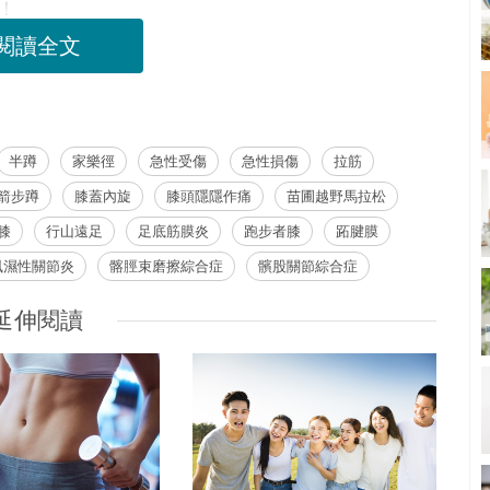
！
閱讀全文
半蹲
家樂徑
急性受傷
急性損傷
拉筋
箭步蹲
膝蓋內旋
膝頭隱隱作痛
苗圃越野馬拉松
膝
行山遠足
足底筋膜炎
跑步者膝
跖腱膜
風濕性關節炎
髂脛束磨擦綜合症
髕股關節綜合症
延伸閱讀