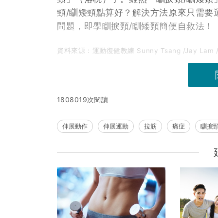
頸/瞓矮頸點算好？解決方法原來只需要
問題，即學瞓捩頸/瞓矮頸簡便自救法！
資料來源：運動復健教練 Sunny Tsang /Jay Lam 
1808019次閱讀
伸展動作
伸展運動
拉筋
痛症
瞓捩