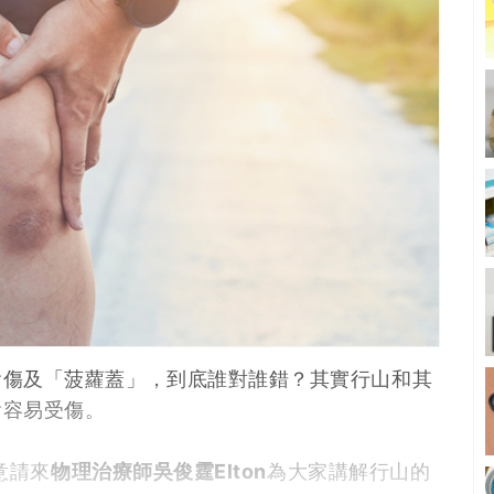
會傷及「菠蘿蓋」，到底誰對誰錯？其實行山和其
會容易受傷。
意請來
物理治療師吳俊霆Elton
為大家講解行山的