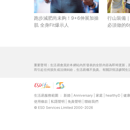
行山裝備
跑步減肥尚未夠！9+6伸展加操
必須做的
肌 全身Fit爆示人
重要聲明：生活易會員於本網站內所發表的全部內容為即時更新，
而引起任何損失或法律糾紛，生活易概不負責。有關詳情請參閱生
生活易服務範圍 ：
新婚
|
Anniversary
|
家庭
|
healthyD
|
健
使用條款
|
私隱聲明
|
免責聲明
|
聯絡我們
© ESD Services Limited 2000-2026