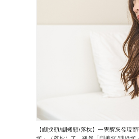
【瞓捩頸/瞓矮頸/落枕】一覺醒來發現
頸」（落枕）了。雖然「瞓捩頸/瞓矮頸