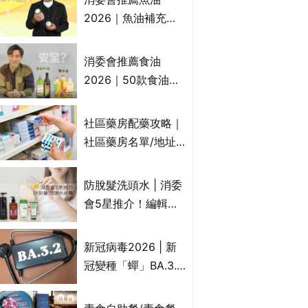
2026｜魚油補充劑
評測：4款總評達5星
名單｜附1款國際魚
消委會推薦食油
油標準5星認證 針對
2026｜50款食油評
2毒物測試 均通過
測 近6成含基因致癌
消委會標準
物｜21款健康煮食油
社區藥房配藥攻略｜
總評達5星滿分名單
社區藥房名單/地址/
(初榨橄欖油/橄欖油/
合資格人士/申請辦
牛油果油/米糠油/芥
法一覽表｜社區藥房
防脫髮洗頭水 | 消委
花籽油/花生油等)
是甚麼？可以申請藥
會5星推介！編輯加
物資助計劃？（持續
推10款防掉髮洗髮水
更新）
比較：位元堂、呂、
新冠病毒2026 | 新
PANTOGAR、純素
冠變種「蟬」BA.3.2
有機、咖啡因洗髮水
殺入香港！症狀、傳
播、風險與預防方法