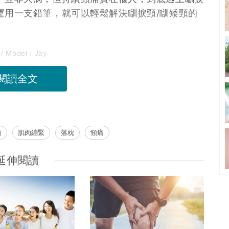
運用一支鉛筆，就可以輕鬆解決瞓捩頸/瞓矮頸的
//
Model：Jay
閱讀全文
頸
肌肉繃緊
落枕
頸痛
延伸閱讀