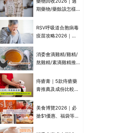
藥物回收2026｜過
受關注成分？｜必知
期藥物/藥餘該怎樣
3大選購留意事項
處理？全港藥品回收
地點一覽｜屈臣氏、
RSV呼吸道合胞病毒
萬寧、首衛、綠領行
疫苗攻略2026｜
動等
RSV針哪裡打？誰是
高危？RSV疫苗價錢
消委會滴雞精/雞精/
比較、打針後反應處
熬雞精/素滴雞精推
理/長者醫療券資助
薦｜比較15款雞精 1
款含致癌物 9款總評
痔瘡膏｜5款痔瘡藥
達5星滿分名單 屈臣
膏推薦及成份比較
氏、老協珍、余仁
+痔瘡口服藥推薦！
生、樂道有上榜！
有效紓緩痔瘡疼痛痕
美食博覽2026｜必
癢｜附痔瘡成因及病
搶$1優惠、福袋等精
徵
選飲食優惠合集｜附
日期、官網及門票詳