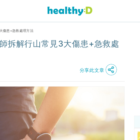
3大傷患+急救處理方法
師拆解行山常見3大傷患+急救處
分享此文章