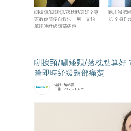
瞓捩頸/瞓矮頸/落枕點算好？專
跑步減肥尚
家教你簡便自救法：用一支鉛
肌 全身Fi
筆即時紓緩頸部痛楚
瞓捩頸/瞓矮頸/落枕點算
筆即時紓緩頸部痛楚
編輯: 編輯部
日期: 2025-10-21