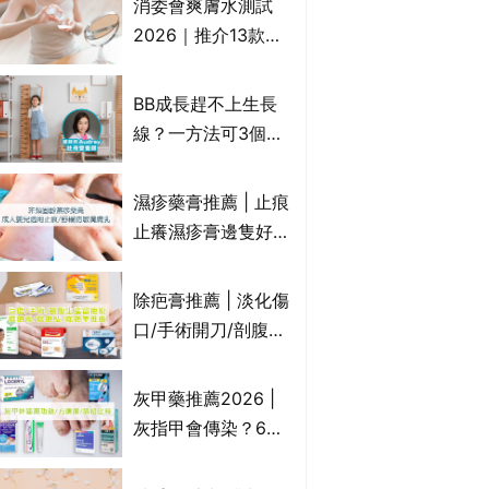
消委會爽膚水測試
情｜持續更新
2026｜推介13款總
評獲5星：
Cetaphil、The
BB成長趕不上生長
Ordinary、
線？一方法可3個月
CAUDALIE等｜9款
高3cm*？營養師：
爽膚水檢出致敏香料
懂得把握1歲起「長
濕疹藥膏推薦 | 止痕
高黃金期」
止癢濕疹膏邊隻好？
10款無類固醇濕疹藥
膏/濕疹膏 嬰兒BB濕
除疤膏推薦 | 淡化傷
疹皮膚適用！紓緩防
口/手術開刀/剖腹生
敏潤膚cream推介
產疤痕 5款好用除疤
(附外用類固醇成份
藥膏/除疤筆/除疤貼
灰甲藥推薦2026 |
一覽)
比較（消委會教揀選
灰指甲會傳染？6款
貼士+醫生拆解去疤
治療灰指甲外塗藥
原理）
膏/抗甲癬油劑的功