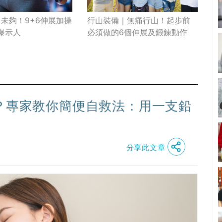
行山裝備｜無痛行山！起步前
未夠！9+6伸展加操
必須做的6個伸展及鍛鍊動作
t爆示人
好？專家教你簡便自救法：用一支鉛
分享此文章