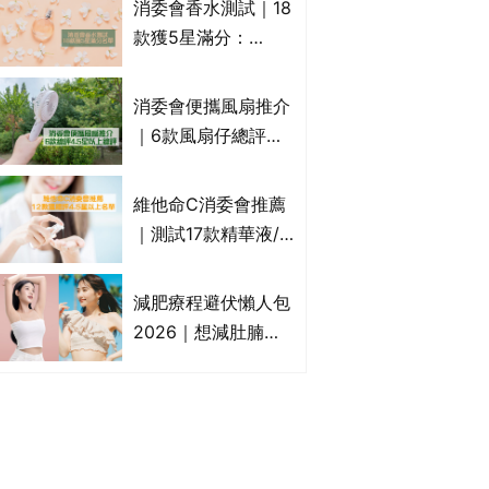
消委會香水測試｜18
效/價格比較：羅霉
款獲5星滿分：
樂(樂指利)/恢甲清/
GIORGIO
愛甲妥
ARMANI、Marks &
消委會便攜風扇推介
Spencer、CHANEL
｜6款風扇仔總評達
等｜2款含歐盟禁用
4.5星名單：無印良
物質 或干擾內分泌
品 MUJI、
維他命C消委會推薦
Francfranc、
｜測試17款精華液/
BRUNO等
美容液護膚品 12款
獲總評4.5星以上
減肥療程避伏懶人包
The Ordinary、
2026｜想減肚腩但
CLINIQUE上榜｜附
怕中伏？ALYSSA
完整名單
VS不良黑店5大手法
對比｜SLIMTONE減
肥療程效果如何？