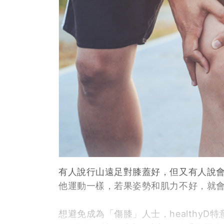
有人說行山遠足對膝蓋好，但又有人說
他運動一樣，若果姿勢和肌力不好，就
想避免成為「傷膝」人士，healthyD特