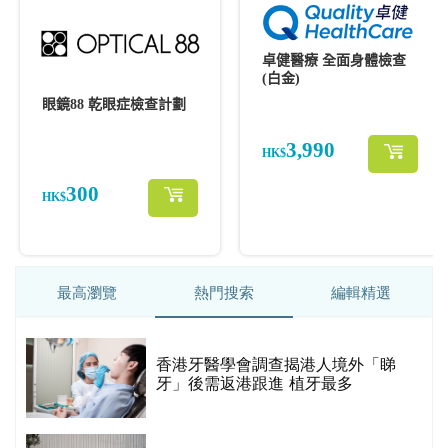
最高瀏覽
熱門搜索
編輯精選
破
香港牙醫學會調查揭港人境外「睇
保
牙」後需返港跟進 植牙最多