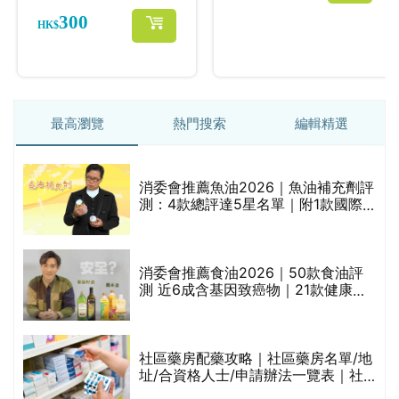
最高瀏覽
熱門搜索
編輯精選
消委會推薦魚油2026｜魚油補充劑評
測：4款總評達5星名單｜附1款國際
魚油標準5星認證 針對2毒物測試 均
通過消委會標準
消委會推薦食油2026｜50款食油評
測 近6成含基因致癌物｜21款健康煮
食油總評達5星滿分名單(初榨橄欖油/
橄欖油/牛油果油/米糠油/芥花籽油/花
生油等)
巾
社區藥房配藥攻略｜社區藥房名單/地
址/合資格人士/申請辦法一覽表｜社
區藥房是甚麼？可以申請藥物資助計