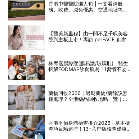
香港中醫醫院懶人包 | 一文看清服
務、收費、減免優惠、交通地址等
(附預約連結+更多中醫診所資訊)
【醫美新里程】由一間不足千呎美容
院到主板上市！專訪 perFACE 創辦
人符芷晴：逆巿擴張，以人為本構建
醫美版圖
林宥嘉腸躁症(腸易激/玻璃肚) | 醫生
的
拆解FODMAP飲食原則「1習慣不改
甲
變，服藥難根治」
折
藥物回收2026｜過期藥物/藥餘該怎
樣處理？全港藥品回收地點一覽｜屈
臣氏、萬寧、首衛、綠領行動等
香港平價身體檢查推介2026 | 基本檢
查項目驗這些！13+入門版檢查優惠
組合$550起