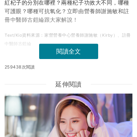
紅杞子的分別在哪裡？兩種杞子功效大不同，哪種
可護眼？哪種可抗氧化？立即由營養師謝施敏和註
冊中醫師古鎧綸跟大家解說！
Text/Kio資料來源：家營營養中心營養師謝施敏（Kirby）、註冊
中醫師古鎧綸
閱讀全文
259438次閱讀
延伸閱讀