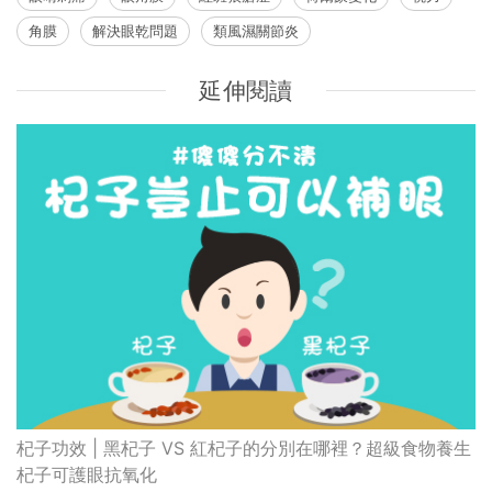
角膜
解決眼乾問題
類風濕關節炎
延伸閱讀
杞子功效 | 黑杞子 VS 紅杞子的分別在哪裡？超級食物養生
杞子可護眼抗氧化