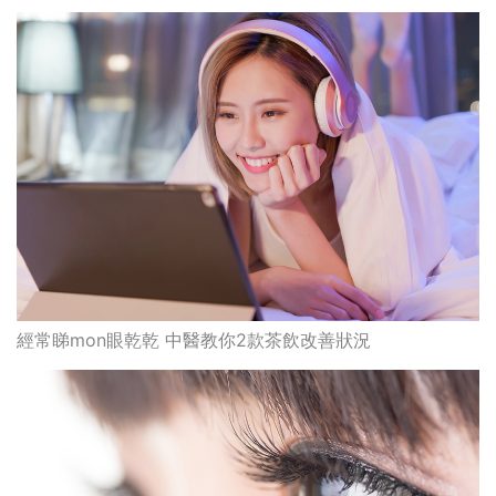
經常睇mon眼乾乾 中醫教你2款茶飲改善狀況