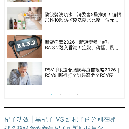
劃？（持續更新）
防脫髮洗頭水 | 消委會5星推介！編輯
的
加推10款防掉髮洗髮水比較：位元
甲
堂、呂、PANTOGAR、純素有機、咖
啡因洗髮水
新冠病毒2026 | 新冠變種「蟬」
BA.3.2殺入香港！症狀、傳播、風險
禁
與預防方法一文睇
RSV呼吸道合胞病毒疫苗攻略2026｜
院
RSV針哪裡打？誰是高危？RSV疫苗
價
價錢比較、打針後反應處理/長者醫療
券資助
杞子功效 | 黑杞子 VS 紅杞子的分別在哪
裡？超級食物養生杞子可護眼抗氧化