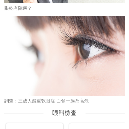
眼乾有隱疾？
調查：三成人嚴重乾眼症 白領一族為高危