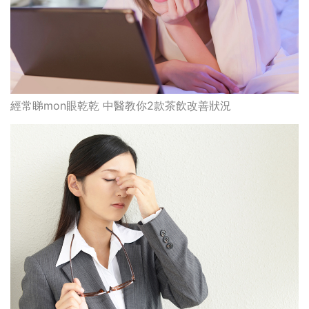
經常睇mon眼乾乾 中醫教你2款茶飲改善狀況