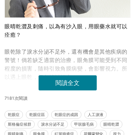
眼晴乾澀及刺痛，以為有沙入眼，用眼藥水就可以
痊癒？
眼乾除了淚水分泌不足外，還有機會是其他疾病的
警號！倘若缺乏適當的治療，眼角膜可能受到不同
程度的損害，隨時引致角膜病變，會影響視力。所
以遇上眼乾，切勿掉以輕心！
閱讀全文
7181次閱讀
乾眼症
乾眼症區
乾眼症的成因
人工淚液
斯格倫症候群
淚水分泌不足
甲狀腺毛病
眼晴乾澀
眼晴刺痛
眼角膜
紅斑狼瘡症
荷爾蒙變化
視力