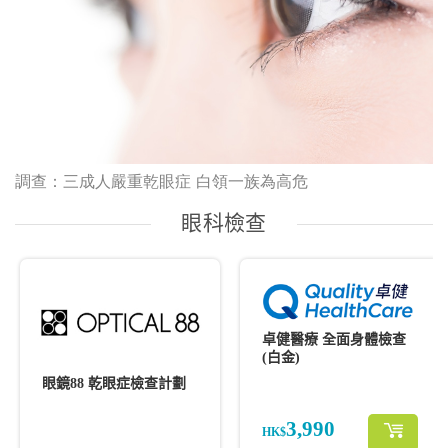
調查：三成人嚴重乾眼症 白領一族為高危