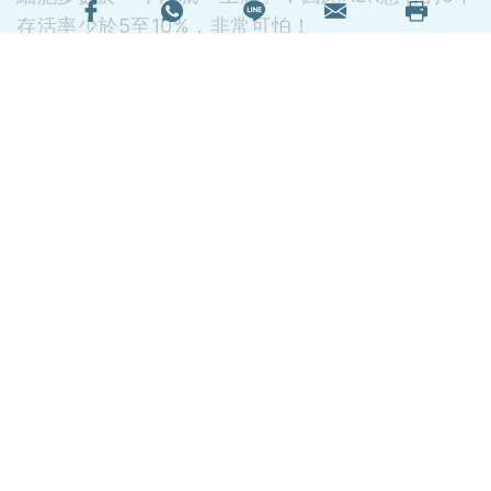
存活率少於5至10%，非常可怕！
標靶藥物費用高達5至6萬
腫瘤科專科潘智文醫生表示，現時有新的標靶藥，
可以將患者的「無惡化存活期」延長，比傳統化療
長達8個月，但藥費一個月需要約港幣5至6萬。
癌症資訊網ALK肺癌關愛組發起人吳偉麟表示，
ALK的患者比一般肺癌的患者較為年輕，平均年齡
為51歲，正值人生的「黄金期」，有家庭、子女，
均是家庭的支柱。
患上ALK 沒有原因
ALK肺癌並無遺傳因素，而且病因不明，即使不煙
不酒也有可能患上。