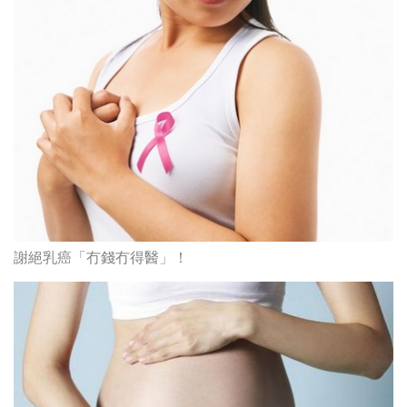
謝絕乳癌「冇錢冇得醫」！