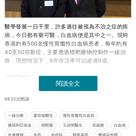
醫學發展一日千里，許多過往被視為不治之症的疾
病，今日都有藥可醫，白血病便是其中之一。現時
香港約有500名慢性骨髓性白血病患者，每年約有
40至50宗新症，主要透過標靶藥物控制作一線治
療，理想情況下，8年存活率可以超過9成。
Text/Chanel
閱讀全文
6833次閱讀
一線治療
廖崇瑜醫生
慢性骨髓性白血病
撒瑪利亞基金
標靶藥
王紹明醫生
癌細胞
白血病
血液腫瘤
血癌
血癌區
變異基因
費城染色體