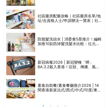
食油總評達5星滿分名單(初榨橄欖油/
橄欖油/牛油果油/米糠油/芥花籽油/花
生油等)
社區藥房配藥攻略｜社區藥房名單/地
址/合資格人士/申請辦法一覽表｜社
禁
區藥房是甚麼？可以申請藥物資助計
劃？（持續更新）
防脫髮洗頭水 | 消委會5星推介！編輯
的
加推10款防掉髮洗髮水比較：位元
甲
堂、呂、PANTOGAR、純素有機、咖
啡因洗髮水
巾
新冠病毒2026 | 新冠變種「蟬」
BA.3.2殺入香港！症狀、傳播、風險
與預防方法一文睇
等
素食自助餐/素食餐廳推介2026 | 14
間香港新派法式/西式/中式/印度/東南
亞/港式/Fusion素食齋菜必試:樂園素
食、無肉食、素年(持續更新)