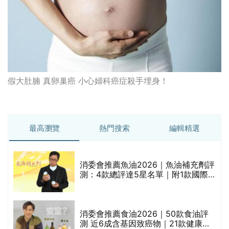
假大肚腩 真卵巢癌 小心婦科癌症殺手埋身！
最高瀏覽
熱門搜索
編輯精選
消委會推薦魚油2026｜魚油補充劑評
測：4款總評達5星名單｜附1款國際
魚油標準5星認證 針對2毒物測試 均
通過消委會標準
評
消委會推薦食油2026｜50款食油評
測 近6成含基因致癌物｜21款健康煮