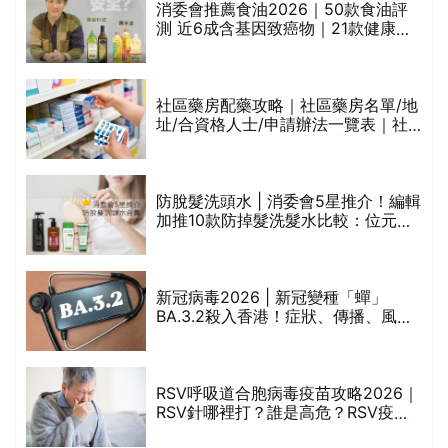
消委會推薦食油2026｜50款食油評
測 近6成含基因致癌物｜21款健康煮
食油總評達5星滿分名單(初榨橄欖油/
橄欖油/牛油果油/米糠油/芥花籽油/花
生油等)
巾
社區藥房配藥攻略｜社區藥房名單/地
址/合資格人士/申請辦法一覽表｜社
區藥房是甚麼？可以申請藥物資助計
劃？（持續更新）
防脫髮洗頭水 | 消委會5星推介！編輯
的
加推10款防掉髮洗髮水比較：位元
甲
堂、呂、PANTOGAR、純素有機、咖
啡因洗髮水
新冠病毒2026 | 新冠變種「蟬」
BA.3.2殺入香港！症狀、傳播、風險
禁
與預防方法一文睇
RSV呼吸道合胞病毒疫苗攻略2026｜
院
RSV針哪裡打？誰是高危？RSV疫苗
價
價錢比較、打針後反應處理/長者醫療