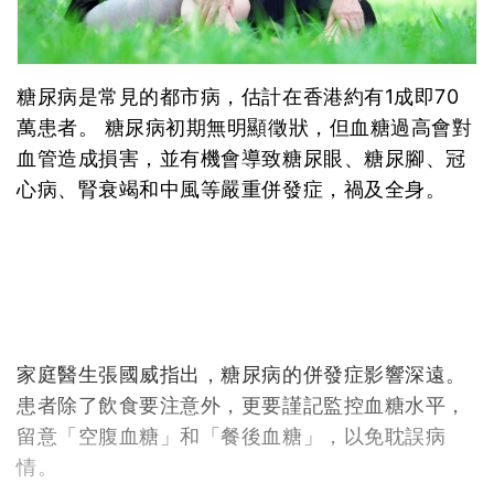
糖尿病是常見的都市病，估計在香港約有1成即70
萬患者。 糖尿病初期無明顯徵狀，但血糖過高會對
血管造成損害，並有機會導致糖尿眼、糖尿腳、冠
心病、腎衰竭和中風等嚴重併發症，禍及全身。
家庭醫生張國威指出，糖尿病的併發症影響深遠。
患者除了飲食要注意外，更要謹記監控血糖水平，
留意「空腹血糖」和「餐後血糖」，以免耽誤病
情。