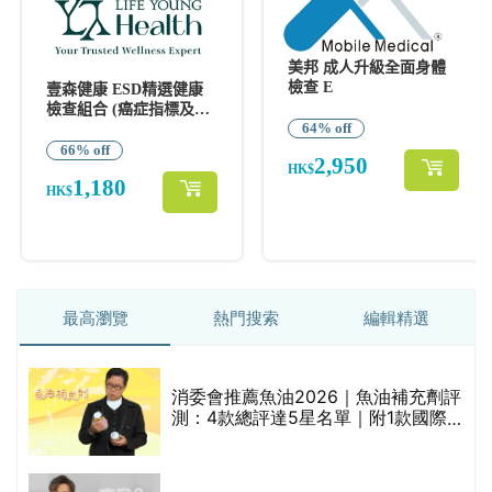
最高瀏覽
熱門搜索
編輯精選
消委會推薦魚油2026｜魚油補充劑評
測：4款總評達5星名單｜附1款國際
魚油標準5星認證 針對2毒物測試 均
通過消委會標準