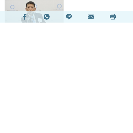
糖尿病正影響著全球2.46億人口，每年有700萬人
確診糖尿病。單是在香港，已有十分一人（約70萬
人）是糖尿病患者。瑪麗醫院兒科顧問醫生張壁濤
醫生表示，相比起西方國家，香港人患糖尿病的比
率雖然比較低，然而近年有明顯的上升趨勢；相信
是與一些普遍的生活習慣和環境因素改變有關。藉
著糖尿病關注週的機會，張醫生特別與大家分享預
防糖尿病的資訊。
認識糖尿病