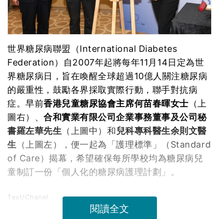
世界糖尿病聯盟（International Diabetes
Federation）自2007年起將每年11月14日定為世
界糖尿病日，旨在喚醒全球超過10億人關注糖尿病
的嚴重性，鼓勵各界採取實際行動，聯手對抗病
症。早前
香港兒童糖尿協會主席何苗春暉女士
（上
圖右）、
合和實業有限公司企業事務董事及公司秘
書羅左華先生
（上圖中）和
兒科專科醫生余則文醫
生
（上圖左），便一起為「護理標準」（Standard
of Care）揭幕，希望確保每所學校均為糖尿病兒
童制訂一份「個人化的糖尿病護理計劃」。
Text/Chanel
閱讀全文