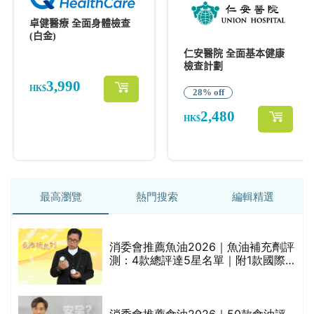
最高瀏覽
熱門搜索
編輯精選
消委會推薦魚油2026｜魚油補充劑評
測：4款總評達5星名單｜附1款國際
魚油標準5星認證 針對2毒物測試 均
通過消委會標準