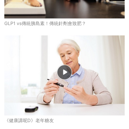
GLP1 vs傳統胰島素！傳統針劑會致肥？
《健康講呢D》老年糖友