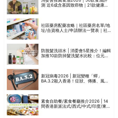
評
消委會推薦食油2026｜50款食油評
測 近6成含基因致癌物｜21款健康煮
食油總評達5星滿分名單(初榨橄欖油/
橄欖油/牛油果油/米糠油/芥花籽油/花
生油等)
社區藥房配藥攻略｜社區藥房名單/地
址/合資格人士/申請辦法一覽表｜社
禁
區藥房是甚麼？可以申請藥物資助計
劃？（持續更新）
防脫髮洗頭水 | 消委會5星推介！編輯
的
加推10款防掉髮洗髮水比較：位元
甲
堂、呂、PANTOGAR、純素有機、咖
啡因洗髮水
巾
新冠病毒2026 | 新冠變種「蟬」
BA.3.2殺入香港！症狀、傳播、風險
與預防方法一文睇
等
素食自助餐/素食餐廳推介2026 | 14
間香港新派法式/西式/中式/印度/東南
亞/港式/Fusion素食齋菜必試:樂園素
食、無肉食、素年(持續更新)