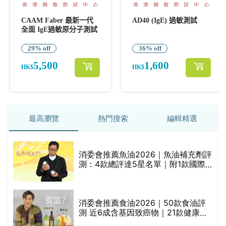
最高瀏覽
熱門搜索
編輯精選
消委會推薦魚油2026｜魚油補充劑評
測：4款總評達5星名單｜附1款國際
魚油標準5星認證 針對2毒物測試 均
通過消委會標準
評
消委會推薦食油2026｜50款食油評
測 近6成含基因致癌物｜21款健康煮
食油總評達5星滿分名單(初榨橄欖油/