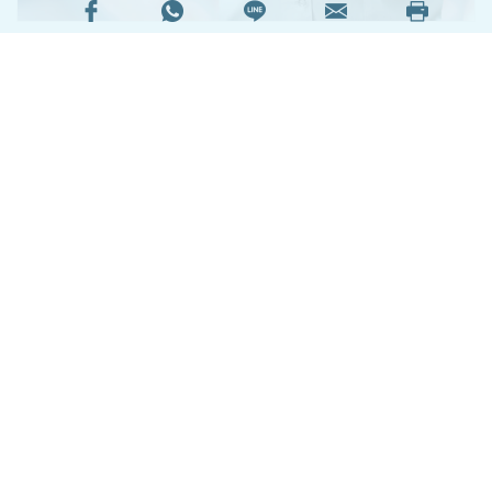
肺癌是香港最常見的癌症，死亡率也是排名第1。肺
癌成因為何？別以為只有吸煙人士才會患上肺癌，
吸入二手煙、接觸化學物、空氣污染和遺傳因素
等，也會讓肺癌有機可乘。
謝絕肺癌來訪，大家要避開以下7大肺癌成因及留
意5大肺癌症狀的警號！
閱讀全文
17565次閱讀
延伸閱讀