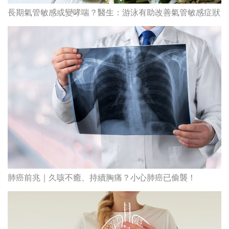
長期氣管敏感或變哮喘？醫生：游泳有助改善氣管敏感症狀
肺癌前兆｜久咳不癒、持續胸痛？小心肺癌已偷襲！