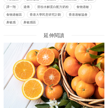
譚一翔
遺傳
部份水解蛋白配方奶粉
食物過敏
食物過敏區
香港大學民意研究計劃
香港過敏協會
鼻敏感
鼻敏感區
延伸閱讀