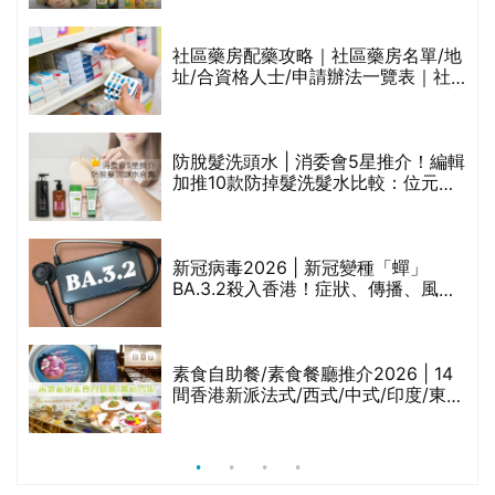
橄欖油/牛油果油/米糠油/芥花籽油/花
生油等)
社區藥房配藥攻略｜社區藥房名單/地
址/合資格人士/申請辦法一覽表｜社
禁
區藥房是甚麼？可以申請藥物資助計
劃？（持續更新）
防脫髮洗頭水 | 消委會5星推介！編輯
的
加推10款防掉髮洗髮水比較：位元
甲
堂、呂、PANTOGAR、純素有機、咖
啡因洗髮水
巾
新冠病毒2026 | 新冠變種「蟬」
BA.3.2殺入香港！症狀、傳播、風險
與預防方法一文睇
等
素食自助餐/素食餐廳推介2026 | 14
間香港新派法式/西式/中式/印度/東南
亞/港式/Fusion素食齋菜必試:樂園素
食、無肉食、素年(持續更新)