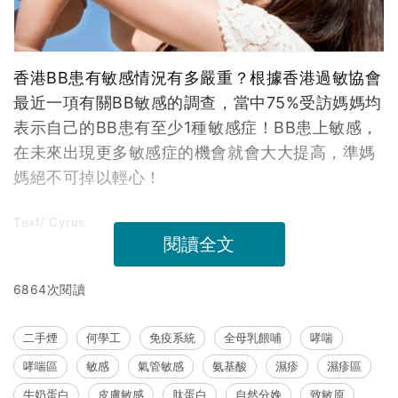
香港BB患有敏感情況有多嚴重？根據香港過敏協會
最近一項有關BB敏感的調查，當中75%受訪媽媽均
表示自己的BB患有至少1種敏感症！BB患上敏感，
在未來出現更多敏感症的機會就會大大提高，準媽
媽絕不可掉以輕心！
Text/ Cyrus
閱讀全文
6864次閱讀
二手煙
何學工
免疫系統
全母乳餵哺
哮喘
哮喘區
敏感
氣管敏感
氨基酸
濕疹
濕疹區
牛奶蛋白
皮膚敏感
肽蛋白
自然分娩
致敏原