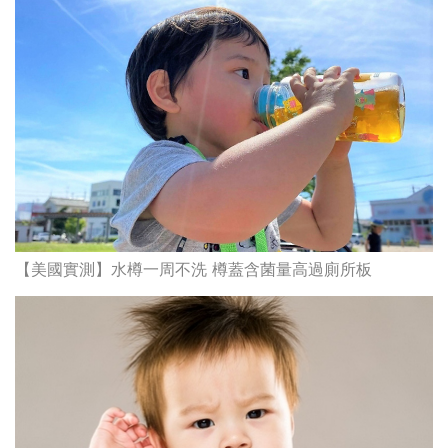
【美國實測】水樽一周不洗 樽蓋含菌量高過廁所板