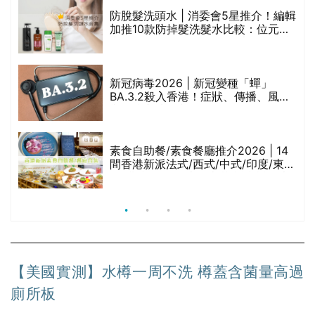
防脫髮洗頭水 | 消委會5星推介！編輯
的
加推10款防掉髮洗髮水比較：位元
甲
堂、呂、PANTOGAR、純素有機、咖
啡因洗髮水
巾
新冠病毒2026 | 新冠變種「蟬」
BA.3.2殺入香港！症狀、傳播、風險
與預防方法一文睇
等
素食自助餐/素食餐廳推介2026 | 14
間香港新派法式/西式/中式/印度/東南
亞/港式/Fusion素食齋菜必試:樂園素
食、無肉食、素年(持續更新)
【美國實測】水樽一周不洗 樽蓋含菌量高過
廁所板