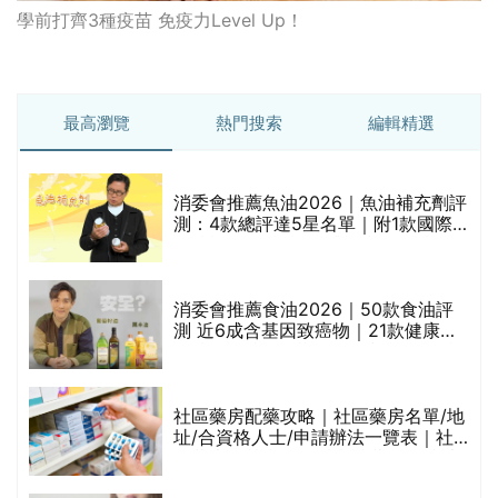
學前打齊3種疫苗 免疫力Level Up！
最高瀏覽
熱門搜索
編輯精選
消委會推薦魚油2026｜魚油補充劑評
測：4款總評達5星名單｜附1款國際
魚油標準5星認證 針對2毒物測試 均
通過消委會標準
評
消委會推薦食油2026｜50款食油評
測 近6成含基因致癌物｜21款健康煮
食油總評達5星滿分名單(初榨橄欖油/
橄欖油/牛油果油/米糠油/芥花籽油/花
生油等)
社區藥房配藥攻略｜社區藥房名單/地
址/合資格人士/申請辦法一覽表｜社
禁
區藥房是甚麼？可以申請藥物資助計
劃？（持續更新）