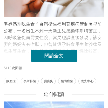
準媽媽別吃生食？台灣衛生福利部疾病管制署早前
公布，一名出生不到一天新生兒感染李斯特菌症，
因呼吸急促而需要住院。當局經調查後發現，該女
嬰的媽媽沒有症狀，但曾於懷孕時食用生菜沙律及
魚生等生食，估計母子垂直感染的可能性比較高。
閱讀全文
5113次閱讀
敗血症
李斯特菌
腦膜炎
預防癌症
食安中心
延伸閱讀