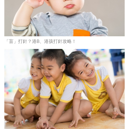
「盲」打針？港B、港孩打針攻略！