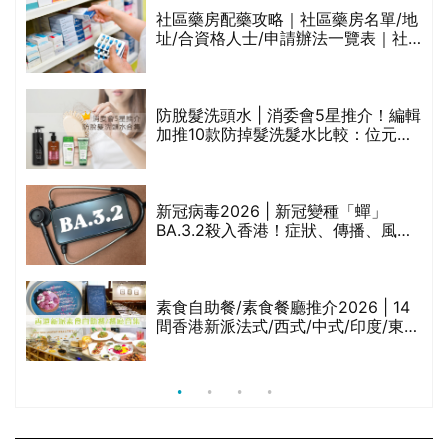
社區藥房配藥攻略｜社區藥房名單/地
址/合資格人士/申請辦法一覽表｜社
禁
區藥房是甚麼？可以申請藥物資助計
劃？（持續更新）
防脫髮洗頭水 | 消委會5星推介！編輯
的
加推10款防掉髮洗髮水比較：位元
甲
堂、呂、PANTOGAR、純素有機、咖
啡因洗髮水
巾
新冠病毒2026 | 新冠變種「蟬」
BA.3.2殺入香港！症狀、傳播、風險
與預防方法一文睇
等
素食自助餐/素食餐廳推介2026 | 14
間香港新派法式/西式/中式/印度/東南
亞/港式/Fusion素食齋菜必試:樂園素
食、無肉食、素年(持續更新)