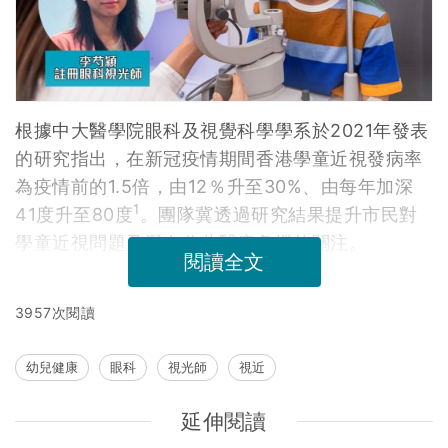
根據中大醫學院眼科及視覺科學學系於2021年發表
的研究指出，在新冠疫情期間香港學童近視發病率
為疫情前的1.5倍，由12％升至30%、由每年加深
1
41度升至80度
。團隊冀透過研究結果提升市民對
學童近視問題及潛在公共醫療危機的關注。
閱讀全文
3957次閱讀
幼兒健康
眼科
視光師
視近
延伸閱讀