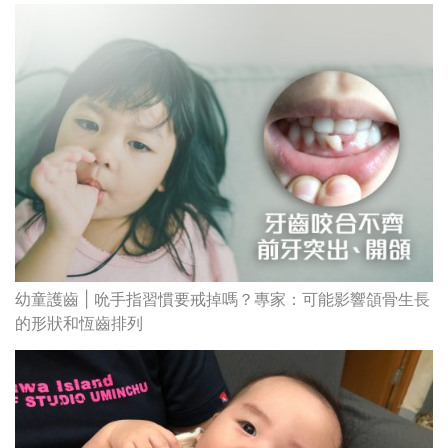
幼童護齒 | 吮手指習慣要戒掉嗎？專家：可能影響頜骨生長
的形狀和恆齒排列