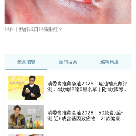
眼科｜點解成日眼痛眼紅？
最高瀏覽
熱門搜索
編輯精選
消委會推薦魚油2026｜魚油補充劑評
測：4款總評達5星名單｜附1款國際
魚油標準5星認證 針對2毒物測試 均
通過消委會標準
評
消委會推薦食油2026｜50款食油評
測 近6成含基因致癌物｜21款健康煮
食油總評達5星滿分名單(初榨橄欖油/
橄欖油/牛油果油/米糠油/芥花籽油/花
生油等)