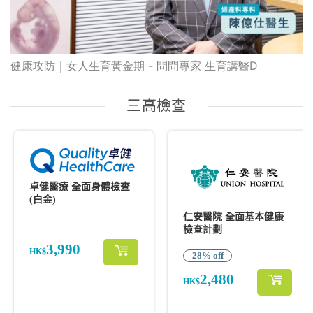
健康攻防｜女人生育黃金期 - 問問專家 生育講醫D