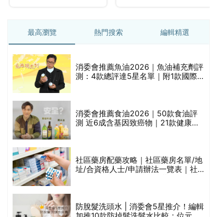
最高瀏覽
熱門搜索
編輯精選
消委會推薦魚油2026｜魚油補充劑評
的
測：4款總評達5星名單｜附1款國際
甲
魚油標準5星認證 針對2毒物測試 均
通過消委會標準
消委會推薦食油2026｜50款食油評
測 近6成含基因致癌物｜21款健康煮
禁
食油總評達5星滿分名單(初榨橄欖油/
橄欖油/牛油果油/米糠油/芥花籽油/花
生油等)
社區藥房配藥攻略｜社區藥房名單/地
址/合資格人士/申請辦法一覽表｜社
區藥房是甚麼？可以申請藥物資助計
劃？（持續更新）
腩
防脫髮洗頭水 | 消委會5星推介！編輯
加推10款防掉髮洗髮水比較：位元