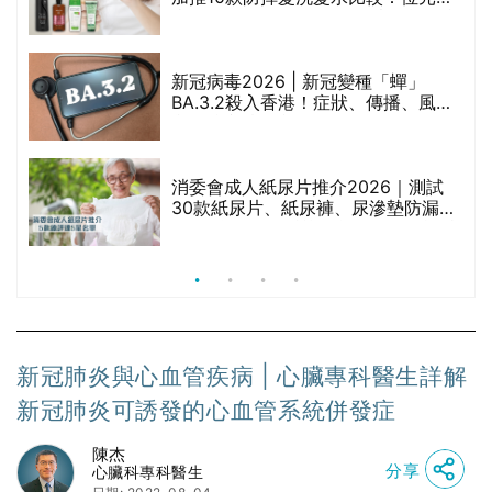
堂、呂、PANTOGAR、純素有機、咖
啡因洗髮水
｜
新冠病毒2026 | 新冠變種「蟬」
BA.3.2殺入香港！症狀、傳播、風險
療
與預防方法一文睇
消委會成人紙尿片推介2026｜測試
30款紙尿片、紙尿褲、尿滲墊防漏表
現/回滲/化學物質檢測等｜5款總評達
5星名單
新冠肺炎與心血管疾病 | 心臟專科醫生詳解
新冠肺炎可誘發的心血管系統併發症
陳杰
分享
心臟科專科醫生