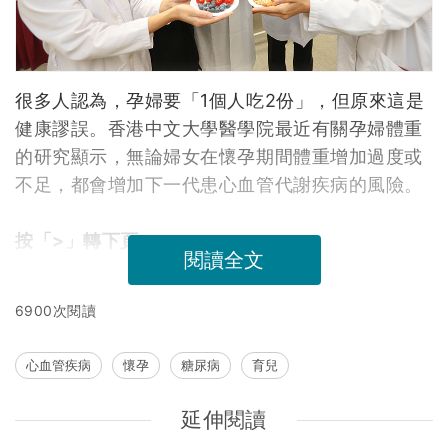
很多人認為，孕婦要「1個人吃2份」，但原來這是
健康謬誤。香港中文大學醫學院最近有關孕婦體重
的研究顯示，無論婦女在懷孕期間體重增加過度或
不足，都會增加下一代患心血管代謝疾病的風險。
按「>」轉下頁
閱讀全文
6900次閱讀
心血管疾病
懷孕
糖尿病
育兒
延伸閱讀