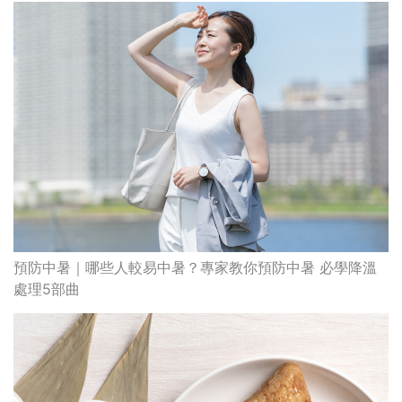
預防中暑｜哪些人較易中暑？專家教你預防中暑 必學降溫
處理5部曲