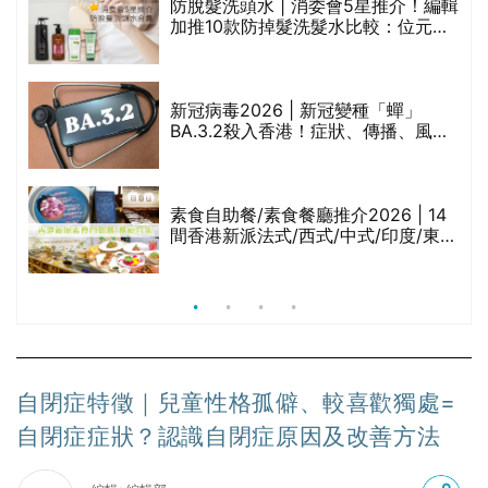
評
防脫髮洗頭水 | 消委會5星推介！編輯
加推10款防掉髮洗髮水比較：位元
堂、呂、PANTOGAR、純素有機、咖
啡因洗髮水
新冠病毒2026 | 新冠變種「蟬」
BA.3.2殺入香港！症狀、傳播、風險
與預防方法一文睇
腩
素食自助餐/素食餐廳推介2026 | 14
間香港新派法式/西式/中式/印度/東南
亞/港式/Fusion素食齋菜必試:樂園素
食、無肉食、素年(持續更新)
自閉症特徵｜兒童性格孤僻、較喜歡獨處=
自閉症症狀？認識自閉症原因及改善方法