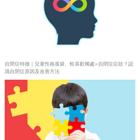
自閉症特徵｜兒童性格孤僻、較喜歡獨處=自閉症症狀？認
識自閉症原因及改善方法