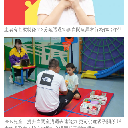
患者有甚麼特徵？2分鐘透過15個自閉症異常行為作出評估
SEN兒童︱提升自閉童溝通表達能力 更可促進親子關係 增