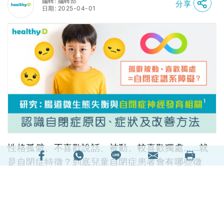
編輯: 編輯部
分享
日期: 2025-04-01
性格孤僻、不喜歡說話、被動、較喜歡獨處……就
是自閉症特徵？到底兒童自閉症患者會有哪些徵
兆？自閉症會好嗎？如何評估自閉症行為？本文將
由成因、特徵，說到治療及改善方法，助大家深入
了解自閉症譜系障礙。另有研究發現，腸道菌群與
自閉症等神經發育問題有關，自閉症兒童的腸道微