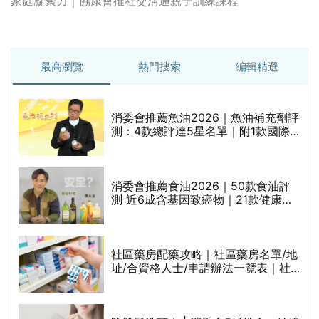
家庭凝聚力｜協康會推社交溝通親子訓練課程
最高瀏覽
熱門搜索
編輯精選
消委會推薦魚油2026｜魚油補充劑評
測：4款總評達5星名單｜附1款國際
魚油標準5星認證 針對2毒物測試 均
通過消委會標準
消委會推薦食油2026｜50款食油評
的
測 近6成含基因致癌物｜21款健康煮
甲
食油總評達5星滿分名單(初榨橄欖油/
橄欖油/牛油果油/米糠油/芥花籽油/花
生油等)
社區藥房配藥攻略｜社區藥房名單/地
址/合資格人士/申請辦法一覽表｜社
禁
區藥房是甚麼？可以申請藥物資助計
劃？（持續更新）