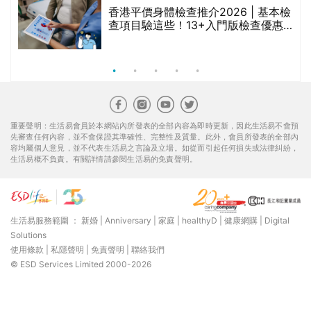
香港平價身體檢查推介2026 | 基本檢
查項目驗這些！13+入門版檢查優惠
組合$550起
重要聲明：生活易會員於本網站內所發表的全部內容為即時更新，因此生活易不會預
先審查任何內容，並不會保證其準確性、完整性及質量。此外，會員所發表的全部內
容均屬個人意見，並不代表生活易之言論及立場。如從而引起任何損失或法律糾紛，
生活易概不負責。有關詳情請參閱生活易的免責聲明。
生活易服務範圍 ：
新婚
|
Anniversary
|
家庭
|
healthyD
|
健康網購
|
Digital
Solutions
使用條款
|
私隱聲明
|
免責聲明
|
聯絡我們
© ESD Services Limited 2000-2026