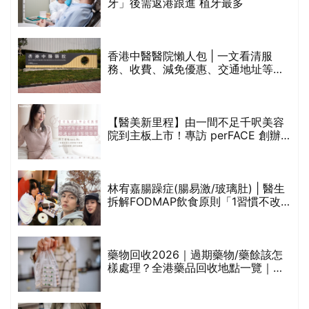
保
牙」後需返港跟進 植牙最多
香港中醫醫院懶人包 | 一文看清服
務、收費、減免優惠、交通地址等
(附預約連結+更多中醫診所資訊)
【醫美新里程】由一間不足千呎美容
院到主板上市！專訪 perFACE 創辦
人符芷晴：逆巿擴張，以人為本構建
醫美版圖
林宥嘉腸躁症(腸易激/玻璃肚) | 醫生
的
拆解FODMAP飲食原則「1習慣不改
甲
變，服藥難根治」
折
藥物回收2026｜過期藥物/藥餘該怎
樣處理？全港藥品回收地點一覽｜屈
臣氏、萬寧、首衛、綠領行動等