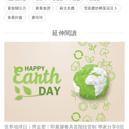
素食關注月
素養食譜
蘇太名醬
雪菜醬炒椰菜花豆卜
食素好處
麥玲玲
延伸閱讀
世界地球日｜齊走塑！即棄膠餐具首階段管制 專家分享6招