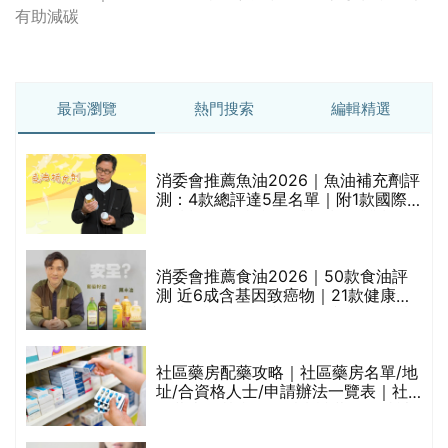
有助減碳
最高瀏覽
熱門搜索
編輯精選
消委會推薦魚油2026｜魚油補充劑評
測：4款總評達5星名單｜附1款國際
魚油標準5星認證 針對2毒物測試 均
通過消委會標準
消委會推薦食油2026｜50款食油評
的
測 近6成含基因致癌物｜21款健康煮
甲
食油總評達5星滿分名單(初榨橄欖油/
橄欖油/牛油果油/米糠油/芥花籽油/花
生油等)
社區藥房配藥攻略｜社區藥房名單/地
址/合資格人士/申請辦法一覽表｜社
禁
區藥房是甚麼？可以申請藥物資助計
劃？（持續更新）