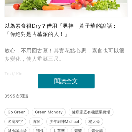
以為素食很Dry？借用「男神」黃子華的說話：
「你絕對是古墓派的人！」
放心，不用回古墓！其實花點心思，素食也可以很
多變化，使人垂涎三尺。
Text/ Kio
閱讀全文
3595次閱讀
Go Green
Green Monday
健康家庭有機蔬果農場
名廚左字
唐寧
少年廚神Michael
楊大偉
減少碳排放
環保
甘薯葉
素醬
素食節