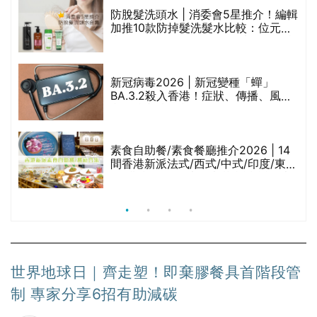
評
防脫髮洗頭水 | 消委會5星推介！編輯
加推10款防掉髮洗髮水比較：位元
堂、呂、PANTOGAR、純素有機、咖
啡因洗髮水
新冠病毒2026 | 新冠變種「蟬」
BA.3.2殺入香港！症狀、傳播、風險
與預防方法一文睇
腩
素食自助餐/素食餐廳推介2026 | 14
間香港新派法式/西式/中式/印度/東南
亞/港式/Fusion素食齋菜必試:樂園素
食、無肉食、素年(持續更新)
世界地球日｜齊走塑！即棄膠餐具首階段管
制 專家分享6招有助減碳