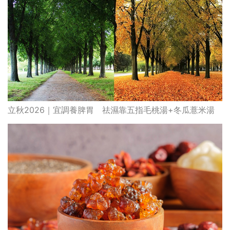
立秋2026｜宜調養脾胃 祛濕靠五指毛桃湯+冬瓜薏米湯