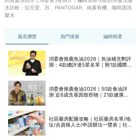
水比較：位元堂、呂、PANTOGAR、純素有機、咖啡因洗
髮水
最高瀏覽
熱門搜索
編輯精選
消委會推薦魚油2026｜魚油補充劑評
測：4款總評達5星名單｜附1款國際
魚油標準5星認證 針對2毒物測試 均
通過消委會標準
評
消委會推薦食油2026｜50款食油評
測 近6成含基因致癌物｜21款健康煮
食油總評達5星滿分名單(初榨橄欖油/
橄欖油/牛油果油/米糠油/芥花籽油/花
生油等)
社區藥房配藥攻略｜社區藥房名單/地
址/合資格人士/申請辦法一覽表｜社
禁
區藥房是甚麼？可以申請藥物資助計
劃？（持續更新）