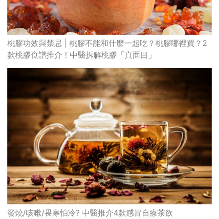
桃膠功效與禁忌 | 桃膠不能和什麼一起吃？桃膠哪裡買？2
款桃膠食譜推介！中醫拆解桃膠「真面目」
發燒/咳嗽/畏寒怕冷? 中醫推介4款感冒自療茶飲