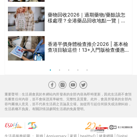
折
藥物回收2026｜過期藥物/藥餘該怎
樣處理？全港藥品回收地點一覽｜屈
臣氏、萬寧、首衛、綠領行動等
香港平價身體檢查推介2026 | 基本檢
查項目驗這些！13+入門版檢查優惠
組合$550起
重要聲明：生活易會員於本網站內所發表的全部內容為即時更新，因此生活易不會預
先審查任何內容，並不會保證其準確性、完整性及質量。此外，會員所發表的全部內
容均屬個人意見，並不代表生活易之言論及立場。如從而引起任何損失或法律糾紛，
生活易概不負責。有關詳情請參閱生活易的免責聲明。
生活易服務範圍 ：
新婚
|
Anniversary
|
家庭
|
healthyD
|
健康網購
|
Digital