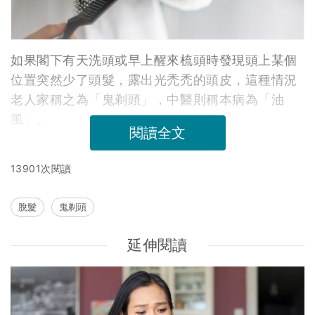
如果閣下有天洗頭或早上醒來梳頭時發現頭上某個
位置突然少了頭髮，露出光禿禿的頭皮，這種情況
老人家稱之為「鬼剃頭」，中醫則稱本病為「油
風」。
閱讀全文
13901次閱讀
脫髮
鬼剃頭
延伸閱讀