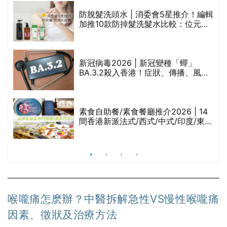
防脫髮洗頭水 | 消委會5星推介！編輯
的
加推10款防掉髮洗髮水比較：位元
甲
堂、呂、PANTOGAR、純素有機、咖
啡因洗髮水
巾
新冠病毒2026 | 新冠變種「蟬」
BA.3.2殺入香港！症狀、傳播、風險
與預防方法一文睇
等
素食自助餐/素食餐廳推介2026 | 14
間香港新派法式/西式/中式/印度/東南
亞/港式/Fusion素食齋菜必試:樂園素
食、無肉食、素年(持續更新)
喉嚨痛怎麽辦？中醫拆解急性VS慢性喉嚨痛
因素、徵狀及治療方法