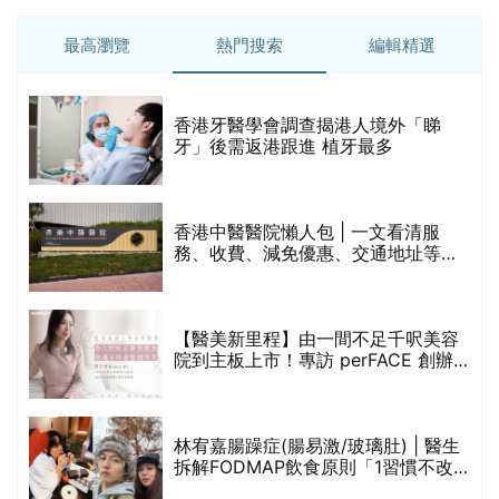
最高瀏覽
熱門搜索
編輯精選
破
香港牙醫學會調查揭港人境外「睇
保
牙」後需返港跟進 植牙最多
香港中醫醫院懶人包 | 一文看清服
務、收費、減免優惠、交通地址等
(附預約連結+更多中醫診所資訊)
【醫美新里程】由一間不足千呎美容
院到主板上市！專訪 perFACE 創辦
人符芷晴：逆巿擴張，以人為本構建
醫美版圖
林宥嘉腸躁症(腸易激/玻璃肚) | 醫生
的
拆解FODMAP飲食原則「1習慣不改
甲
變，服藥難根治」