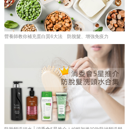
營養師教你補充蛋白質6大法 防脫髮、增強免疫力
防脫髮洗頭水 | 消委會5星推介！編輯加推10款防掉髮洗髮