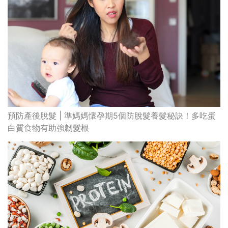
預防產後脫髮 | 準媽媽懷孕期5個防脫髮養髮秘訣！多吃蛋
白質食物有助強韌髮根