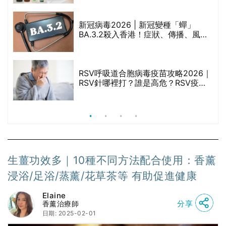
啡因洗髮水
新冠病毒2026 | 新冠變種「蟬」
BA.3.2殺入香港！症狀、傳播、風險
禁
與預防方法一文睇
RSV呼吸道合胞病毒疫苗攻略2026｜
院
RSV針哪裡打？誰是高危？RSV疫苗
價
價錢比較、打針後反應處理/長者醫療
券資助
生薑功效多｜10種不同方法配合使用：香薰
浸浴/足浴/蒸薰/花草茶等 有助促進健康
Elaine
分享
香薰治療師
日期: 2025-02-01