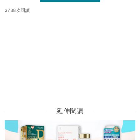
益生菌推薦｜益生菌功效助改善濕疹！10大品牌比較
Proven/ G-NiiB/ PGut/ CATALO/ Life Space/ Bifina S(附
消委會益生菌名單、益生元功效及好處、益生菌食物建議)