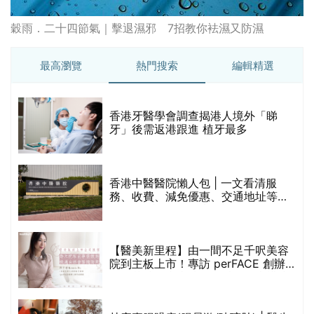
務、收費、減免優惠、交通地址等
(附預約連結+更多中醫診所資訊)
【醫美新里程】由一間不足千呎美容
院到主板上市！專訪 perFACE 創辦
人符芷晴：逆巿擴張，以人為本構建
醫美版圖
林宥嘉腸躁症(腸易激/玻璃肚) | 醫生
的
拆解FODMAP飲食原則「1習慣不改
甲
變，服藥難根治」
折
藥物回收2026｜過期藥物/藥餘該怎
樣處理？全港藥品回收地點一覽｜屈
臣氏、萬寧、首衛、綠領行動等
香港平價身體檢查推介2026 | 基本檢
查項目驗這些！13+入門版檢查優惠
組合$550起