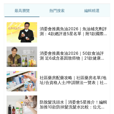
最高瀏覽
熱門搜索
編輯精選
消委會推薦魚油2026｜魚油補充劑評
測：4款總評達5星名單｜附1款國際
魚油標準5星認證 針對2毒物測試 均
通過消委會標準
消委會推薦食油2026｜50款食油評
測 近6成含基因致癌物｜21款健康煮
食油總評達5星滿分名單(初榨橄欖油/
橄欖油/牛油果油/米糠油/芥花籽油/花
生油等)
巾
社區藥房配藥攻略｜社區藥房名單/地
址/合資格人士/申請辦法一覽表｜社
區藥房是甚麼？可以申請藥物資助計
劃？（持續更新）
防脫髮洗頭水 | 消委會5星推介！編輯
的
加推10款防掉髮洗髮水比較：位元
甲
堂、呂、PANTOGAR、純素有機、咖