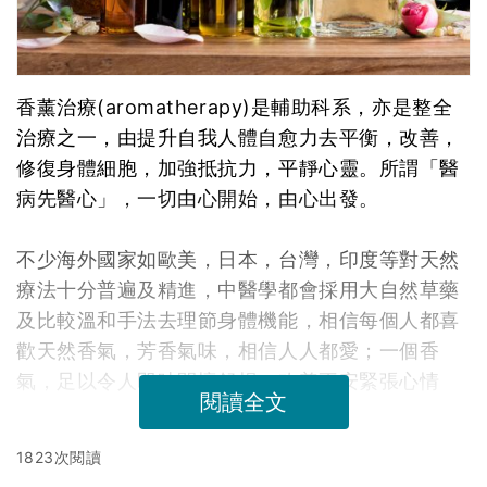
香薰治療(aromatherapy)是輔助科系，亦是整全
治療之一，由提升自我人體自愈力去平衡，改善，
修復身體細胞，加強抵抗力，平靜心靈。所謂「醫
病先醫心」，一切由心開始，由心出發。
不少海外國家如歐美，日本，台灣，印度等對天然
療法十分普遍及精進，中醫學都會採用大自然草藥
及比較溫和手法去理節身體機能，相信每個人都喜
歡天然香氣，芳香氣味，相信人人都愛；一個香
氣，足以令人即時開懷舒暢，改善不安緊張心情
閱讀全文
1823次閱讀