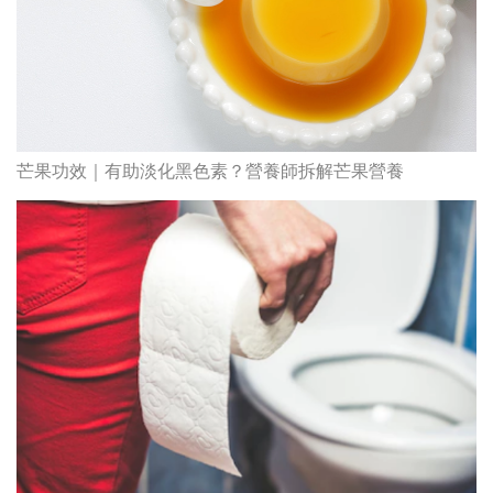
大暑湯水‧二十四節氣｜炎熱天氣貪吃
發
冰品凍飲易腹瀉！中醫推介2款湯水清
暑清熱、生津益氣
決
白蝕(又稱白斑、白癜風)會否自行痊
癒？皮膚科醫生詳解白蝕成因及治療
方法
4大快樂荷爾蒙主導情緒調節及幸福
感！精神科醫生傳授提升快樂情緒攻
略
科
香港平價身體檢查推介2026 | 基本檢
查項目驗這些！13+入門版檢查優惠
組合$550起