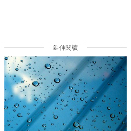
穀雨．二十四節氣｜擊退濕邪 7招教你袪濕又防濕
最高瀏覽
熱門搜索
編輯精選
破
香港牙醫學會調查揭港人境外「睇
保
牙」後需返港跟進 植牙最多
香港中醫醫院懶人包 | 一文看清服