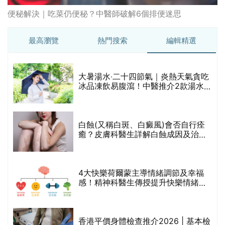
肌
外傭身體檢查推介2026 | 必做驗孕及
傳染病檢測！家庭傭工驗身計劃$630
起(持續更新)
深圳身體檢查推介2026 | 港人北上就
較
醫攻略全面睇！推薦10個婦科/男士/
胃腸鏡體檢計劃(含服務收費，持續更
新)
重要聲明：生活易會員於本網站內所發表的全部內容為即時更新，因此生活易不會預
先審查任何內容，並不會保證其準確性、完整性及質量。此外，會員所發表的全部內
容均屬個人意見，並不代表生活易之言論及立場。如從而引起任何損失或法律糾紛，
生活易概不負責。有關詳情請參閱生活易的免責聲明。
生活易服務範圍 ：
新婚
|
Anniversary
|
家庭
|
healthyD
|
健康網購
|
Digital
Solutions
使用條款
|
私隱聲明
|
免責聲明
|
聯絡我們