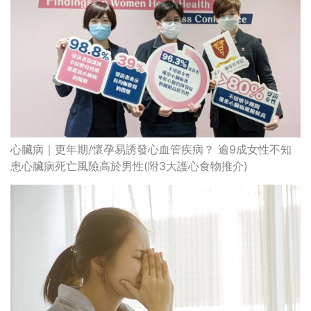
更年期症狀 | 月經不規則？5大抗衰老保養法則讓妳優雅地
處理情緒
最高瀏覽
熱門搜索
編輯精選
破
香港牙醫學會調查揭港人境外「睇