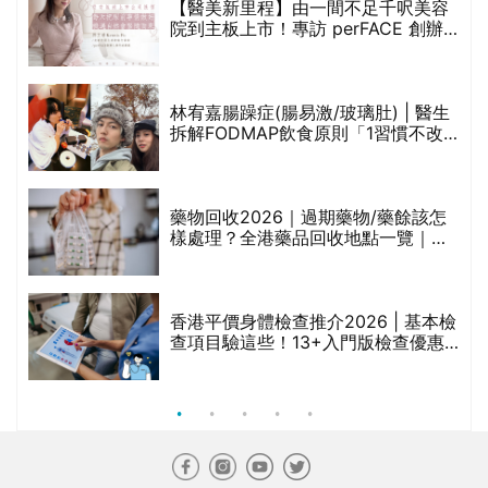
香港平價身體檢查推介2026 | 基本檢
查項目驗這些！13+入門版檢查優惠
組合$550起
重要聲明：生活易會員於本網站內所發表的全部內容為即時更新，因此生活易不會預
先審查任何內容，並不會保證其準確性、完整性及質量。此外，會員所發表的全部內
容均屬個人意見，並不代表生活易之言論及立場。如從而引起任何損失或法律糾紛，
生活易概不負責。有關詳情請參閱生活易的免責聲明。
生活易服務範圍 ：
新婚
|
Anniversary
|
家庭
|
healthyD
|
健康網購
|
Digital
Solutions
使用條款
|
私隱聲明
|
免責聲明
|
聯絡我們
© ESD Services Limited 2000-2026