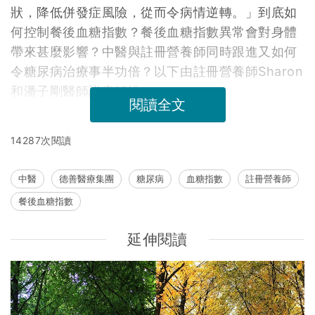
狀，降低併發症風險，從而令病情逆轉。」到底如
何控制餐後血糖指數？餐後血糖指數異常會對身體
帶來甚麼影響？中醫與註冊營養師同時跟進又如何
令糖尿病治療事半功倍？以下由註冊營養師Sharon
和潘子剛醫師詳盡解說。
閱讀全文
14287次閱讀
中醫
德善醫療集團
糖尿病
血糖指數
註冊營養師
餐後血糖指數
延伸閱讀