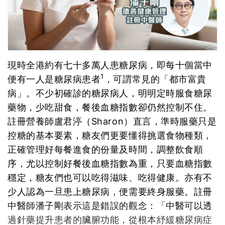
現時全港約有七十多萬人患糖尿病，即每十個當中
1
便有一人是糖尿病患者
，可謂常見的「都市富貴
病」。不少初確診的糖尿病人，明明定時服食糖尿
藥物，少吃甜食，餐後血糖指數卻仍然控制不住。
註冊營養師盧君渟（Sharon）直言，準時服藥只是
控糖的基本要素，糖友們更要懂得挑選食物種類，
正確管理好每餐進食的份量及時間，調整飲食順
序，尤以控制好餐後血糖指數為重，只要血糖指數
穩定，糖友們也可以吃得滋味、吃得健康。亦有不
少人認為一旦患上糖尿病，便需要終身服藥。註冊
中醫師潘子剛表示這是錯誤的觀念：「中醫可以透
過針藥提升患者的臟腑功能，從根本紓緩糖尿病症