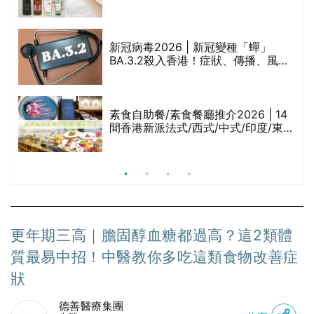
甲
堂、呂、PANTOGAR、純素有機、咖
啡因洗髮水
巾
新冠病毒2026 | 新冠變種「蟬」
BA.3.2殺入香港！症狀、傳播、風險
與預防方法一文睇
等
素食自助餐/素食餐廳推介2026 | 14
間香港新派法式/西式/中式/印度/東南
亞/港式/Fusion素食齋菜必試:樂園素
食、無肉食、素年(持續更新)
更年期三高｜膽固醇血糖都過高？這2類體
質最易中招！中醫教你多吃這類食物改善症
狀
德善醫療集團