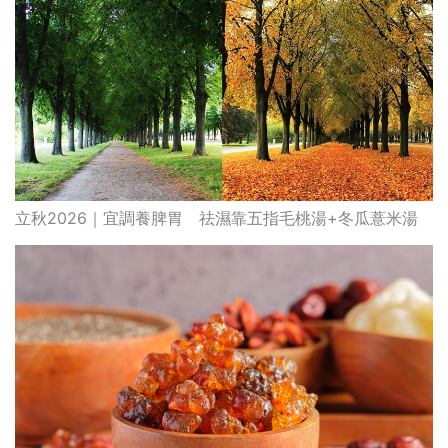
立秋2026｜宜調養脾胃 祛濕靠五指毛桃湯+冬瓜薏米湯