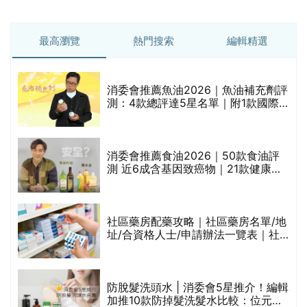
最高瀏覽
熱門搜索
編輯精選
消委會推薦魚油2026｜魚油補充劑評
測：4款總評達5星名單｜附1款國際
魚油標準5星認證 針對2毒物測試 均
通過消委會標準
評
消委會推薦食油2026｜50款食油評
測 近6成含基因致癌物｜21款健康煮
食油總評達5星滿分名單(初榨橄欖油/
橄欖油/牛油果油/米糠油/芥花籽油/花
生油等)
社區藥房配藥攻略｜社區藥房名單/地
址/合資格人士/申請辦法一覽表｜社
禁
區藥房是甚麼？可以申請藥物資助計
劃？（持續更新）
防脫髮洗頭水 | 消委會5星推介！編輯
的
加推10款防掉髮洗髮水比較：位元