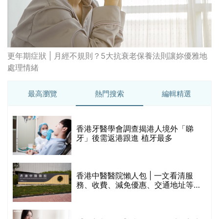
保
牙」後需返港跟進 植牙最多
香港中醫醫院懶人包 | 一文看清服
務、收費、減免優惠、交通地址等
(附預約連結+更多中醫診所資訊)
【醫美新里程】由一間不足千呎美容
院到主板上市！專訪 perFACE 創辦
人符芷晴：逆巿擴張，以人為本構建
醫美版圖
林宥嘉腸躁症(腸易激/玻璃肚) | 醫生
的
拆解FODMAP飲食原則「1習慣不改
甲
變，服藥難根治」
折
藥物回收2026｜過期藥物/藥餘該怎
樣處理？全港藥品回收地點一覽｜屈
臣氏、萬寧、首衛、綠領行動等