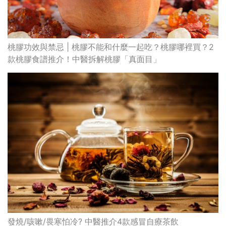
桃膠功效與禁忌 | 桃膠不能和什麼一起吃？桃膠哪裡買？2
款桃膠食譜推介！中醫拆解桃膠「真面目」
發燒/咳嗽/畏寒怕冷? 中醫推介4款感冒自療茶飲