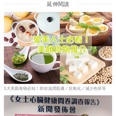
5大美顏食物必知！助你滋潤肌膚／抗氧化／減少色班等
心臟病｜更年期/懷孕易誘發心血管疾病？ 逾9成女性不知
患心臟病死亡風險高於男性(附3大護心食物推介)