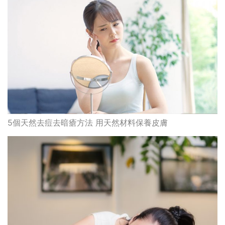
皮膚瘜肉惹「癌」變驚魂
最高瀏覽
熱門搜索
編輯精選
消委會推薦魚油2026｜魚油補充劑評