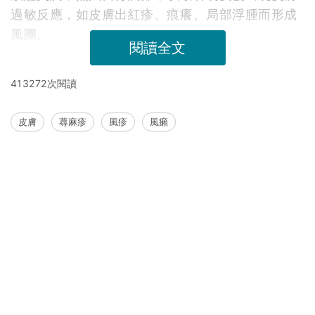
過敏反應，如皮膚出紅疹、痕癢、局部浮腫而形成
風團。
閱讀全文
413272次閱讀
皮膚
蕁麻疹
風疹
風癩
延伸閱讀