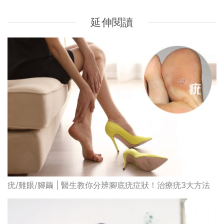
疣/雞眼/腳繭 | 醫生教你分辨腳底疣症狀！治療疣3大方法
5個天然去痘去暗瘡方法 用天然材料保養皮膚