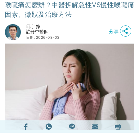
喉嚨痛，中醫稱為「喉痹」，原因既有外感因素，
也有身體內部失調的因素。屬於外感的因素，包括
中醫說的感受風、寒、濕、熱等外邪，或者是由於
細菌、病毒等致病原侵襲身體，也包括由於進食刺
激性食物、接觸周圍環境刺激物的直接傷害。至於
身體內部失調的因素，例如各人不同的體質因素、
作息失序、情志失和等，會對臟腑功能構成一定影
響，因為體內狀態不正常，有機會表現為咽喉不適
或疼痛。在臨床上大部份急性喉嚨痛的原因都是外
感因素，反覆發作的慢性喉嚨痛則多數和身體內部