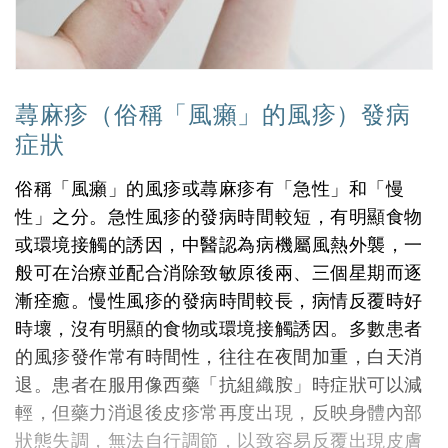
蕁麻疹（俗稱「風癩」的風疹）發病
症狀
俗稱「風癩」的風疹或蕁麻疹有「急性」和「慢
性」之分。急性風疹的發病時間較短，有明顯食物
或環境接觸的誘因，中醫認為病機屬風熱外襲，一
般可在治療並配合消除致敏原後兩、三個星期而逐
漸痊癒。慢性風疹的發病時間較長，病情反覆時好
時壞，沒有明顯的食物或環境接觸誘因。多數患者
的風疹發作常有時間性，往往在夜間加重，白天消
退。患者在服用像西藥「抗組織胺」時症狀可以減
輕，但藥力消退後皮疹常再度出現，反映身體內部
狀態失調，無法自行調節，以致容易反覆出現皮膚