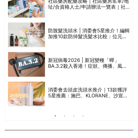
腩
消委會去頭皮洗頭水推介｜13款獲評
5星推薦：施巴、KLORANE、沙宣、
呂、LUX等上榜｜4款含歐盟禁用成分
吡硫鎓鋅！
喉嚨痛怎麽辦？中醫拆解急性VS慢性喉嚨痛
因素、徵狀及治療方法
邱宇鋒
分享
註冊中醫師
日期: 2026-08-03