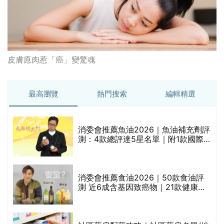
的
測：4款總評達5星名單｜附1款國際
甲
魚油標準5星認證 針對2毒物測試 均
通過消委會標準
消委會推薦食油2026｜50款食油評
測 近6成含基因致癌物｜21款健康煮
食油總評達5星滿分名單(初榨橄欖油/
橄欖油/牛油果油/米糠油/芥花籽油/花
生油等)
評
社區藥房配藥攻略｜社區藥房名單/地
址/合資格人士/申請辦法一覽表｜社
區藥房是甚麼？可以申請藥物資助計
劃？（持續更新）
防脫髮洗頭水 | 消委會5星推介！編輯
加推10款防掉髮洗髮水比較：位元
禁
堂、呂、PANTOGAR、純素有機、咖
啡因洗髮水
新冠病毒2026 | 新冠變種「蟬」
BA.3.2殺入香港！症狀、傳播、風險
與預防方法一文睇