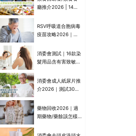
一文睇
廳推介2026 | 14間
香港新派法式/西式/
中式/印度/東南亞/港
RSV呼吸道合胞病毒
式/Fusion素食齋菜
疫苗攻略2026｜
必試:樂園素食、無肉
RSV針哪裡打？誰是
食、素年(持續更新)
高危？RSV疫苗價錢
消委會測試｜16款染
比較、打針後反應處
髮用品含有害致敏物
理/長者醫療券資助
9款獲5星滿分推
介!50惠、Return回
消委會成人紙尿片推
本、Furnte、Rerise
介2026｜測試30款
紙尿片、紙尿褲、尿
滲墊防漏表現/回滲/
藥物回收2026｜過
化學物質檢測等｜5
期藥物/藥餘該怎樣
款總評達5星名單
處理？全港藥品回收
地點一覽｜屈臣氏、
消委會去頭皮洗頭水