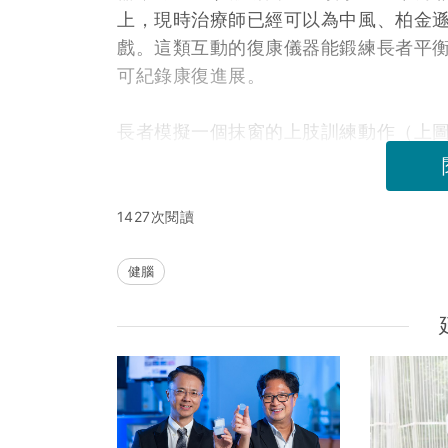
上，現時治療師已經可以為中風、柏金
戲。這類互動的復康儀器能鍛練長者平
可紀錄康復進展。
長者模擬一個抹窗的上肢訓練動作（上
1427次閱讀
健腦