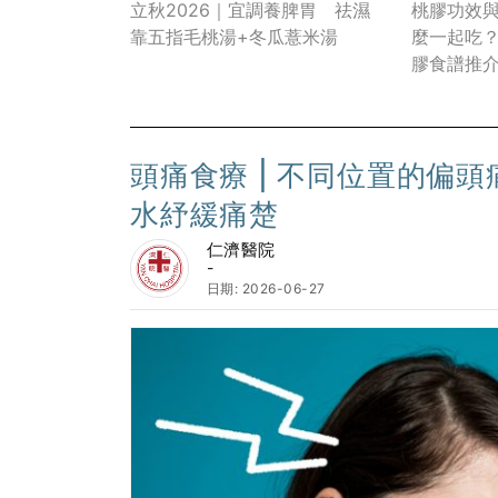
立秋2026｜宜調養脾胃 祛濕
桃膠功效與
靠五指毛桃湯+冬瓜薏米湯
麼一起吃
膠食譜推
「真面目
頭痛食療 | 不同位置的偏
水紓緩痛楚
仁濟醫院
-
日期: 2026-06-27