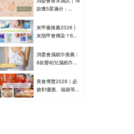
消委會香水測試｜18
Francfranc、
款獲5星滿分：
BRUNO等
GIORGIO
ARMANI、Marks &
灰甲藥推薦2026 |
Spencer、CHANEL
灰指甲會傳染？6款
等｜2款含歐盟禁用
治療灰指甲外塗藥
物質 或干擾內分泌
膏/抗甲癬油劑的功
消委會濕紙巾推薦︱
效/價格比較：羅霉
8款嬰幼兒濕紙巾獲
樂(樂指利)/恢甲清/
滿分5星評級推介：
愛甲妥
屈臣氏watsons、強
美食博覽2026｜必
生Johnson's等｜測
搶$1優惠、福袋等精
試揭1款樣本細菌含
選飲食優惠合集｜附
量超標近500倍
日期、官網及門票詳
情｜持續更新