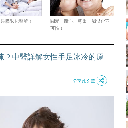
遊是腦退化警號！
關愛、耐心、尊重 腦退化不
可怕！
腳凍？中醫詳解女性手足冰冷的原
分享此文章