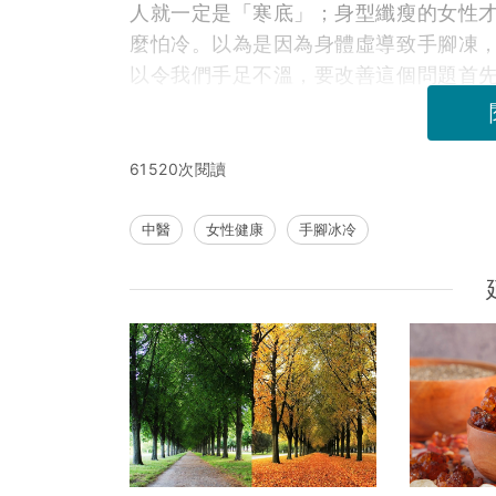
人就一定是「寒底」；身型纖瘦的女性
麼怕冷。以為是因為身體虛導致手腳凍
以令我們手足不溫，要改善這個問題首
61520次閱讀
中醫
女性健康
手腳冰冷