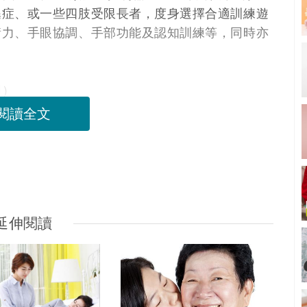
遜症、或一些四肢受限長者，度身選擇合適訓練遊
衡力、手眼協調、手部功能及認知訓練等，同時亦
圖）
閱讀全文
延伸閱讀