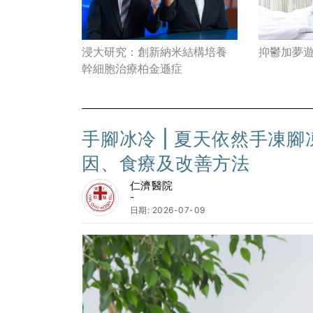
浸大研究：創新納米結構培養
抑鬱加夢
幹細胞治療柏金遜症
手腳冰冷 | 夏天依然手凍
因、食療及改善方法
仁濟醫院
-
日期: 2026-07-09