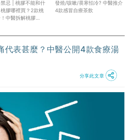
發燒/咳嗽/畏寒怕冷? 中醫推介
禁忌 | 桃膠不能和什
4款感冒自療茶飲
？桃膠哪裡買？2款桃
介！中醫拆解桃膠
」
頭痛代表甚麼？中醫公開4款食療湯
分享此文章