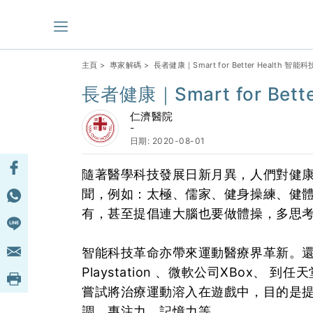
主頁
>
專家解碼
> 長者健康｜Smart for Better Health 
長者健康｜Smart for Bet
仁濟醫院
-
日期: 2020-08-01
隨著醫學科技發展日新月異，人們對健
聞，例如：太極、儒家、健身操練、健
有，甚至提倡連大腦也要做體操，多思
智能科技革命亦帶來運動醫療界革新。
Playstation 、微軟公司XBox、 
嘗試將治療運動溶入在遊戲中，目的是
調、專注力、記憶力等。