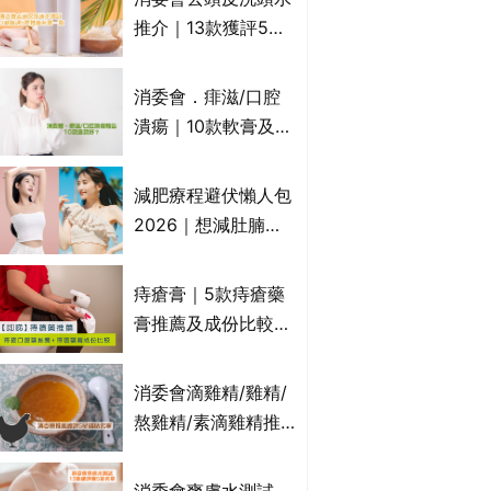
萬寧、首衛、綠領行
推介｜13款獲評5星
動等
推薦：施巴、
KLORANE、沙宣、
消委會．痱滋/口腔
呂、LUX等上榜｜4
潰瘍｜10款軟膏及啫
款含歐盟禁用成分吡
喱凝膠邊款好？哪款
硫鎓鋅！
屬處方藥物？有哪些
減肥療程避伏懶人包
受關注成分？｜必知
2026｜想減肚腩但
3大選購留意事項
怕中伏？ALYSSA
VS不良黑店5大手法
痔瘡膏｜5款痔瘡藥
對比｜SLIMTONE減
膏推薦及成份比較
肥療程效果如何？
+痔瘡口服藥推薦！
有效紓緩痔瘡疼痛痕
消委會滴雞精/雞精/
癢｜附痔瘡成因及病
熬雞精/素滴雞精推
徵
薦｜比較15款雞精 1
款含致癌物 9款總評