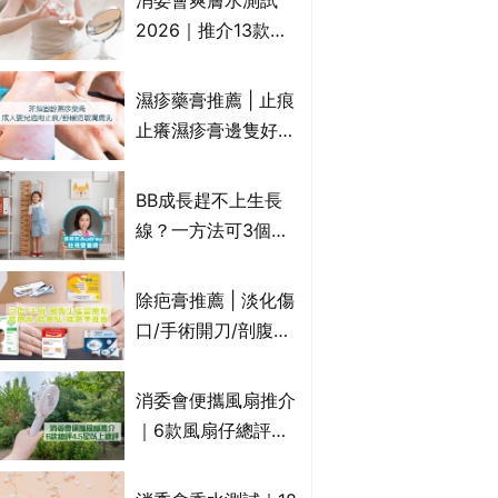
消委會爽膚水測試
達5星滿分名單 屈臣
2026｜推介13款總
氏、老協珍、余仁
評獲5星：
生、樂道有上榜！
Cetaphil、The
濕疹藥膏推薦 | 止痕
Ordinary、
止癢濕疹膏邊隻好？
CAUDALIE等｜9款
10款無類固醇濕疹藥
爽膚水檢出致敏香料
膏/濕疹膏 嬰兒BB濕
BB成長趕不上生長
疹皮膚適用！紓緩防
線？一方法可3個月
敏潤膚cream推介
高3cm*？營養師：
(附外用類固醇成份
懂得把握1歲起「長
除疤膏推薦 | 淡化傷
一覽)
高黃金期」
口/手術開刀/剖腹生
產疤痕 5款好用除疤
藥膏/除疤筆/除疤貼
消委會便攜風扇推介
比較（消委會教揀選
｜6款風扇仔總評達
貼士+醫生拆解去疤
4.5星名單：無印良
原理）
品 MUJI、