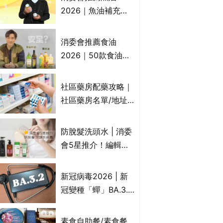
2026｜魚油補充劑
評測：4款總評達5星
名單｜附1款國際魚
消委會推薦食油
油標準5星認證 針對
2026｜50款食油評
2毒物測試 均通過
測 近6成含基因致癌
消委會標準
物｜21款健康煮食油
社區藥房配藥攻略｜
總評達5星滿分名單
社區藥房名單/地址/
(初榨橄欖油/橄欖油/
合資格人士/申請辦
牛油果油/米糠油/芥
法一覽表｜社區藥房
防脫髮洗頭水 | 消委
花籽油/花生油等)
是甚麼？可以申請藥
會5星推介！編輯加
物資助計劃？（持續
推10款防掉髮洗髮水
更新）
比較：位元堂、呂、
新冠病毒2026 | 新
PANTOGAR、純素
冠變種「蟬」BA.3.2
有機、咖啡因洗髮水
殺入香港！症狀、傳
播、風險與預防方法
素食自助餐/素食餐