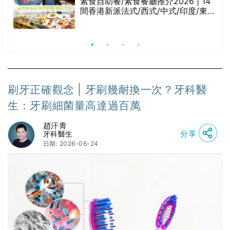
腩
素食自助餐/素食餐廳推介2026 | 14
間香港新派法式/西式/中式/印度/東南
亞/港式/Fusion素食齋菜必試:樂園素
食、無肉食、素年(持續更新)
刷牙正確觀念 | 牙刷幾耐換一次？牙科醫
生：牙刷細菌量高達過百萬
趙汗青
分享
牙科醫生
日期: 2026-06-24