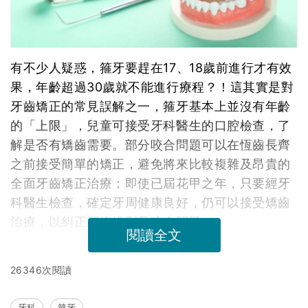
有不少人疑惑，箍牙要趕在17、18歲前進行才有效
果，年齡超過30歲就不能進行療程？！這其實是對
牙齒矯正的常見誤解之一，箍牙基本上並沒有年齡
的「上限」，兒童可接受牙科醫生的口腔檢查，了
解是否有矯齒需要。部分咬合問題可以在恆齒長齊
之前接受簡單的矯正，避免將來比較複雜及昂貴的
全面牙齒矯正治療；即使已屆花甲之年，只要經牙
科醫生檢查，確定牙周健康良好，仍可以接受矯齒
治療，以糾正牙齒排列及咬合問題。
閱讀全文
26346次閱讀
牙科
箍牙