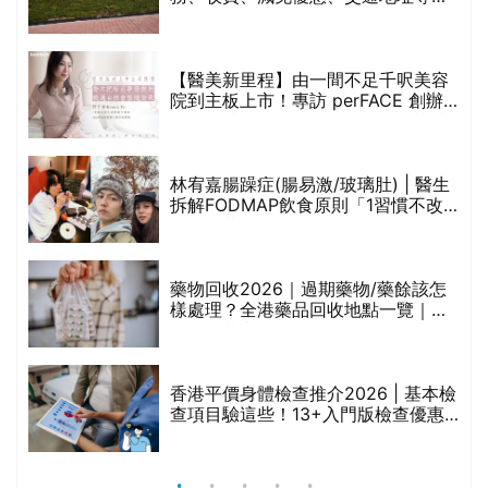
(附預約連結+更多中醫診所資訊)
【醫美新里程】由一間不足千呎美容
院到主板上市！專訪 perFACE 創辦
人符芷晴：逆巿擴張，以人為本構建
醫美版圖
林宥嘉腸躁症(腸易激/玻璃肚) | 醫生
的
拆解FODMAP飲食原則「1習慣不改
甲
變，服藥難根治」
折
藥物回收2026｜過期藥物/藥餘該怎
樣處理？全港藥品回收地點一覽｜屈
臣氏、萬寧、首衛、綠領行動等
香港平價身體檢查推介2026 | 基本檢
查項目驗這些！13+入門版檢查優惠
組合$550起