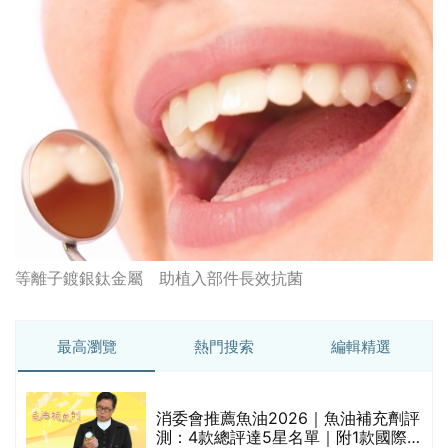
等離子鍍銀鈦金屬 助植入部件長效抗菌
最高瀏覽
熱門搜索
編輯精選
消委會推薦魚油2026｜魚油補充劑評
測：4款總評達5星名單｜附1款國際