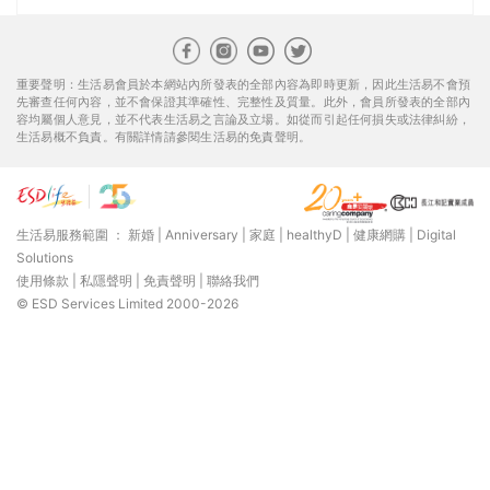
重要聲明：生活易會員於本網站內所發表的全部內容為即時更新，因此生活易不會預
先審查任何內容，並不會保證其準確性、完整性及質量。此外，會員所發表的全部內
容均屬個人意見，並不代表生活易之言論及立場。如從而引起任何損失或法律糾紛，
生活易概不負責。有關詳情請參閱生活易的免責聲明。
生活易服務範圍 ：
新婚
|
Anniversary
|
家庭
|
healthyD
|
健康網購
|
Digital
Solutions
使用條款
|
私隱聲明
|
免責聲明
|
聯絡我們
© ESD Services Limited 2000-2026