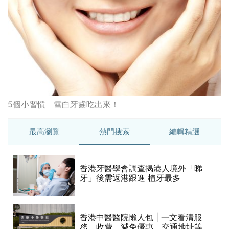
5個小習慣 雪白牙齒吃出來！
最高瀏覽
熱門搜索
編輯精選
破
香港牙醫學會調查揭港人境外「睇
保
牙」後需返港跟進 植牙最多
香港中醫醫院懶人包 | 一文看清服
務、收費、減免優惠、交通地址等