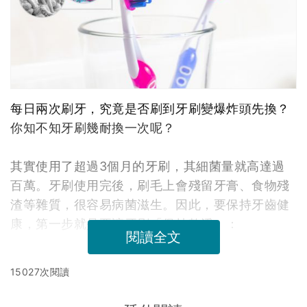
每日兩次刷牙，究竟是否刷到牙刷變爆炸頭先換？
你知不知牙刷幾耐換一次呢？
其實使用了超過3個月的牙刷，其細菌量就高達過
百萬。牙刷使用完後，刷毛上會殘留牙膏、食物殘
渣等雜質，很容易病菌滋生。因此，要保持牙齒健
康，第一步就是要讓牙刷「保持乾淨」：
閱讀全文
15027次閱讀