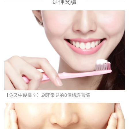
延伸閱讀
【你又中幾樣？】刷牙常見的8個錯誤習慣