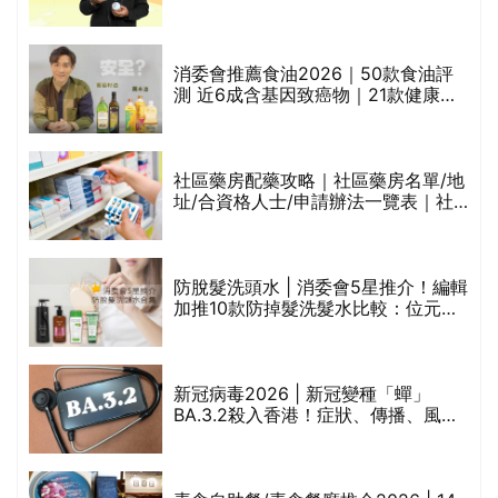
魚油標準5星認證 針對2毒物測試 均
通過消委會標準
消委會推薦食油2026｜50款食油評
的
測 近6成含基因致癌物｜21款健康煮
甲
食油總評達5星滿分名單(初榨橄欖油/
橄欖油/牛油果油/米糠油/芥花籽油/花
生油等)
社區藥房配藥攻略｜社區藥房名單/地
址/合資格人士/申請辦法一覽表｜社
禁
區藥房是甚麼？可以申請藥物資助計
劃？（持續更新）
評
防脫髮洗頭水 | 消委會5星推介！編輯
加推10款防掉髮洗髮水比較：位元
堂、呂、PANTOGAR、純素有機、咖
啡因洗髮水
新冠病毒2026 | 新冠變種「蟬」
BA.3.2殺入香港！症狀、傳播、風險
與預防方法一文睇