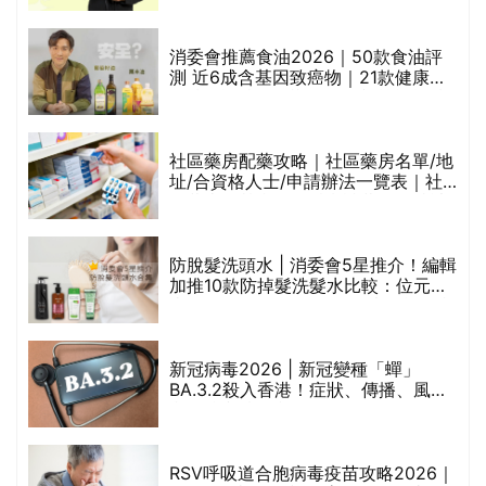
通過消委會標準
消委會推薦食油2026｜50款食油評
測 近6成含基因致癌物｜21款健康煮
食油總評達5星滿分名單(初榨橄欖油/
橄欖油/牛油果油/米糠油/芥花籽油/花
生油等)
巾
社區藥房配藥攻略｜社區藥房名單/地
址/合資格人士/申請辦法一覽表｜社
區藥房是甚麼？可以申請藥物資助計
劃？（持續更新）
防脫髮洗頭水 | 消委會5星推介！編輯
的
加推10款防掉髮洗髮水比較：位元
甲
堂、呂、PANTOGAR、純素有機、咖
啡因洗髮水
新冠病毒2026 | 新冠變種「蟬」
BA.3.2殺入香港！症狀、傳播、風險
禁
與預防方法一文睇
RSV呼吸道合胞病毒疫苗攻略2026｜