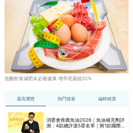
低醣飲食減肥未必最健康 增早死風險32%
最高瀏覽
熱門搜索
編輯精選
消委會推薦魚油2026｜魚油補充劑評
測：4款總評達5星名單｜附1款國際
魚油標準5星認證 針對2毒物測試 均