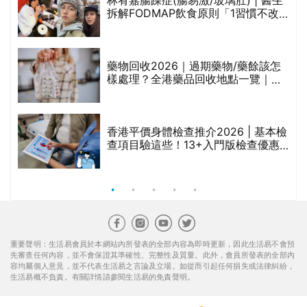
林宥嘉腸躁症(腸易激/玻璃肚) | 醫生
的
拆解FODMAP飲食原則「1習慣不改
甲
變，服藥難根治」
折
藥物回收2026｜過期藥物/藥餘該怎
樣處理？全港藥品回收地點一覽｜屈
臣氏、萬寧、首衛、綠領行動等
香港平價身體檢查推介2026 | 基本檢
查項目驗這些！13+入門版檢查優惠
組合$550起
重要聲明：生活易會員於本網站內所發表的全部內容為即時更新，因此生活易不會預
先審查任何內容，並不會保證其準確性、完整性及質量。此外，會員所發表的全部內
容均屬個人意見，並不代表生活易之言論及立場。如從而引起任何損失或法律糾紛，
生活易概不負責。有關詳情請參閱生活易的免責聲明。