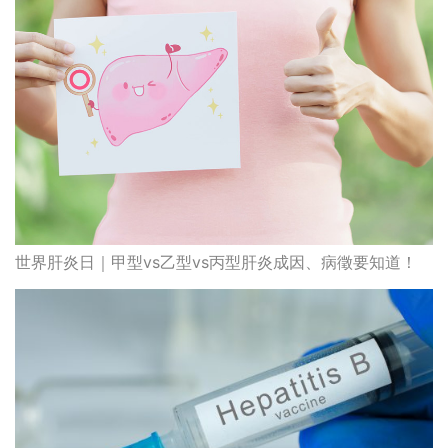
世界肝炎日｜甲型vs乙型vs丙型肝炎成因、病徵要知道！