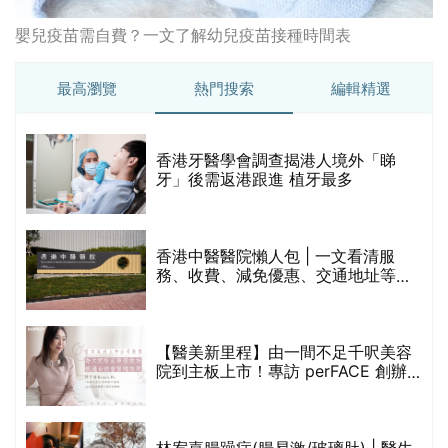
嬰兒疫苗需自費？一文了解幼兒疫苗接種時間表
最高瀏覽
熱門搜索
編輯精選
破
香港牙醫學會調查揭港人境外「睇
保
牙」後需返港跟進 植牙最多
香港中醫醫院懶人包 | 一文看清服
務、收費、減免優惠、交通地址等
(附預約連結+更多中醫診所資訊)
【醫美新里程】由一間不足千呎美容
院到主板上市！專訪 perFACE 創辦
人符芷晴：逆巿擴張，以人為本構建
醫美版圖