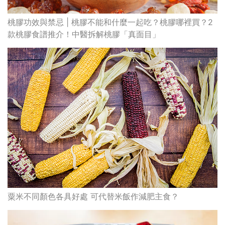
桃膠功效與禁忌 | 桃膠不能和什麼一起吃？桃膠哪裡買？2
款桃膠食譜推介！中醫拆解桃膠「真面目」
粟米不同顏色各具好處 可代替米飯作減肥主食？