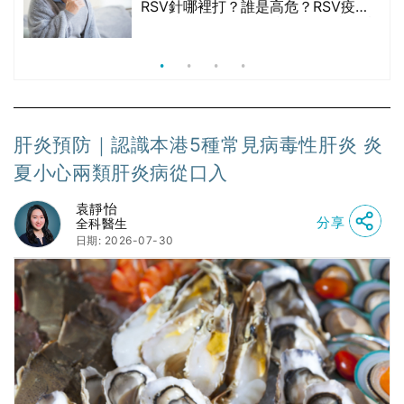
院
RSV針哪裡打？誰是高危？RSV疫苗
價
價錢比較、打針後反應處理/長者醫療
券資助
肝炎預防｜認識本港5種常見病毒性肝炎 炎
夏小心兩類肝炎病從口入
袁靜怡
分享
全科醫生
日期: 2026-07-30