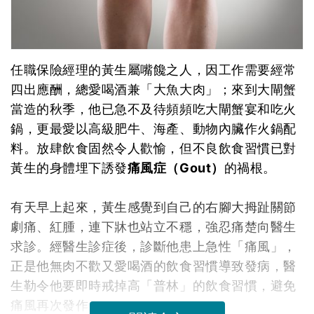
任職保險經理的黃生屬嘴饞之人，因工作需要經常
四出應酬，總愛喝酒兼「大魚大肉」；來到大閘蟹
當造的秋季，他已急不及待頻頻吃大閘蟹宴和吃火
鍋，更最愛以高級肥牛、海產、動物內臟作火鍋配
料。放肆飲食固然令人歡愉，但不良飲食習慣已對
黃生的身體埋下誘發
痛風症（
Gout）
的禍根。
有天早上起來，黃生感覺到自己的右腳大拇趾關節
劇痛、紅腫，連下牀也站立不穩，強忍痛楚向醫生
求診。經醫生診症後，診斷他患上急性「痛風」，
正是他無肉不歡又愛喝酒的飲食習慣導致發病，醫
生勒令他要即時戒掉高「普林」的飲食習慣，避免
痛風再次發作。