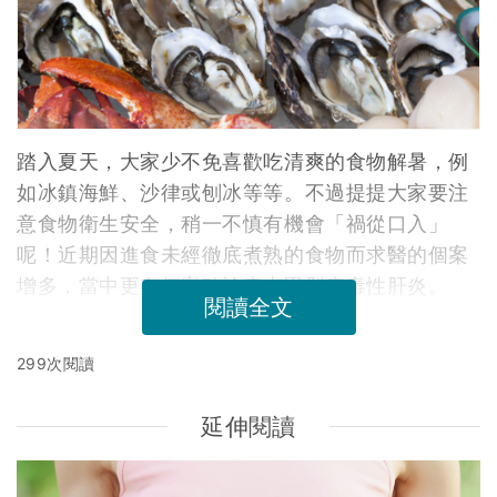
踏入夏天，大家少不免喜歡吃清爽的食物解暑，例
如冰鎮海鮮、沙律或刨冰等等。不過提提大家要注
意食物衛生安全，稍一不慎有機會「禍從口入」
呢！近期因進食未經徹底煮熟的食物而求醫的個案
增多，當中更有個案確診患上甲型病毒性肝炎。
閱讀全文
299次閱讀
延伸閱讀