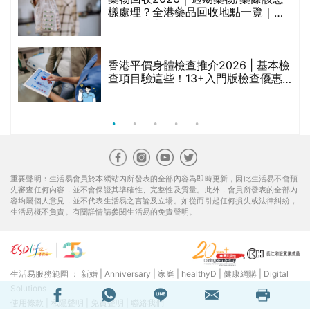
樣處理？全港藥品回收地點一覽｜屈
臣氏、萬寧、首衛、綠領行動等
香港平價身體檢查推介2026 | 基本檢
查項目驗這些！13+入門版檢查優惠
組合$550起
重要聲明：生活易會員於本網站內所發表的全部內容為即時更新，因此生活易不會預
先審查任何內容，並不會保證其準確性、完整性及質量。此外，會員所發表的全部內
容均屬個人意見，並不代表生活易之言論及立場。如從而引起任何損失或法律糾紛，
生活易概不負責。有關詳情請參閱生活易的免責聲明。
生活易服務範圍 ：
新婚
|
Anniversary
|
家庭
|
healthyD
|
健康網購
|
Digital
Solutions
使用條款
|
私隱聲明
|
免責聲明
|
聯絡我們