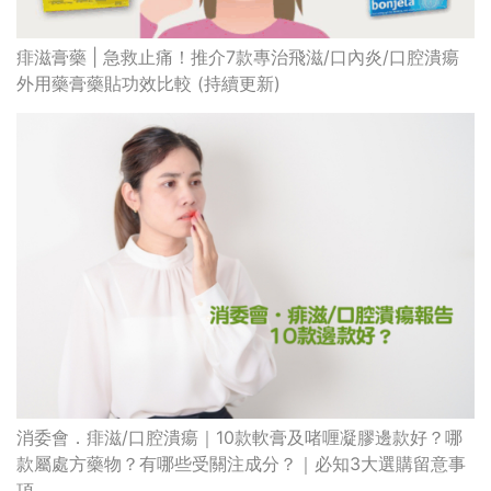
痱滋膏藥 | 急救止痛！推介7款專治飛滋/口內炎/口腔潰瘍
外用藥膏藥貼功效比較 (持續更新)
消委會．痱滋/口腔潰瘍｜10款軟膏及啫喱凝膠邊款好？哪
款屬處方藥物？有哪些受關注成分？｜必知3大選購留意事
項