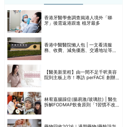
破
香港牙醫學會調查揭港人境外「睇
保
牙」後需返港跟進 植牙最多
香港中醫醫院懶人包 | 一文看清服
務、收費、減免優惠、交通地址等
(附預約連結+更多中醫診所資訊)
【醫美新里程】由一間不足千呎美容
院到主板上市！專訪 perFACE 創辦
人符芷晴：逆巿擴張，以人為本構建
醫美版圖
林宥嘉腸躁症(腸易激/玻璃肚) | 醫生
的
拆解FODMAP飲食原則「1習慣不改
甲
變，服藥難根治」
折
藥物回收2026｜過期藥物/藥餘該怎