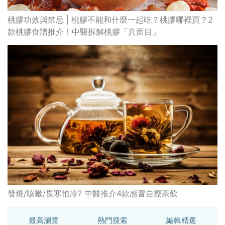
桃膠功效與禁忌 | 桃膠不能和什麼一起吃？桃膠哪裡買？2
款桃膠食譜推介！中醫拆解桃膠「真面目」
發燒/咳嗽/畏寒怕冷? 中醫推介4款感冒自療茶飲
最高瀏覽
熱門搜索
編輯精選