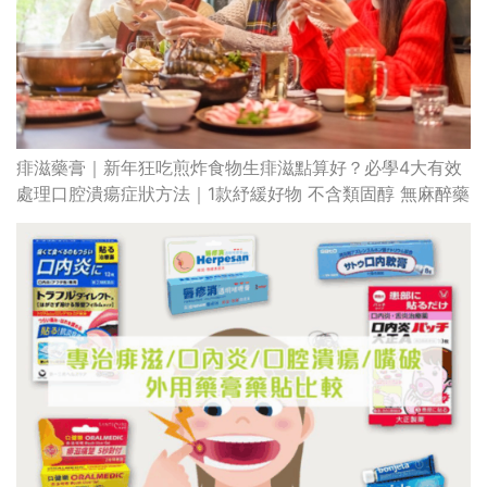
痱滋藥膏｜新年狂吃煎炸食物生痱滋點算好？必學4大有效
處理口腔潰瘍症狀方法｜1款紓緩好物 不含類固醇 無麻醉藥