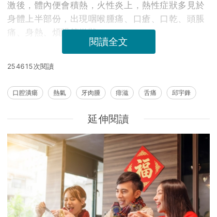
激後，體內便會積熱，火性炎上，熱性症狀多見於
身體上半部份，出現咽喉腫痛、口瘡、口乾、頭脹
痛、身熱、煩躁等徵狀。
閱讀全文
254615次閱讀
口腔潰瘍
熱氣
牙肉腫
痱滋
舌痛
邱宇鋒
延伸閱讀