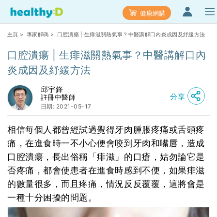
健康網購
主頁
>
專家解碼
> 口腔潰瘍 | 生痱滋關熱氣事？中醫講解口內炎成因及紓緩方法
口腔潰瘍 | 生痱滋關熱氣事？中醫講解口內
炎成因及紓緩方法
邱宇鋒
分享
註冊中醫師
日期: 2021-05-17
相信每個人都曾經試過覺得牙肉腫脹疼痛或舌頭疼
痛，在進食時一不小心便會咬到牙肉和嘴唇，造成
口腔潰瘍，長出俗稱「痱滋」的口瘡，姑勿論它是
否疼痛，都會使患者在進食時感到不便，如果痱滋
的數量很多，而且疼痛，情況反反覆覆，這將會是
一種十分困擾的問題。