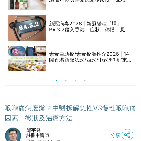
甲
堂、呂、PANTOGAR、純素有機、咖
啡因洗髮水
巾
新冠病毒2026 | 新冠變種「蟬」
BA.3.2殺入香港！症狀、傳播、風險
與預防方法一文睇
等
素食自助餐/素食餐廳推介2026 | 14
間香港新派法式/西式/中式/印度/東南
亞/港式/Fusion素食齋菜必試:樂園素
食、無肉食、素年(持續更新)
喉嚨痛怎麽辦？中醫拆解急性VS慢性喉嚨痛
因素、徵狀及治療方法
邱宇鋒
分享
註冊中醫師