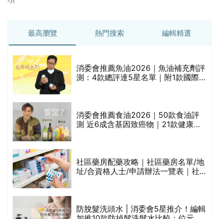
最高瀏覽
熱門搜索
編輯精選
消委會推薦魚油2026｜魚油補充劑評
測：4款總評達5星名單｜附1款國際
魚油標準5星認證 針對2毒物測試 均
通過消委會標準
評
消委會推薦食油2026｜50款食油評
測 近6成含基因致癌物｜21款健康煮
食油總評達5星滿分名單(初榨橄欖油/
橄欖油/牛油果油/米糠油/芥花籽油/花
生油等)
社區藥房配藥攻略｜社區藥房名單/地
址/合資格人士/申請辦法一覽表｜社
禁
區藥房是甚麼？可以申請藥物資助計
劃？（持續更新）
防脫髮洗頭水 | 消委會5星推介！編輯
的
加推10款防掉髮洗髮水比較：位元