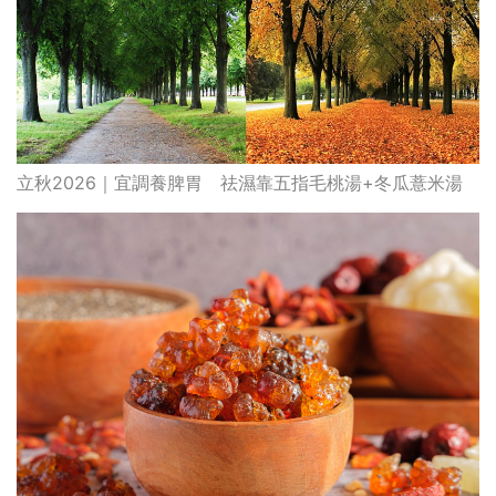
立秋2026｜宜調養脾胃 祛濕靠五指毛桃湯+冬瓜薏米湯