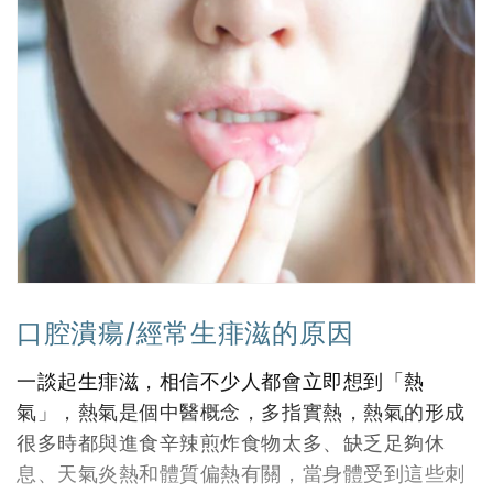
口腔潰瘍/經常生痱滋的原因
一談起生痱滋，相信不少人都會立即想到「熱
氣」，熱氣是個中醫概念，多指實熱，熱氣的形成
很多時都與進食辛辣煎炸食物太多、缺乏足夠休
息、天氣炎熱和體質偏熱有關，當身體受到這些刺