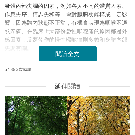
身體內部失調的因素，例如各人不同的體質因素、
作息失序、情志失和等，會對臟腑功能構成一定影
響，因為體內狀態不正常，有機會表現為咽喉不適
或疼痛。在臨床上大部份急性喉嚨痛的原因都是外
感因素，反覆發作的慢性喉嚨痛則多數和身體內部
失調有關。
閱讀全文
54383次閱讀
延伸閱讀