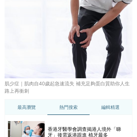
肌少症｜肌肉自40歲起急速流失 補充足夠蛋白質助你人生
路上再衝刺
最高瀏覽
熱門搜索
編輯精選
破
香港牙醫學會調查揭港人境外「睇
保
牙」後需返港跟進 植牙最多