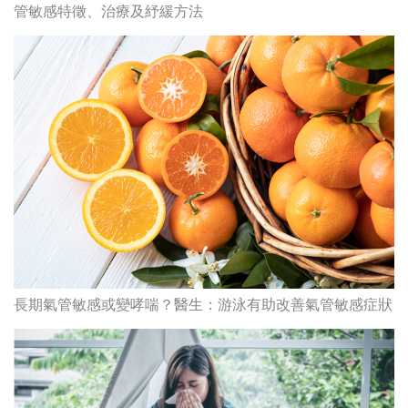
管敏感特徵、治療及紓緩方法
長期氣管敏感或變哮喘？醫生：游泳有助改善氣管敏感症狀