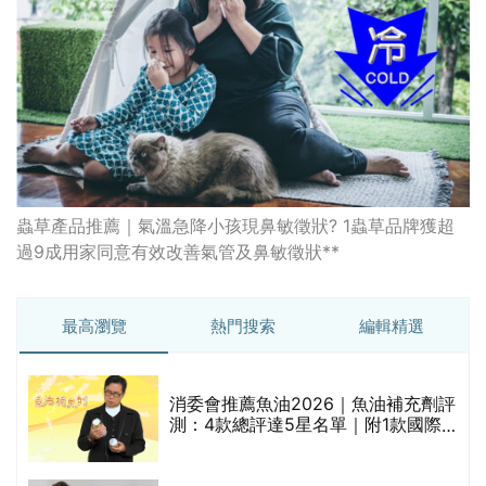
蟲草產品推薦｜氣溫急降小孩現鼻敏徵狀? 1蟲草品牌獲超
過9成用家同意有效改善氣管及鼻敏徵狀**
最高瀏覽
熱門搜索
編輯精選
消委會推薦魚油2026｜魚油補充劑評
測：4款總評達5星名單｜附1款國際
魚油標準5星認證 針對2毒物測試 均
通過消委會標準