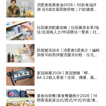
評
消委會推薦食油2026｜50款食油評
測 近6成含基因致癌物｜21款健康煮
食油總評達5星滿分名單(初榨橄欖油/
橄欖油/牛油果油/米糠油/芥花籽油/花
生油等)
社區藥房配藥攻略｜社區藥房名單/地
址/合資格人士/申請辦法一覽表｜社
禁
區藥房是甚麼？可以申請藥物資助計
劃？（持續更新）
防脫髮洗頭水 | 消委會5星推介！編輯
的
加推10款防掉髮洗髮水比較：位元
甲
堂、呂、PANTOGAR、純素有機、咖
啡因洗髮水
巾
新冠病毒2026 | 新冠變種「蟬」
BA.3.2殺入香港！症狀、傳播、風險
與預防方法一文睇
等
素食自助餐/素食餐廳推介2026 | 14
間香港新派法式/西式/中式/印度/東南
亞/港式/Fusion素食齋菜必試:樂園素