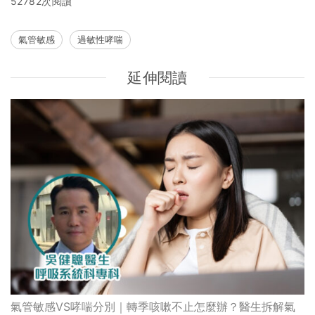
52782次閱讀
氣管敏感
過敏性哮喘
延伸閱讀
氣管敏感VS哮喘分別｜轉季咳嗽不止怎麼辦？醫生拆解氣