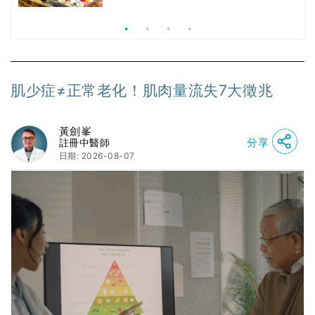
食、無肉食、素年(持續更新)
肌少症≠正常老化！肌肉量流失7大徵兆
黃劍峯
分享
註冊中醫師
日期: 2026-08-07