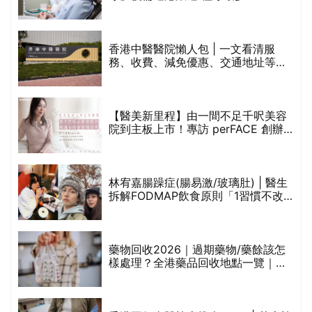
香港中醫醫院懶人包 | 一文看清服
務、收費、減免優惠、交通地址等
(附預約連結+更多中醫診所資訊)
【醫美新里程】由一間不足千呎美容
院到主板上市！專訪 perFACE 創辦
人符芷晴：逆巿擴張，以人為本構建
醫美版圖
林宥嘉腸躁症(腸易激/玻璃肚) | 醫生
的
拆解FODMAP飲食原則「1習慣不改
甲
變，服藥難根治」
折
藥物回收2026｜過期藥物/藥餘該怎
樣處理？全港藥品回收地點一覽｜屈
臣氏、萬寧、首衛、綠領行動等