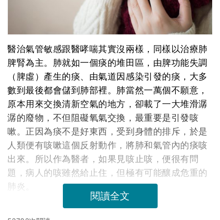
醫治氣管敏感跟醫哮喘其實沒兩樣，同樣以治療肺
脾腎為主。肺就如一個痰的堆田區，由脾功能失調
（脾虛）產生的痰、由氣道因感染引發的痰，大多
數到最後都會儲到肺部裡。肺當然一萬個不願意，
原本用來交換清新空氣的地方，卻載了一大堆滑潺
潺的廢物，不但阻礙氧氣交換，最重要是引發咳
嗽。正因為痰不是好東西，受到身體的排斥，於是
人類便有咳嗽這個反射動作，將肺和氣管內的痰咳
出來。所以作為醫者，如果見咳止咳，便很有問
題，病人的咳雖然給止住，但極有可能釀成危重的
肺炎。
閱讀全文