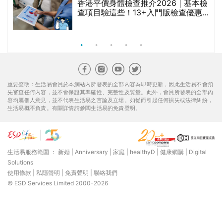
香港平價身體檢查推介2026 | 基本檢
查項目驗這些！13+入門版檢查優惠
組合$550起
重要聲明：生活易會員於本網站內所發表的全部內容為即時更新，因此生活易不會預
先審查任何內容，並不會保證其準確性、完整性及質量。此外，會員所發表的全部內
容均屬個人意見，並不代表生活易之言論及立場。如從而引起任何損失或法律糾紛，
生活易概不負責。有關詳情請參閱生活易的免責聲明。
生活易服務範圍 ：
新婚
|
Anniversary
|
家庭
|
healthyD
|
健康網購
|
Digital
Solutions
使用條款
|
私隱聲明
|
免責聲明
|
聯絡我們
© ESD Services Limited 2000-2026