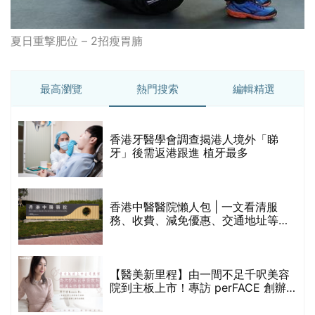
夏日重撃肥位 – 2招瘦胃腩
最高瀏覽
熱門搜索
編輯精選
破
香港牙醫學會調查揭港人境外「睇
保
牙」後需返港跟進 植牙最多
香港中醫醫院懶人包 | 一文看清服
務、收費、減免優惠、交通地址等
(附預約連結+更多中醫診所資訊)
【醫美新里程】由一間不足千呎美容
院到主板上市！專訪 perFACE 創辦
人符芷晴：逆巿擴張，以人為本構建
醫美版圖