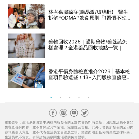
林宥嘉腸躁症(腸易激/玻璃肚) | 醫生
的
拆解FODMAP飲食原則「1習慣不改
甲
變，服藥難根治」
折
藥物回收2026｜過期藥物/藥餘該怎
樣處理？全港藥品回收地點一覽｜屈
臣氏、萬寧、首衛、綠領行動等
香港平價身體檢查推介2026 | 基本檢
查項目驗這些！13+入門版檢查優惠
組合$550起
重要聲明：生活易會員於本網站內所發表的全部內容為即時更新，因此生活易不會預
先審查任何內容，並不會保證其準確性、完整性及質量。此外，會員所發表的全部內
容均屬個人意見，並不代表生活易之言論及立場。如從而引起任何損失或法律糾紛，
生活易概不負責。有關詳情請參閱生活易的免責聲明。