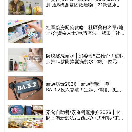
測 近6成含基因致癌物｜21款健康煮
食油總評達5星滿分名單(初榨橄欖油/
橄欖油/牛油果油/米糠油/芥花籽油/花
生油等)
社區藥房配藥攻略｜社區藥房名單/地
址/合資格人士/申請辦法一覽表｜社
禁
區藥房是甚麼？可以申請藥物資助計
劃？（持續更新）
防脫髮洗頭水 | 消委會5星推介！編輯
的
加推10款防掉髮洗髮水比較：位元
甲
堂、呂、PANTOGAR、純素有機、咖
啡因洗髮水
巾
新冠病毒2026 | 新冠變種「蟬」
BA.3.2殺入香港！症狀、傳播、風險
與預防方法一文睇
等
素食自助餐/素食餐廳推介2026 | 14
間香港新派法式/西式/中式/印度/東南
亞/港式/Fusion素食齋菜必試:樂園素
食、無肉食、素年(持續更新)