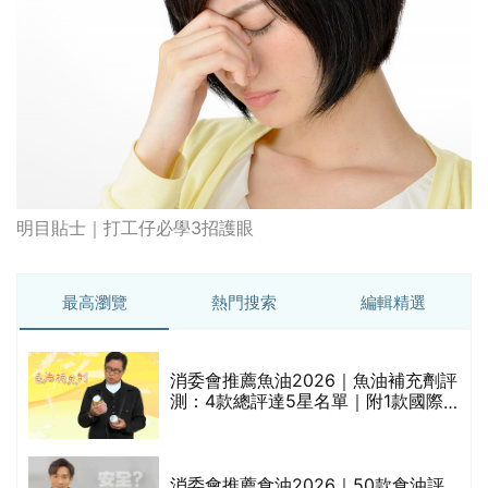
明目貼士｜打工仔必學3招護眼
最高瀏覽
熱門搜索
編輯精選
消委會推薦魚油2026｜魚油補充劑評
測：4款總評達5星名單｜附1款國際
魚油標準5星認證 針對2毒物測試 均
通過消委會標準
評
消委會推薦食油2026｜50款食油評