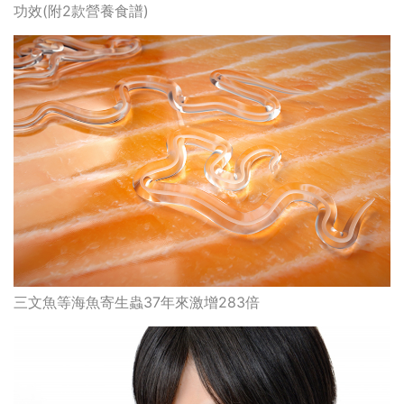
功效(附2款營養食譜)
三文魚等海魚寄生蟲37年來激增283倍