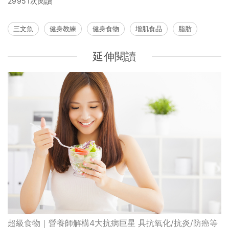
29951次閱讀
三文魚
健身教練
健身食物
增肌食品
脂肪
延伸閱讀
超級食物｜營養師解構4大抗病巨星 具抗氧化/抗炎/防癌等