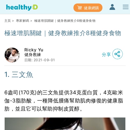
健康網購
主頁
>
專家解碼
> 極速增肌關鍵｜健身教練推介8種健身食物
極速增肌關鍵｜健身教練推介8種健身食物
Ricky Yu
分享
健身教練
日期: 2021-09-01
1. 三文魚
6盎司(170克)的三文魚提供34克蛋白質，4克歐米
伽-3脂肪酸，一種降低腫痛幫助肌肉修復的健康脂
肪，並且它可以幫助抑制皮質醇。