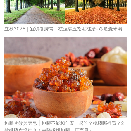
桃膠功效與禁忌 | 桃膠不能和什麼一起吃？桃膠哪裡買？2
款桃膠食譜推介！中醫拆解桃膠「真面目」