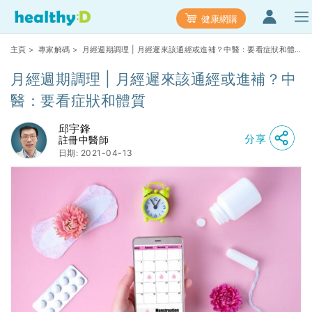
健康網購
主頁
>
專家解碼
> 月經週期調理 | 月經遲來該通經或進補？中醫：要看症狀和體
質
月經週期調理 | 月經遲來該通經或進補？中
醫：要看症狀和體質
邱宇鋒
分享
註冊中醫師
日期: 2021-04-13