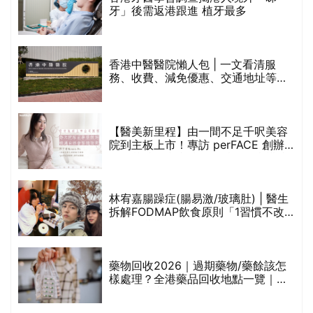
林宥嘉腸躁症(腸易激/玻璃肚) | 醫生
的
拆解FODMAP飲食原則「1習慣不改
甲
變，服藥難根治」
折
藥物回收2026｜過期藥物/藥餘該怎
樣處理？全港藥品回收地點一覽｜屈
臣氏、萬寧、首衛、綠領行動等
香港平價身體檢查推介2026 | 基本檢
查項目驗這些！13+入門版檢查優惠
組合$550起
重要聲明：生活易會員於本網站內所發表的全部內容為即時更新，因此生活易不會預
先審查任何內容，並不會保證其準確性、完整性及質量。此外，會員所發表的全部內
容均屬個人意見，並不代表生活易之言論及立場。如從而引起任何損失或法律糾紛，
生活易概不負責。有關詳情請參閱生活易的免責聲明。