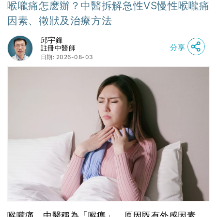
喉嚨痛怎麽辦？中醫拆解急性VS慢性喉嚨痛
因素、徵狀及治療方法
邱宇鋒
分享
註冊中醫師
日期: 2026-08-03
喉嚨痛，中醫稱為「喉痹」，原因既有外感因素，