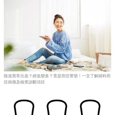
陰道異常出血？經血變多？竟是癌症警號！一文了解婦科癌
症病徵及檢查診斷項目