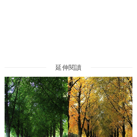
立秋2026｜宜調養脾胃 祛濕靠五指毛桃湯+冬瓜薏米湯