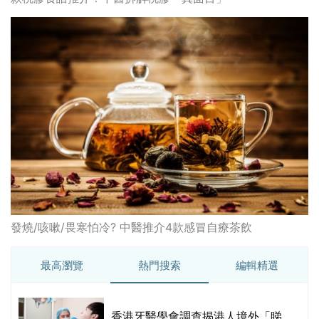
發燒/咳嗽/畏寒怕冷? 中醫推介4款感冒自療茶飲
最高瀏覽
熱門搜索
編輯精選
破
香港牙醫學會調查揭港人境外「睇
保
牙」後需返港跟進 植牙最多
香港中醫醫院懶人包 | 一文看清服
務、收費、減免優惠、交通地址等
(附預約連結+更多中醫診所資訊)
【醫美新里程】由一間不足千呎美容
院到主板上市！專訪 perFACE 創辦
人符芷晴：逆巿擴張，以人為本構建
醫美版圖