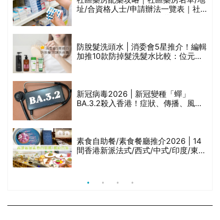
址/合資格人士/申請辦法一覽表｜社
禁
區藥房是甚麼？可以申請藥物資助計
劃？（持續更新）
評
防脫髮洗頭水 | 消委會5星推介！編輯
加推10款防掉髮洗髮水比較：位元
堂、呂、PANTOGAR、純素有機、咖
啡因洗髮水
新冠病毒2026 | 新冠變種「蟬」
BA.3.2殺入香港！症狀、傳播、風險
與預防方法一文睇
腩
素食自助餐/素食餐廳推介2026 | 14
間香港新派法式/西式/中式/印度/東南
亞/港式/Fusion素食齋菜必試:樂園素
食、無肉食、素年(持續更新)