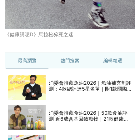
《健康講呢D》馬拉松猝死之迷
最高瀏覽
熱門搜索
編輯精選
消委會推薦魚油2026｜魚油補充劑評
測：4款總評達5星名單｜附1款國際
魚油標準5星認證 針對2毒物測試 均
通過消委會標準
消委會推薦食油2026｜50款食油評
的
測 近6成含基因致癌物｜21款健康煮
甲
食油總評達5星滿分名單(初榨橄欖油/
橄欖油/牛油果油/米糠油/芥花籽油/花
生油等)