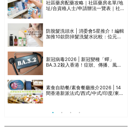
社區藥房配藥攻略｜社區藥房名單/地
址/合資格人士/申請辦法一覽表｜社
禁
區藥房是甚麼？可以申請藥物資助計
劃？（持續更新）
評
防脫髮洗頭水 | 消委會5星推介！編輯
加推10款防掉髮洗髮水比較：位元
堂、呂、PANTOGAR、純素有機、咖
啡因洗髮水
新冠病毒2026 | 新冠變種「蟬」
BA.3.2殺入香港！症狀、傳播、風險
與預防方法一文睇
腩
素食自助餐/素食餐廳推介2026 | 14
間香港新派法式/西式/中式/印度/東南
亞/港式/Fusion素食齋菜必試:樂園素
食、無肉食、素年(持續更新)