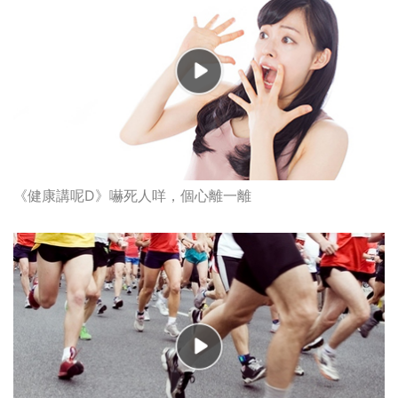
《健康講呢D》嚇死人咩，個心離一離