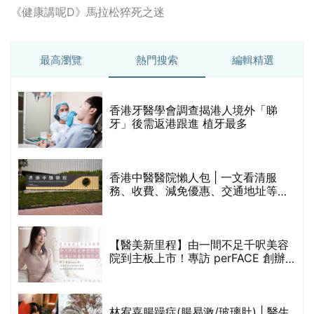
《健康講呢D》馬拉松猝死之迷
最高瀏覽
熱門搜索
編輯精選
破
香港牙醫學會調查揭港人境外「睇
保
牙」後需返港跟進 植牙最多
香港中醫醫院懶人包 | 一文看清服
務、收費、減免優惠、交通地址等
(附預約連結+更多中醫診所資訊)
【醫美新里程】由一間不足千呎美容
院到主板上市！專訪 perFACE 創辦
人符芷晴：逆巿擴張，以人為本構建
醫美版圖
林宥嘉腸躁症(腸易激/玻璃肚) | 醫生