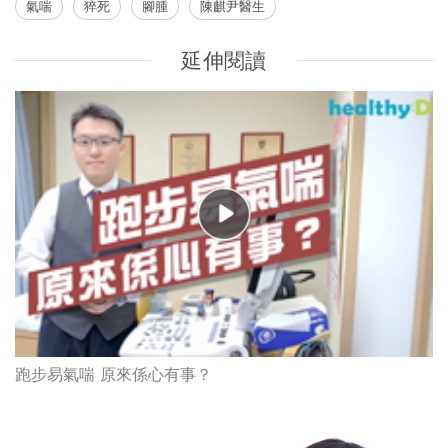
氣喘
猝死
腳腫
陳麒尹醫生
延伸閱讀
跑步易氣喘 原來係心有事？