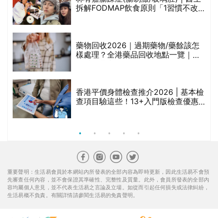
的
拆解FODMAP飲食原則「1習慣不改
甲
變，服藥難根治」
折
藥物回收2026｜過期藥物/藥餘該怎
樣處理？全港藥品回收地點一覽｜屈
臣氏、萬寧、首衛、綠領行動等
香港平價身體檢查推介2026 | 基本檢
查項目驗這些！13+入門版檢查優惠
組合$550起
重要聲明：生活易會員於本網站內所發表的全部內容為即時更新，因此生活易不會預
先審查任何內容，並不會保證其準確性、完整性及質量。此外，會員所發表的全部內
容均屬個人意見，並不代表生活易之言論及立場。如從而引起任何損失或法律糾紛，
生活易概不負責。有關詳情請參閱生活易的免責聲明。