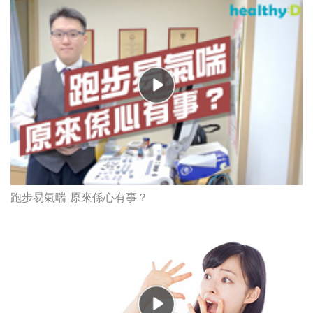
跑步易氣喘 原來係心有事？