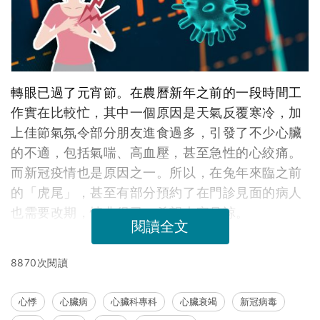
轉眼已過了元宵節。在農曆新年之前的一段時間工
作實在比較忙，其中一個原因是天氣反覆寒冷，加
上佳節氣氛令部分朋友進食過多，引發了不少心臟
的不適，包括氣喘、高血壓，甚至急性的心絞痛。
而新冠疫情也是原因之一。所以，在兔年來臨之前
的「虎尾」，甚至有部分預約了在門診見面的病人
也需要改期，情非得已，希望大家見諒。
閱讀全文
8870次閱讀
心悸
心臟病
心臟科專科
心臟衰竭
新冠病毒