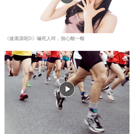
《健康講呢D》嚇死人咩，個心離一離