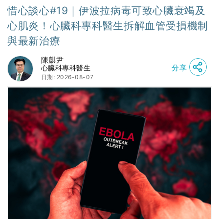
惜心談心#19｜伊波拉病毒可致心臟衰竭及
心肌炎！心臟科專科醫生拆解血管受損機制
與最新治療
陳麒尹
分享
心臟科專科醫生
日期: 2026-08-07