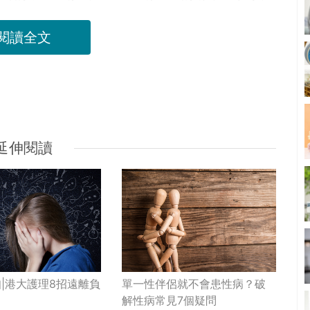
閱讀全文
延伸閱讀
|港大護理8招遠離負
單一性伴侶就不會患性病？破
解性病常見7個疑問