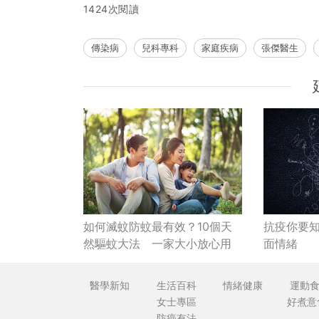
1424次閱讀
傳染病
兒科專科
家庭疾病
張傑醫生
如何滅蚊防蚊最有效？10個天
抗疫你要知
然驅蚊大法 一家大小放心用
面情緒⠀
醫學新知
生活百科
情緒健康
運動
女士專區
好煮意
防癌有法