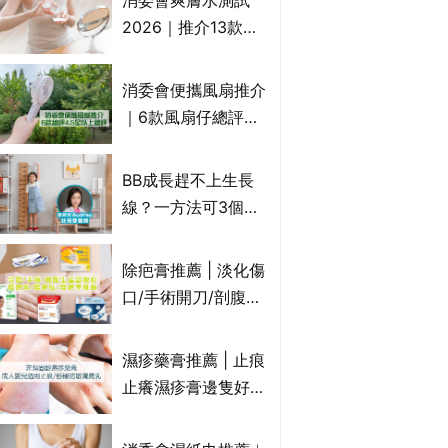
消委會爽膚水測試
癢｜附痔瘡成因及病
2026｜推介13款總
徵
評獲5星：
Cetaphil、The
消委會便攜風扇推介
Ordinary、
｜6款風扇仔總評達
CAUDALIE等｜9款
4.5星名單：無印良
爽膚水檢出致敏香料
品 MUJI、
BB成長趕不上生長
Francfranc、
線？一方法可3個月
BRUNO等
高3cm*？營養師：
懂得把握1歲起「長
除疤膏推薦 | 淡化傷
高黃金期」
口/手術開刀/剖腹生
產疤痕 5款好用除疤
藥膏/除疤筆/除疤貼
濕疹藥膏推薦 | 止痕
比較（消委會教揀選
止癢濕疹膏邊隻好？
貼士+醫生拆解去疤
10款無類固醇濕疹藥
原理）
膏/濕疹膏 嬰兒BB濕