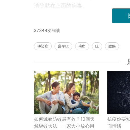
清除黏在上面的病毒。
37344次閱讀
傳染病
扁平疣
毛巾
疣
致癌
如何滅蚊防蚊最有效？10個天
抗疫你要知
然驅蚊大法 一家大小放心用
面情緒⠀