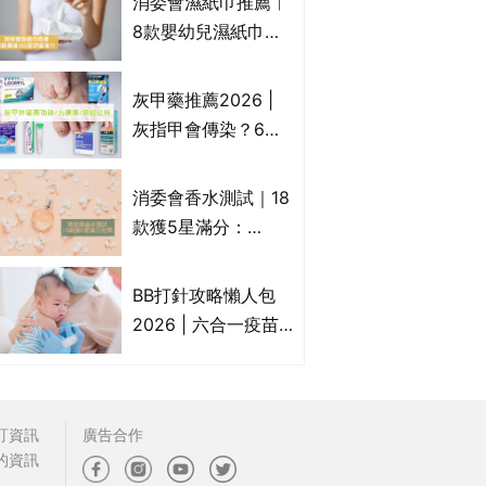
消委會濕紙巾推薦︱
疹皮膚適用！紓緩防
8款嬰幼兒濕紙巾獲
敏潤膚cream推介
滿分5星評級推介：
(附外用類固醇成份
屈臣氏watsons、強
灰甲藥推薦2026 |
一覽)
生Johnson's等｜測
灰指甲會傳染？6款
試揭1款樣本細菌含
治療灰指甲外塗藥
量超標近500倍
膏/抗甲癬油劑的功
消委會香水測試｜18
效/價格比較：羅霉
款獲5星滿分：
樂(樂指利)/恢甲清/
GIORGIO
愛甲妥
ARMANI、Marks &
BB打針攻略懶人包
Spencer、CHANEL
2026 | 六合一疫苗
等｜2款含歐盟禁用
哪裡打？BB打針時間
物質 或干擾內分泌
表/母嬰健康院嬰兒
打針/私家自費接種
訂資訊
廣告合作
嬰幼兒疫苗價錢比
的資訊
較、BB打針後反應處