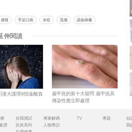
感冒
手足口病
水痘
流感
諾如病毒
延伸閱讀
扁平疣的新十大疑問 扁平疣具
|港大護理8招遠離負
傳染性應立即處理
食療
自我測試
專家解碼
TV
專題
自
食譜
抗炎系列
人物專訪
我
生理健康