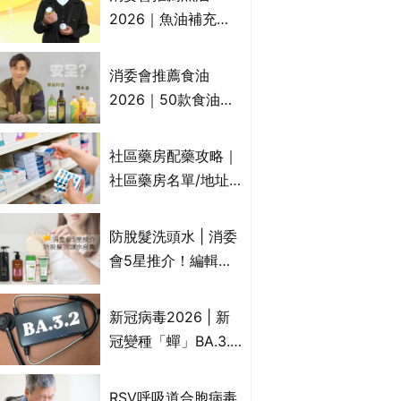
2026｜魚油補充劑
評測：4款總評達5星
名單｜附1款國際魚
消委會推薦食油
油標準5星認證 針對
2026｜50款食油評
2毒物測試 均通過
測 近6成含基因致癌
消委會標準
物｜21款健康煮食油
社區藥房配藥攻略｜
總評達5星滿分名單
社區藥房名單/地址/
(初榨橄欖油/橄欖油/
合資格人士/申請辦
牛油果油/米糠油/芥
法一覽表｜社區藥房
防脫髮洗頭水 | 消委
花籽油/花生油等)
是甚麼？可以申請藥
會5星推介！編輯加
物資助計劃？（持續
推10款防掉髮洗髮水
更新）
比較：位元堂、呂、
新冠病毒2026 | 新
PANTOGAR、純素
冠變種「蟬」BA.3.2
有機、咖啡因洗髮水
殺入香港！症狀、傳
播、風險與預防方法
RSV呼吸道合胞病毒