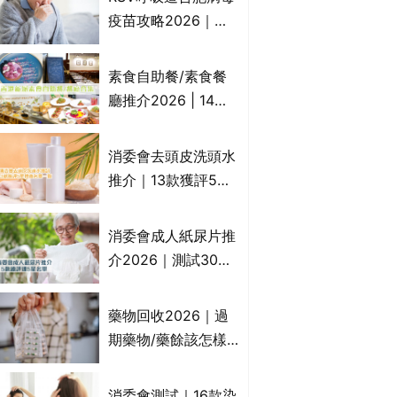
一文睇
疫苗攻略2026｜
RSV針哪裡打？誰是
高危？RSV疫苗價錢
素食自助餐/素食餐
比較、打針後反應處
廳推介2026 | 14間
理/長者醫療券資助
香港新派法式/西式/
中式/印度/東南亞/港
消委會去頭皮洗頭水
式/Fusion素食齋菜
推介｜13款獲評5星
必試:樂園素食、無肉
推薦：施巴、
食、素年(持續更新)
KLORANE、沙宣、
消委會成人紙尿片推
呂、LUX等上榜｜4
介2026｜測試30款
款含歐盟禁用成分吡
紙尿片、紙尿褲、尿
硫鎓鋅！
滲墊防漏表現/回滲/
藥物回收2026｜過
化學物質檢測等｜5
期藥物/藥餘該怎樣
款總評達5星名單
處理？全港藥品回收
地點一覽｜屈臣氏、
消委會測試｜16款染