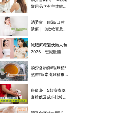
萬寧、首衛、綠領行
髮用品含有害致敏物
動等
9款獲5星滿分推
介!50惠、Return回
消委會．痱滋/口腔
本、Furnte、Rerise
潰瘍｜10款軟膏及啫
喱凝膠邊款好？哪款
屬處方藥物？有哪些
減肥療程避伏懶人包
受關注成分？｜必知
2026｜想減肚腩但
3大選購留意事項
怕中伏？ALYSSA
VS不良黑店5大手法
消委會滴雞精/雞精/
對比｜SLIMTONE減
熬雞精/素滴雞精推
肥療程效果如何？
薦｜比較15款雞精 1
款含致癌物 9款總評
痔瘡膏｜5款痔瘡藥
達5星滿分名單 屈臣
膏推薦及成份比較
氏、老協珍、余仁
+痔瘡口服藥推薦！
生、樂道有上榜！
有效紓緩痔瘡疼痛痕