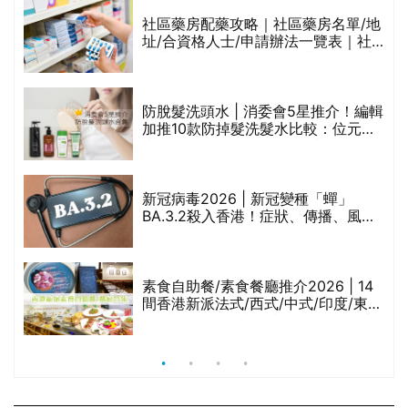
生油等)
社區藥房配藥攻略｜社區藥房名單/地
址/合資格人士/申請辦法一覽表｜社
禁
區藥房是甚麼？可以申請藥物資助計
劃？（持續更新）
評
防脫髮洗頭水 | 消委會5星推介！編輯
加推10款防掉髮洗髮水比較：位元
堂、呂、PANTOGAR、純素有機、咖
啡因洗髮水
新冠病毒2026 | 新冠變種「蟬」
BA.3.2殺入香港！症狀、傳播、風險
與預防方法一文睇
腩
素食自助餐/素食餐廳推介2026 | 14
間香港新派法式/西式/中式/印度/東南
亞/港式/Fusion素食齋菜必試:樂園素
食、無肉食、素年(持續更新)