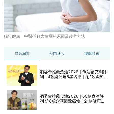
腸胃健康｜中醫拆解大便爛的原因及改善方法
最高瀏覽
熱門搜索
編輯精選
消委會推薦魚油2026｜魚油補充劑評
測：4款總評達5星名單｜附1款國際
魚油標準5星認證 針對2毒物測試 均
通過消委會標準
消委會推薦食油2026｜50款食油評
的
測 近6成含基因致癌物｜21款健康煮
甲
食油總評達5星滿分名單(初榨橄欖油/
橄欖油/牛油果油/米糠油/芥花籽油/花