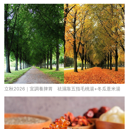
立秋2026｜宜調養脾胃 祛濕靠五指毛桃湯+冬瓜薏米湯