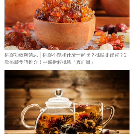
桃膠功效與禁忌 | 桃膠不能和什麼一起吃？桃膠哪裡買？2
款桃膠食譜推介！中醫拆解桃膠「真面目」