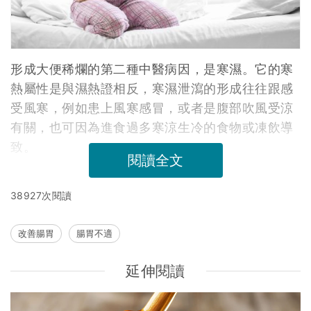
形成大便稀爛的第二種中醫病因，是寒濕。它的寒
熱屬性是與濕熱證相反，寒濕泄瀉的形成往往跟感
受風寒，例如患上風寒感冒，或者是腹部吹風受涼
有關，也可因為進食過多寒涼生冷的食物或凍飲導
致。
閱讀全文
38927次閱讀
改善腸胃
腸胃不適
延伸閱讀