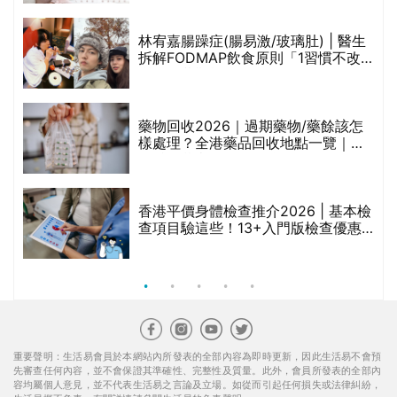
醫美版圖
林宥嘉腸躁症(腸易激/玻璃肚) | 醫生
的
拆解FODMAP飲食原則「1習慣不改
甲
變，服藥難根治」
折
藥物回收2026｜過期藥物/藥餘該怎
樣處理？全港藥品回收地點一覽｜屈
臣氏、萬寧、首衛、綠領行動等
香港平價身體檢查推介2026 | 基本檢
查項目驗這些！13+入門版檢查優惠
組合$550起
重要聲明：生活易會員於本網站內所發表的全部內容為即時更新，因此生活易不會預
先審查任何內容，並不會保證其準確性、完整性及質量。此外，會員所發表的全部內
容均屬個人意見，並不代表生活易之言論及立場。如從而引起任何損失或法律糾紛，