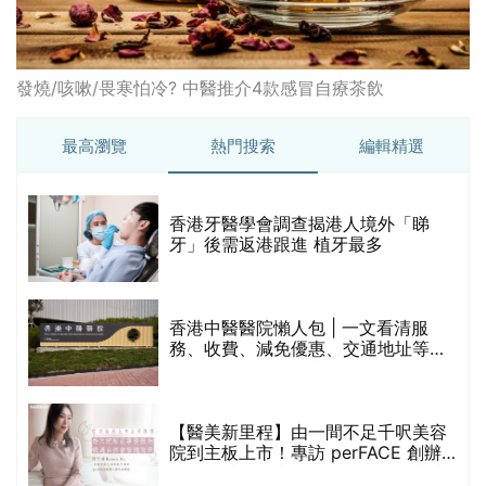
發燒/咳嗽/畏寒怕冷? 中醫推介4款感冒自療茶飲
最高瀏覽
熱門搜索
編輯精選
破
香港牙醫學會調查揭港人境外「睇
保
牙」後需返港跟進 植牙最多
香港中醫醫院懶人包 | 一文看清服
務、收費、減免優惠、交通地址等
(附預約連結+更多中醫診所資訊)
【醫美新里程】由一間不足千呎美容
院到主板上市！專訪 perFACE 創辦
人符芷晴：逆巿擴張，以人為本構建