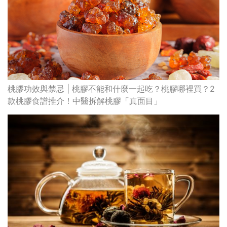
桃膠功效與禁忌 | 桃膠不能和什麼一起吃？桃膠哪裡買？2
款桃膠食譜推介！中醫拆解桃膠「真面目」