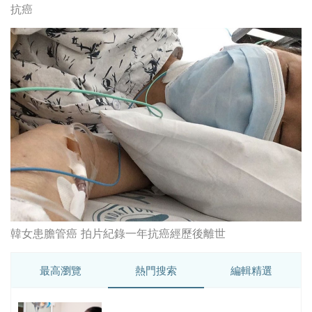
韓女患膽管癌 拍片紀錄一年抗癌經歷後離世
最高瀏覽
熱門搜索
編輯精選
破
香港牙醫學會調查揭港人境外「睇
保
牙」後需返港跟進 植牙最多
香港中醫醫院懶人包 | 一文看清服
務、收費、減免優惠、交通地址等
(附預約連結+更多中醫診所資訊)
【醫美新里程】由一間不足千呎美容
院到主板上市！專訪 perFACE 創辦
人符芷晴：逆巿擴張，以人為本構建
醫美版圖