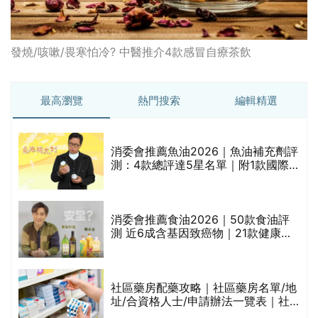
發燒/咳嗽/畏寒怕冷? 中醫推介4款感冒自療茶飲
最高瀏覽
熱門搜索
編輯精選
消委會推薦魚油2026｜魚油補充劑評
測：4款總評達5星名單｜附1款國際
魚油標準5星認證 針對2毒物測試 均
通過消委會標準
評
消委會推薦食油2026｜50款食油評
測 近6成含基因致癌物｜21款健康煮
食油總評達5星滿分名單(初榨橄欖油/
橄欖油/牛油果油/米糠油/芥花籽油/花
生油等)
社區藥房配藥攻略｜社區藥房名單/地
址/合資格人士/申請辦法一覽表｜社
禁
區藥房是甚麼？可以申請藥物資助計