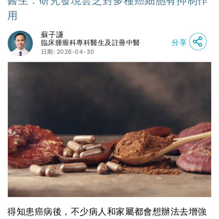
醫生：研究發現雲芝對多種癌細胞有抑制作
用
蘇子謙
分享
臨床腫瘤科專科醫生及註冊中醫
日期: 2026-04-30
得知患癌病後，不少病人和家屬都會想辦法去增強