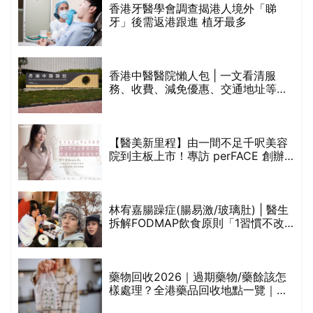
林宥嘉腸躁症(腸易激/玻璃肚) | 醫生
的
拆解FODMAP飲食原則「1習慣不改
甲
變，服藥難根治」
折
藥物回收2026｜過期藥物/藥餘該怎
樣處理？全港藥品回收地點一覽｜屈
臣氏、萬寧、首衛、綠領行動等
香港平價身體檢查推介2026 | 基本檢
查項目驗這些！13+入門版檢查優惠
組合$550起
重要聲明：生活易會員於本網站內所發表的全部內容為即時更新，因此生活易不會預
先審查任何內容，並不會保證其準確性、完整性及質量。此外，會員所發表的全部內
容均屬個人意見，並不代表生活易之言論及立場。如從而引起任何損失或法律糾紛，
生活易概不負責。有關詳情請參閱生活易的免責聲明。