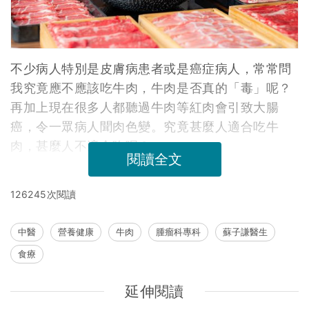
不少病人特別是皮膚病患者或是癌症病人，常常問
我究竟應不應該吃牛肉，牛肉是否真的「毒」呢？
再加上現在很多人都聽過牛肉等紅肉會引致大腸
癌，令一眾病人聞肉色變。究竟甚麼人適合吃牛
肉，甚麼人不適合吃呢？
閱讀全文
126245次閱讀
中醫
營養健康
牛肉
腫瘤科專科
蘇子謙醫生
食療
延伸閱讀