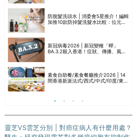
劃？（持續更新）
防脫髮洗頭水 | 消委會5星推介！編輯
的
加推10款防掉髮洗髮水比較：位元
甲
堂、呂、PANTOGAR、純素有機、咖
啡因洗髮水
巾
新冠病毒2026 | 新冠變種「蟬」
BA.3.2殺入香港！症狀、傳播、風險
與預防方法一文睇
等
素食自助餐/素食餐廳推介2026 | 14
間香港新派法式/西式/中式/印度/東南
亞/港式/Fusion素食齋菜必試:樂園素
食、無肉食、素年(持續更新)
靈芝VS雲芝分別 | 對癌症病人有什麼用處？