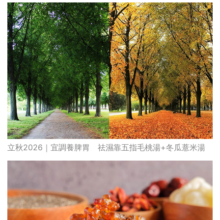
立秋2026｜宜調養脾胃 祛濕靠五指毛桃湯+冬瓜薏米湯