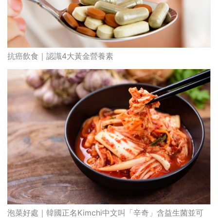
泡菜好處｜韓國正名Kimchi中文叫「辛奇」含益生菌並可
抗癌