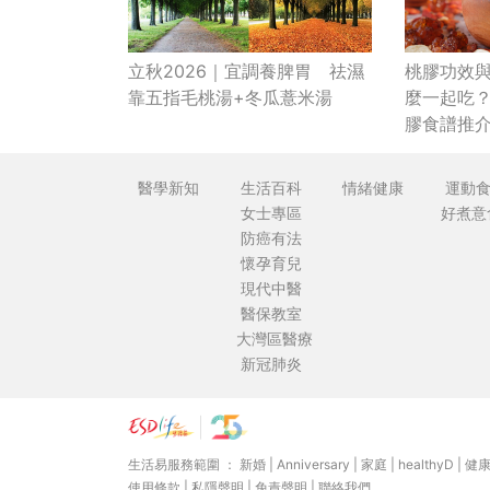
立秋2026｜宜調養脾胃 祛濕
桃膠功效與
靠五指毛桃湯+冬瓜薏米湯
麼一起吃
膠食譜推
「真面目
醫學新知
生活百科
情緒健康
運動
女士專區
好煮意
防癌有法
懷孕育兒
現代中醫
醫保教室
大灣區醫療
新冠肺炎
生活易服務範圍 ：
新婚
|
Anniversary
|
家庭
|
healthyD
|
健
使用條款
|
私隱聲明
|
免責聲明
|
聯絡我們