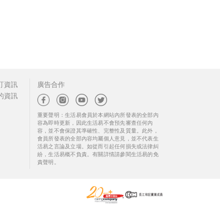
訂資訊
廣告合作
的資訊
重要聲明：生活易會員於本網站內所發表的全部內
容為即時更新，因此生活易不會預先審查任何內
容，並不會保證其準確性、完整性及質量。此外，
會員所發表的全部內容均屬個人意見，並不代表生
活易之言論及立場。如從而引起任何損失或法律糾
紛，生活易概不負責。有關詳情請參閱生活易的免
責聲明。