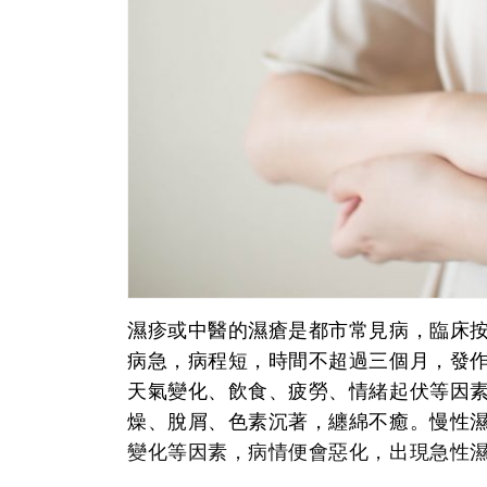
濕疹或中醫的濕瘡是都市常見病，臨床
病急，病程短，時間不超過三個月，發
天氣變化、飲食、疲勞、情緒起伏等因
燥、脫屑、色素沉著，纏綿不癒。慢性
變化等因素，病情便會惡化，出現急性