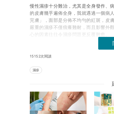
慢性濕疹十分難治，尤其是全身發作、
的皮膚幾乎遍佈全身，我就遇過一個病
完膚」，面部是分佈不均勻的紅斑，皮
嚴重的濕疹不僅痕癢難耐，而且影響外
心的因素往往令濕疹問題更反覆難癒。
15152次閱讀
濕疹