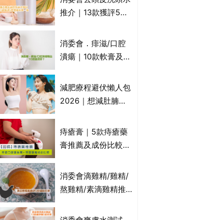
萬寧、首衛、綠領行
推介｜13款獲評5星
動等
推薦：施巴、
KLORANE、沙宣、
消委會．痱滋/口腔
呂、LUX等上榜｜4
潰瘍｜10款軟膏及啫
款含歐盟禁用成分吡
喱凝膠邊款好？哪款
硫鎓鋅！
屬處方藥物？有哪些
減肥療程避伏懶人包
受關注成分？｜必知
2026｜想減肚腩但
3大選購留意事項
怕中伏？ALYSSA
VS不良黑店5大手法
痔瘡膏｜5款痔瘡藥
對比｜SLIMTONE減
膏推薦及成份比較
肥療程效果如何？
+痔瘡口服藥推薦！
有效紓緩痔瘡疼痛痕
消委會滴雞精/雞精/
癢｜附痔瘡成因及病
熬雞精/素滴雞精推
徵
薦｜比較15款雞精 1
款含致癌物 9款總評