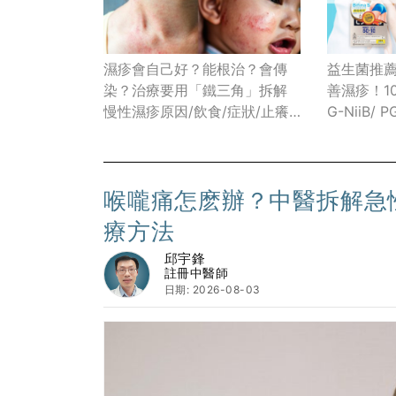
濕疹會自己好？能根治？會傳
益生菌推
染？治療要用「鐵三角」拆解
善濕疹！10
慢性濕疹原因/飲食/症狀/止癢
G-NiiB/ P
方法(附濕疹照片)
Space/ 
菌名單、
益生菌食物
喉嚨痛怎麽辦？中醫拆解急
療方法
邱宇鋒
註冊中醫師
日期: 2026-08-03