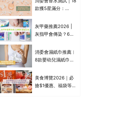
消委會香水測試｜18
Francfranc、
款獲5星滿分：
BRUNO等
GIORGIO
ARMANI、Marks &
灰甲藥推薦2026 |
Spencer、CHANEL
灰指甲會傳染？6款
等｜2款含歐盟禁用
治療灰指甲外塗藥
物質 或干擾內分泌
膏/抗甲癬油劑的功
消委會濕紙巾推薦︱
效/價格比較：羅霉
8款嬰幼兒濕紙巾獲
樂(樂指利)/恢甲清/
滿分5星評級推介：
愛甲妥
屈臣氏watsons、強
美食博覽2026｜必
生Johnson's等｜測
搶$1優惠、福袋等精
試揭1款樣本細菌含
選飲食優惠合集｜附
量超標近500倍
日期、官網及門票詳
情｜持續更新