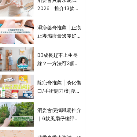
消委會爽膚水測試
達5星滿分名單 屈臣
2026｜推介13款總
氏、老協珍、余仁
評獲5星：
生、樂道有上榜！
Cetaphil、The
濕疹藥膏推薦 | 止痕
Ordinary、
止癢濕疹膏邊隻好？
CAUDALIE等｜9款
10款無類固醇濕疹藥
爽膚水檢出致敏香料
膏/濕疹膏 嬰兒BB濕
BB成長趕不上生長
疹皮膚適用！紓緩防
線？一方法可3個月
敏潤膚cream推介
高3cm*？營養師：
(附外用類固醇成份
懂得把握1歲起「長
除疤膏推薦 | 淡化傷
一覽)
高黃金期」
口/手術開刀/剖腹生
產疤痕 5款好用除疤
藥膏/除疤筆/除疤貼
消委會便攜風扇推介
比較（消委會教揀選
｜6款風扇仔總評達
貼士+醫生拆解去疤
4.5星名單：無印良
原理）
品 MUJI、