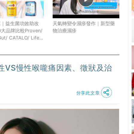
薦｜益生菌功效助改
天氣轉變令濕疹發作｜新型藥
大品牌比較Proven/
物治療濕疹
Gut/ CATALO/ Life
Bifina S(附消委會益生
益生元功效及好處、
建議)
性VS慢性喉嚨痛因素、徵狀及治
分享此文章