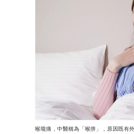
喉嚨痛，中醫稱為「喉痹」，原因既有