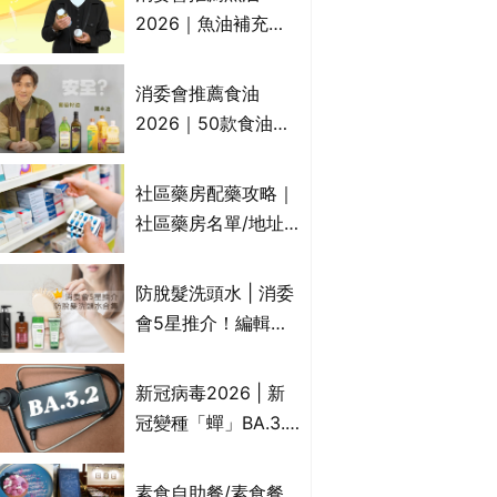
2026｜魚油補充劑
評測：4款總評達5星
名單｜附1款國際魚
消委會推薦食油
油標準5星認證 針對
2026｜50款食油評
2毒物測試 均通過
測 近6成含基因致癌
消委會標準
物｜21款健康煮食油
社區藥房配藥攻略｜
總評達5星滿分名單
社區藥房名單/地址/
(初榨橄欖油/橄欖油/
合資格人士/申請辦
牛油果油/米糠油/芥
法一覽表｜社區藥房
防脫髮洗頭水 | 消委
花籽油/花生油等)
是甚麼？可以申請藥
會5星推介！編輯加
物資助計劃？（持續
推10款防掉髮洗髮水
更新）
比較：位元堂、呂、
新冠病毒2026 | 新
PANTOGAR、純素
冠變種「蟬」BA.3.2
有機、咖啡因洗髮水
殺入香港！症狀、傳
播、風險與預防方法
素食自助餐/素食餐