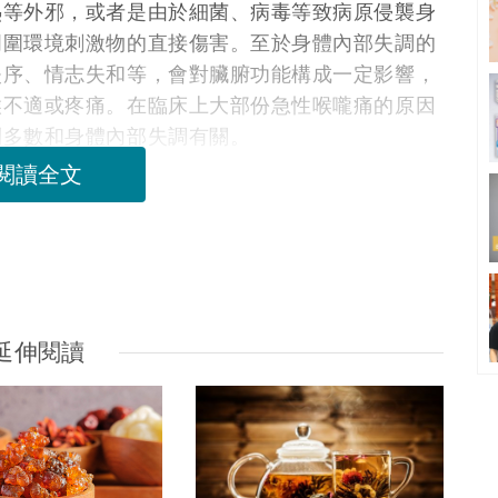
熱等外邪，或者是由於細菌、病毒等致病原侵襲身
周圍環境刺激物的直接傷害。至於身體內部失調的
失序、情志失和等，會對臟腑功能構成一定影響，
喉不適或疼痛。在臨床上大部份急性喉嚨痛的原因
則多數和身體內部失調有關。
閱讀全文
延伸閱讀