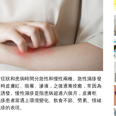
按症狀和患病時間分急性和慢性兩種。急性濕疹發
作時皮膚紅、痕癢、滲液，之後逐漸痊癒，常因為
素誘發。慢性濕疹是指患病超過六個月，皮膚乾
濕疹患者當遇上環境變化、飲食不節、勞累、情緒
濕疹的表現。