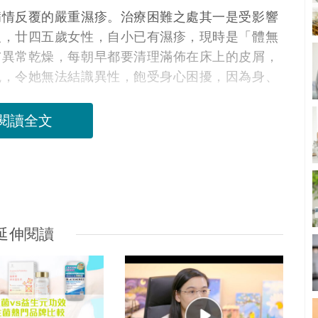
病情反覆的嚴重濕疹。治療困難之處其一是受影響
人，廿四五歲女性，自小已有濕疹，現時是「體無
膚異常乾燥，每朝早都要清理滿佈在床上的皮屑，
觀，令她無法結識異性，飽受身心困擾，因為身、
閱讀全文
延伸閱讀