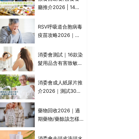
一文睇
廳推介2026 | 14間
香港新派法式/西式/
中式/印度/東南亞/港
RSV呼吸道合胞病毒
式/Fusion素食齋菜
疫苗攻略2026｜
必試:樂園素食、無肉
RSV針哪裡打？誰是
食、素年(持續更新)
高危？RSV疫苗價錢
消委會測試｜16款染
比較、打針後反應處
髮用品含有害致敏物
理/長者醫療券資助
9款獲5星滿分推
介!50惠、Return回
消委會成人紙尿片推
本、Furnte、Rerise
介2026｜測試30款
紙尿片、紙尿褲、尿
滲墊防漏表現/回滲/
藥物回收2026｜過
化學物質檢測等｜5
期藥物/藥餘該怎樣
款總評達5星名單
處理？全港藥品回收
地點一覽｜屈臣氏、
消委會去頭皮洗頭水