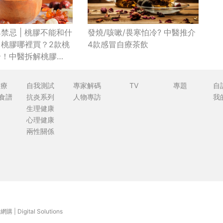
發燒/咳嗽/畏寒怕冷? 中醫推介
禁忌 | 桃膠不能和什
4款感冒自療茶飲
？桃膠哪裡買？2款桃
介！中醫拆解桃膠
」
食療
自我測試
專家解碼
TV
專題
自
食譜
抗炎系列
人物專訪
我
生理健康
心理健康
兩性關係
康網購
|
Digital Solutions