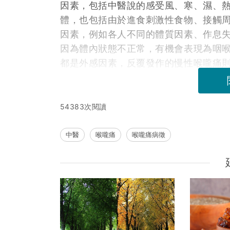
因素，包括中醫說的感受風、寒、濕、
體，也包括由於進食刺激性食物、接觸
因素，例如各人不同的體質因素、作息
因為體內狀態不正常，有機會表現為咽
都是外感因素，反覆發作的慢性喉嚨痛
54383次閱讀
中醫
喉嚨痛
喉嚨痛病徵