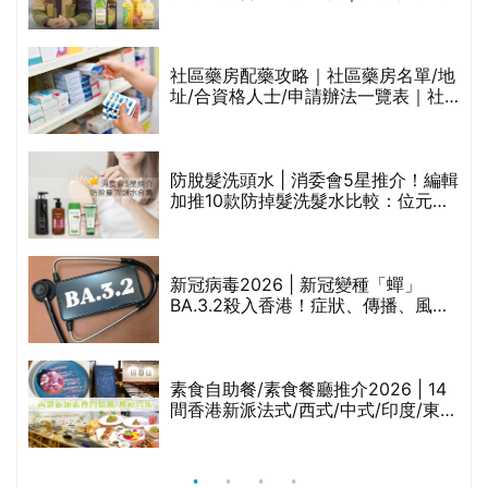
甲
食油總評達5星滿分名單(初榨橄欖油/
橄欖油/牛油果油/米糠油/芥花籽油/花
生油等)
社區藥房配藥攻略｜社區藥房名單/地
址/合資格人士/申請辦法一覽表｜社
禁
區藥房是甚麼？可以申請藥物資助計
劃？（持續更新）
評
防脫髮洗頭水 | 消委會5星推介！編輯
加推10款防掉髮洗髮水比較：位元
堂、呂、PANTOGAR、純素有機、咖
啡因洗髮水
新冠病毒2026 | 新冠變種「蟬」
BA.3.2殺入香港！症狀、傳播、風險
與預防方法一文睇
腩
素食自助餐/素食餐廳推介2026 | 14
間香港新派法式/西式/中式/印度/東南
亞/港式/Fusion素食齋菜必試:樂園素
食、無肉食、素年(持續更新)