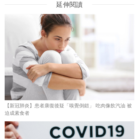
延伸閱讀
【新冠肺炎】患者康復後疑「嗅覺倒錯」 吃肉像飲汽油 被
迫成素食者