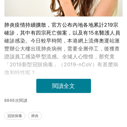
肺炎疫情持續擴散，官方公布內地各地累計219宗
確診，其中有四宗死亡個案，以及有15名醫護人員
確診感染。今日較早時間，本港網上流傳奧運站滙
豐辦公大樓出現肺炎病例，需要全層停工，後獲查
證該員工感染甲型流感。全城人心惶惶，那究竟
「2019新型冠狀病毒」（2019-nCoV）有甚麼病
徵和特性呢？
閱讀全文
8866次閱讀
冠狀病毒
肺炎