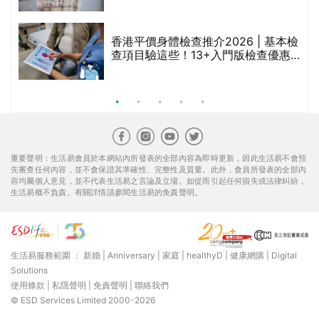
香港平價身體檢查推介2026 | 基本檢
查項目驗這些！13+入門版檢查優惠
組合$550起
重要聲明：生活易會員於本網站內所發表的全部內容為即時更新，因此生活易不會預
先審查任何內容，並不會保證其準確性、完整性及質量。此外，會員所發表的全部內
容均屬個人意見，並不代表生活易之言論及立場。如從而引起任何損失或法律糾紛，
生活易概不負責。有關詳情請參閱生活易的免責聲明。
生活易服務範圍 ：
新婚
|
Anniversary
|
家庭
|
healthyD
|
健康網購
|
Digital
Solutions
使用條款
|
私隱聲明
|
免責聲明
|
聯絡我們
© ESD Services Limited 2000-2026