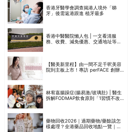
破
香港牙醫學會調查揭港人境外「睇
保
牙」後需返港跟進 植牙最多
香港中醫醫院懶人包 | 一文看清服
務、收費、減免優惠、交通地址等
(附預約連結+更多中醫診所資訊)
【醫美新里程】由一間不足千呎美容
院到主板上市！專訪 perFACE 創辦
人符芷晴：逆巿擴張，以人為本構建
醫美版圖
林宥嘉腸躁症(腸易激/玻璃肚) | 醫生
的
拆解FODMAP飲食原則「1習慣不改
甲
變，服藥難根治」
折
藥物回收2026｜過期藥物/藥餘該怎
樣處理？全港藥品回收地點一覽｜屈
臣氏、萬寧、首衛、綠領行動等