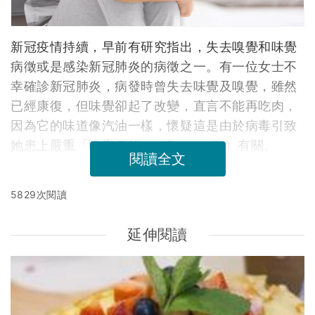
新冠疫情持續，早前有研究指出，失去嗅覺和味覺
病徵或是感染新冠肺炎的病徵之一。有一位女士不
幸確診新冠肺炎，病發時曾失去味覺及嗅覺，雖然
已經康復，但味覺卻起了改變，直言不能再吃肉，
因為它的味道像汽油一樣，懷疑這是由於病毒引致
她患上嚴重「嗅覺倒錯」（Parosmia）有關。
閱讀全文
5829次閱讀
延伸閱讀