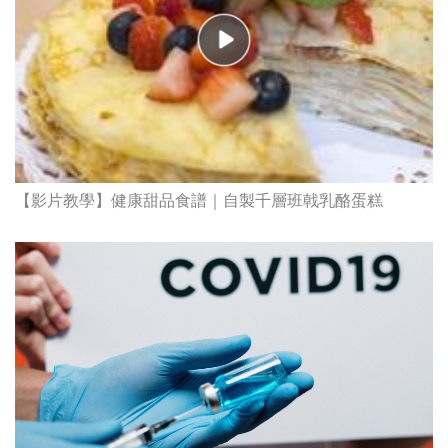
【影片教學】健康甜品食譜｜自製千層班戟乳酪蛋糕