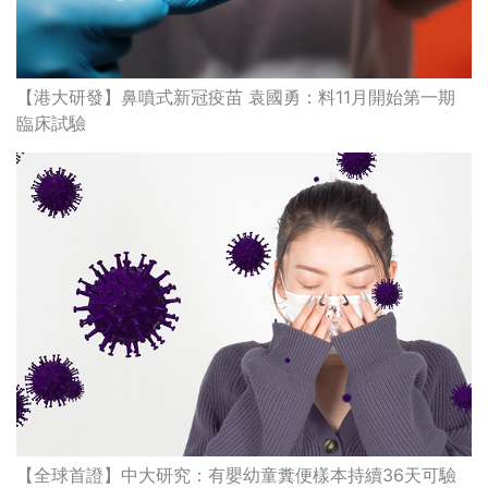
【港大研發】鼻噴式新冠疫苗 袁國勇：料11月開始第一期
臨床試驗
【全球首證】中大研究：有嬰幼童糞便樣本持續36天可驗