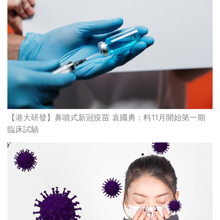
【港大研發】鼻噴式新冠疫苗 袁國勇：料11月開始第一期
臨床試驗