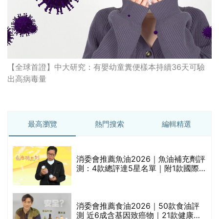
【全球首證】中大研究：有嬰幼童糞便樣本持續36天可驗
出高病毒量
最高瀏覽
熱門搜索
編輯精選
消委會推薦魚油2026｜魚油補充劑評
測：4款總評達5星名單｜附1款國際
魚油標準5星認證 針對2毒物測試 均
通過消委會標準
消委會推薦食油2026｜50款食油評
的
測 近6成含基因致癌物｜21款健康煮