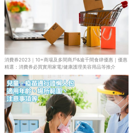
消費券2023｜10+商場及多間商戶&逾千間食肆優惠｜優惠
精選：消費券必買實用家電/健康護理美容用品等推介