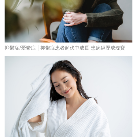
抑鬱症/憂鬱症 | 抑鬱症患者起伏中成長 患病經歷成瑰寶