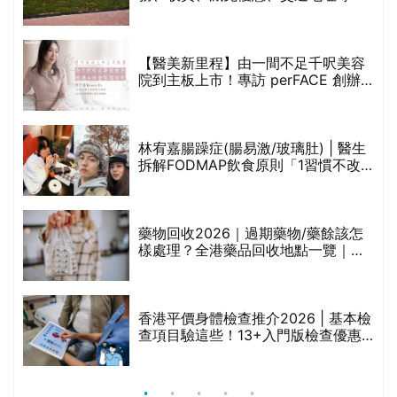
樣處理？全港藥品回收地點一覽｜屈
臣氏、萬寧、首衛、綠領行動等
香港平價身體檢查推介2026 | 基本檢
查項目驗這些！13+入門版檢查優惠
組合$550起
重要聲明：生活易會員於本網站內所發表的全部內容為即時更新，因此生活易不會預
先審查任何內容，並不會保證其準確性、完整性及質量。此外，會員所發表的全部內
容均屬個人意見，並不代表生活易之言論及立場。如從而引起任何損失或法律糾紛，
生活易概不負責。有關詳情請參閱生活易的免責聲明。
生活易服務範圍 ：
新婚
|
Anniversary
|
家庭
|
healthyD
|
健康網購
|
Digital
Solutions
使用條款
|
私隱聲明
|
免責聲明
|
聯絡我們