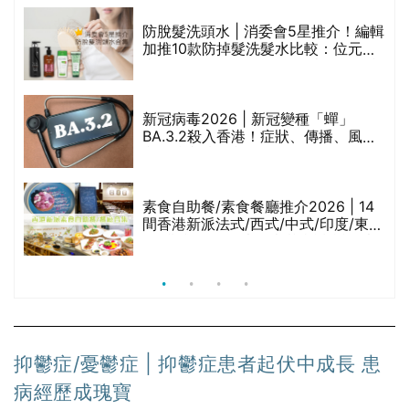
評
防脫髮洗頭水 | 消委會5星推介！編輯
加推10款防掉髮洗髮水比較：位元
堂、呂、PANTOGAR、純素有機、咖
啡因洗髮水
新冠病毒2026 | 新冠變種「蟬」
BA.3.2殺入香港！症狀、傳播、風險
與預防方法一文睇
腩
素食自助餐/素食餐廳推介2026 | 14
間香港新派法式/西式/中式/印度/東南
亞/港式/Fusion素食齋菜必試:樂園素
食、無肉食、素年(持續更新)
抑鬱症/憂鬱症 | 抑鬱症患者起伏中成長 患
病經歷成瑰寶