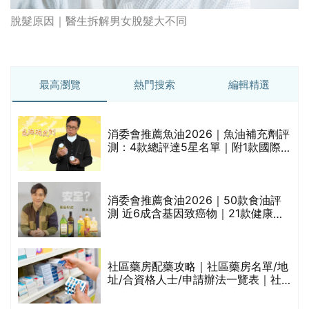
脫髮原因｜醫生拆解男女脫髮大不同
最高瀏覽
熱門搜索
編輯精選
消委會推薦魚油2026｜魚油補充劑評
測：4款總評達5星名單｜附1款國際
魚油標準5星認證 針對2毒物測試 均
通過消委會標準
消委會推薦食油2026｜50款食油評
的
測 近6成含基因致癌物｜21款健康煮
甲
食油總評達5星滿分名單(初榨橄欖油/
橄欖油/牛油果油/米糠油/芥花籽油/花
生油等)
社區藥房配藥攻略｜社區藥房名單/地
址/合資格人士/申請辦法一覽表｜社
禁
區藥房是甚麼？可以申請藥物資助計
劃？（持續更新）