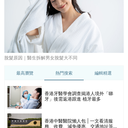
破
香港牙醫學會調查揭港人境外「睇
保
牙」後需返港跟進 植牙最多
香港中醫醫院懶人包 | 一文看清服
務、收費、減免優惠、交通地址等
(附預約連結+更多中醫診所資訊)
【醫美新里程】由一間不足千呎美容
院到主板上市！專訪 perFACE 創辦
人符芷晴：逆巿擴張，以人為本構建
醫美版圖
林宥嘉腸躁症(腸易激/玻璃肚) | 醫生
的
拆解FODMAP飲食原則「1習慣不改
甲
變，服藥難根治」
折
藥物回收2026｜過期藥物/藥餘該怎