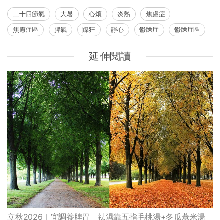
二十四節氣
大暑
心煩
炎熱
焦慮症
焦慮症區
脾氣
躁狂
靜心
鬱躁症
鬱躁症區
延伸閱讀
立秋2026｜宜調養脾胃 祛濕靠五指毛桃湯+冬瓜薏米湯