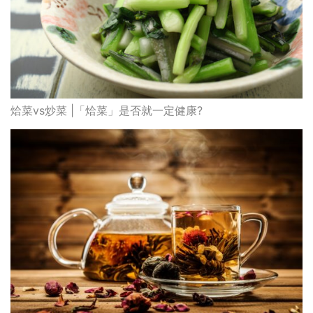
烚菜vs炒菜 |「烚菜」是否就一定健康?