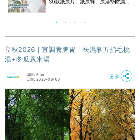
30款紙尿片、紙尿褲、尿滲墊防漏表
現/回滲/化學物質檢測等｜5款總評達
5星名單
立秋2026｜宜調養脾胃 祛濕靠五指毛桃
湯+冬瓜薏米湯
編輯: Fion
分享
日期: 2026-08-06