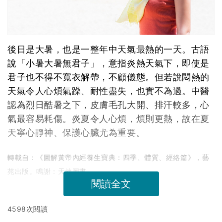
後日是大暑，也是一整年中天氣最熱的一天。古語
說「小暑大暑無君子」，意指炎熱天氣下，即使是
君子也不得不寬衣解帶，不顧儀態。但若說悶熱的
天氣令人心煩氣躁、耐性盡失，也實不為過。中醫
認為烈日酷暑之下，皮膚毛孔大開、排汗較多，心
氣最容易耗傷。炎夏令人心煩，煩則更熱，故在夏
天寧心靜神、保護心臟尤為重要。
轉載自：《圖解黃帝內經養生寶典：四季、體質、經絡篇》，藝
苑出版。鳴謝：天地圖書
閱讀全文
4598次閱讀