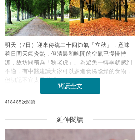
明天（7日）迎來傳統二十四節氣「立秋」，意味
着日間天氣炎熱，但清晨和晚間的空氣已慢慢轉
涼，故坊間稱為「秋老虎」。為避免一轉季就感到
不適，有中醫建議大家可以多進食滋陰燥的食物，
但切記不宜太早滋補。
閱讀全文
418485次閱讀
延伸閱讀