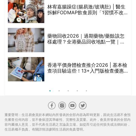
林宥嘉腸躁症(腸易激/玻璃肚) | 醫生
的
拆解FODMAP飲食原則「1習慣不改
甲
變，服藥難根治」
折
藥物回收2026｜過期藥物/藥餘該怎
樣處理？全港藥品回收地點一覽｜屈
臣氏、萬寧、首衛、綠領行動等
香港平價身體檢查推介2026 | 基本檢
查項目驗這些！13+入門版檢查優惠
組合$550起
重要聲明：生活易會員於本網站內所發表的全部內容為即時更新，因此生活易不會預
先審查任何內容，並不會保證其準確性、完整性及質量。此外，會員所發表的全部內
容均屬個人意見，並不代表生活易之言論及立場。如從而引起任何損失或法律糾紛，
生活易概不負責。有關詳情請參閱生活易的免責聲明。