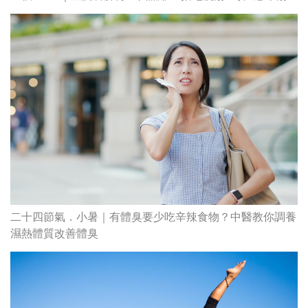
二十四節氣．小暑｜有體臭要少吃辛辣食物？中醫教你調養
濕熱體質改善體臭