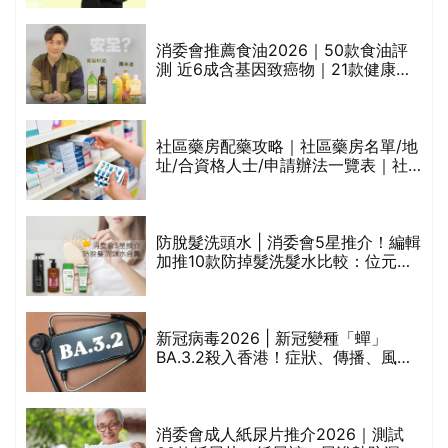
通過消委會標準
消委會推薦食油2026｜50款食油評
測 近6成含基因致癌物｜21款健康煮
禁
食油總評達5星滿分名單(初榨橄欖油/
橄欖油/牛油果油/米糠油/芥花籽油/花
生油等)
社區藥房配藥攻略｜社區藥房名單/地
址/合資格人士/申請辦法一覽表｜社
區藥房是甚麼？可以申請藥物資助計
劃？（持續更新）
腩
防脫髮洗頭水 | 消委會5星推介！編輯
加推10款防掉髮洗髮水比較：位元
堂、呂、PANTOGAR、純素有機、咖
啡因洗髮水
｜
新冠病毒2026 | 新冠變種「蟬」
BA.3.2殺入香港！症狀、傳播、風險
療
與預防方法一文睇
消委會成人紙尿片推介2026｜測試