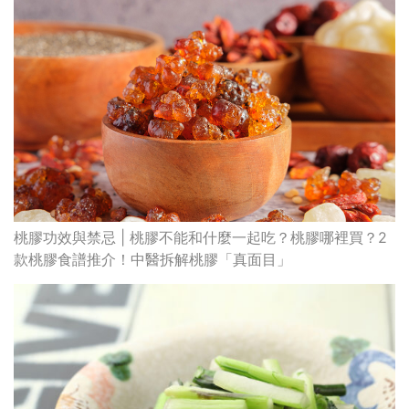
桃膠功效與禁忌 | 桃膠不能和什麼一起吃？桃膠哪裡買？2
款桃膠食譜推介！中醫拆解桃膠「真面目」