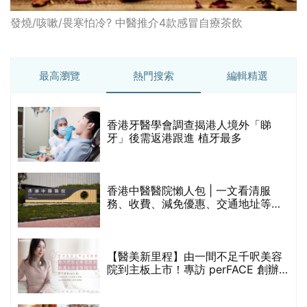
發燒/咳嗽/畏寒怕冷? 中醫推介4款感冒自療茶飲
最高瀏覽
熱門搜索
編輯精選
破
香港牙醫學會調查揭港人境外「睇
保
牙」後需返港跟進 植牙最多
香港中醫醫院懶人包 | 一文看清服
務、收費、減免優惠、交通地址等
(附預約連結+更多中醫診所資訊)
【醫美新里程】由一間不足千呎美容
院到主板上市！專訪 perFACE 創辦
人符芷晴：逆巿擴張，以人為本構建
醫美版圖