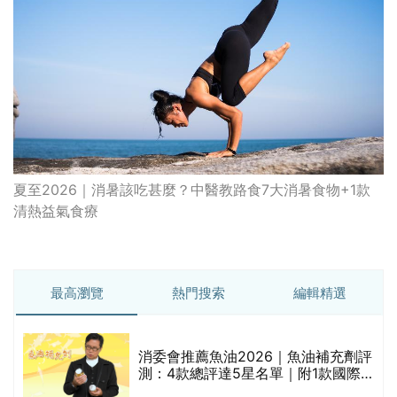
夏至2026｜消暑該吃甚麼？中醫教路食7大消暑食物+1款
清熱益氣食療
最高瀏覽
熱門搜索
編輯精選
消委會推薦魚油2026｜魚油補充劑評
的
測：4款總評達5星名單｜附1款國際
甲
魚油標準5星認證 針對2毒物測試 均