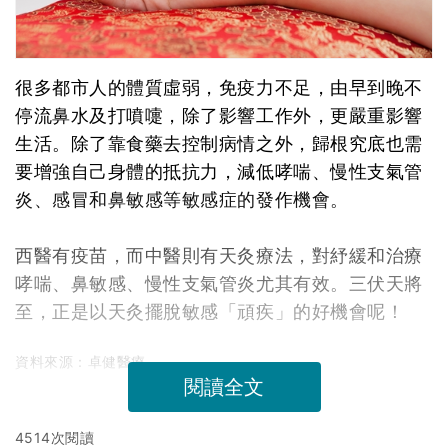
很多都市人的體質虛弱，免疫力不足，由早到晚不
停流鼻水及打噴嚏，除了影響工作外，更嚴重影響
生活。除了靠食藥去控制病情之外，歸根究底也需
要增強自己身體的抵抗力，減低哮喘、慢性支氣管
炎、感冒和鼻敏感等敏感症的發作機會。
西醫有疫苗，而中醫則有天灸療法，對紓緩和治療
哮喘、鼻敏感、慢性支氣管炎尤其有效。三伏天將
至，正是以天灸擺脫敏感「頑疾」的好機會呢！
資料來源：卓健醫療
閱讀全文
4514次閱讀