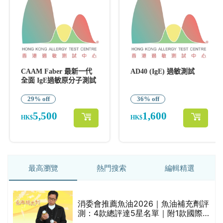
最高瀏覽
熱門搜索
編輯精選
消委會推薦魚油2026｜魚油補充劑評
測：4款總評達5星名單｜附1款國際
魚油標準5星認證 針對2毒物測試 均