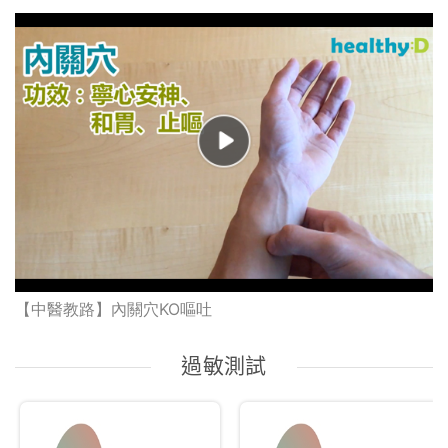
【中醫教路】內關穴KO嘔吐