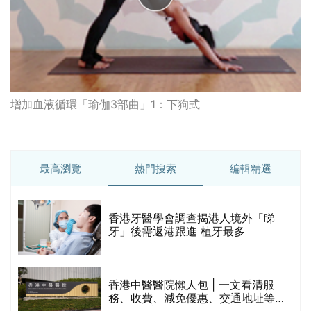
增加血液循環「瑜伽3部曲」1：下狗式
最高瀏覽
熱門搜索
編輯精選
破
香港牙醫學會調查揭港人境外「睇
保
牙」後需返港跟進 植牙最多
香港中醫醫院懶人包 | 一文看清服
務、收費、減免優惠、交通地址等