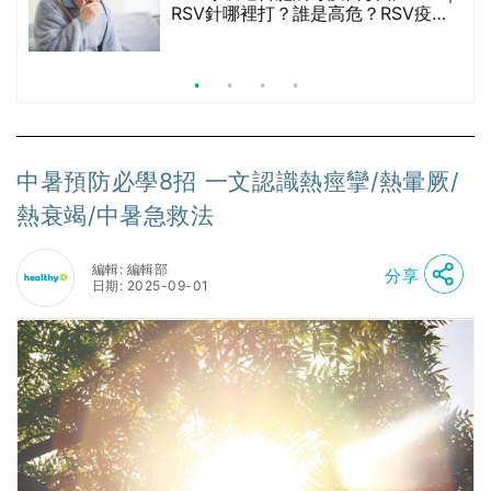
院
RSV針哪裡打？誰是高危？RSV疫苗
價
價錢比較、打針後反應處理/長者醫療
券資助
中暑預防必學8招 一文認識熱痙攣/熱暈厥/
熱衰竭/中暑急救法
編輯: 編輯部
分享
日期: 2025-09-01