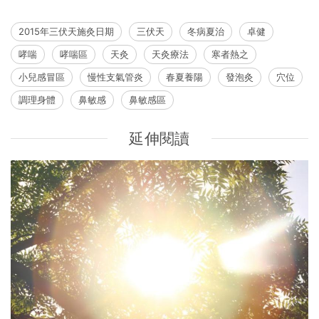
2015年三伏天施灸日期
三伏天
冬病夏治
卓健
哮喘
哮喘區
天灸
天灸療法
寒者熱之
小兒感冒區
慢性支氣管炎
春夏養陽
發泡灸
穴位
調理身體
鼻敏感
鼻敏感區
延伸閱讀