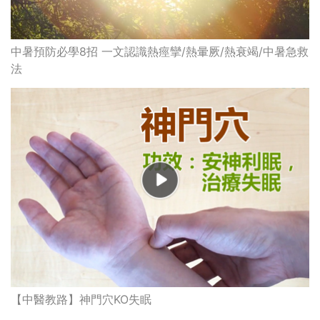
中暑預防必學8招 一文認識熱痙攣/熱暈厥/熱衰竭/中暑急救
法
【中醫教路】神門穴KO失眠