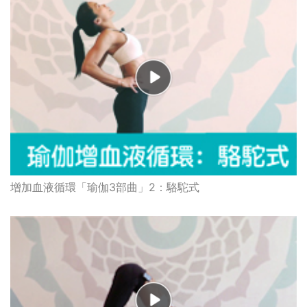
增加血液循環「瑜伽3部曲」2：駱駝式