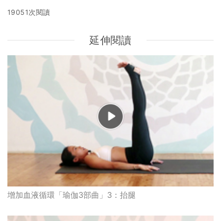
19051次閱讀
延伸閱讀
增加血液循環「瑜伽3部曲」3：抬腿