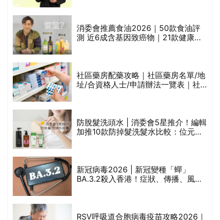
通過消委會標準
消委會推薦食油2026｜50款食油評
測 近6成含基因致癌物｜21款健康煮
食油總評達5星滿分名單(初榨橄欖油/
橄欖油/牛油果油/米糠油/芥花籽油/花
生油等)
巾
社區藥房配藥攻略｜社區藥房名單/地
址/合資格人士/申請辦法一覽表｜社
區藥房是甚麼？可以申請藥物資助計
劃？（持續更新）
防脫髮洗頭水 | 消委會5星推介！編輯
的
加推10款防掉髮洗髮水比較：位元
甲
堂、呂、PANTOGAR、純素有機、咖
啡因洗髮水
新冠病毒2026 | 新冠變種「蟬」
BA.3.2殺入香港！症狀、傳播、風險
禁
與預防方法一文睇
RSV呼吸道合胞病毒疫苗攻略2026｜