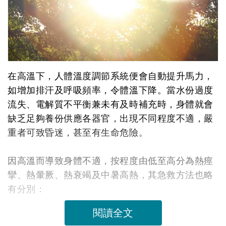
在高溫下，人體溫度調節系統便會自動提升馬力，
如增加排汗及呼吸頻率，令體溫下降。當水份過度
流失、電解質不平衡兼未有及時補充時，身體就會
缺乏足夠養份供應各器官，出現不同程度不適，嚴
重者可致昏迷，甚至有生命危險。
因高溫而導致身體不適，按程度由低至高分為熱痙
攣、熱暈厥、熱衰竭及中暑高熱，其急救方法也略
有分別：
閱讀全文