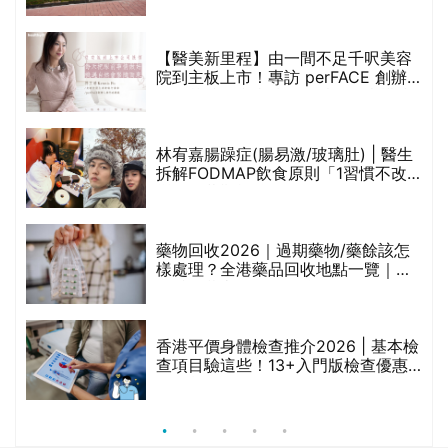
(附預約連結+更多中醫診所資訊)
【醫美新里程】由一間不足千呎美容
院到主板上市！專訪 perFACE 創辦
人符芷晴：逆巿擴張，以人為本構建
醫美版圖
林宥嘉腸躁症(腸易激/玻璃肚) | 醫生
的
拆解FODMAP飲食原則「1習慣不改
甲
變，服藥難根治」
折
藥物回收2026｜過期藥物/藥餘該怎
樣處理？全港藥品回收地點一覽｜屈
臣氏、萬寧、首衛、綠領行動等
香港平價身體檢查推介2026 | 基本檢
查項目驗這些！13+入門版檢查優惠
組合$550起