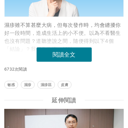
濕疹雖不算甚麼大病，但每次發作時，均會纏擾你
好一段時間，造成生活上的小不便。以為不看醫生
也沒有問題？道聽塗說之間，隨便得到以下4個
「結論」？我們為你逐一解破。
閱讀全文
6732次閱讀
敏感
濕疹
濕疹區
皮膚
延伸閱讀