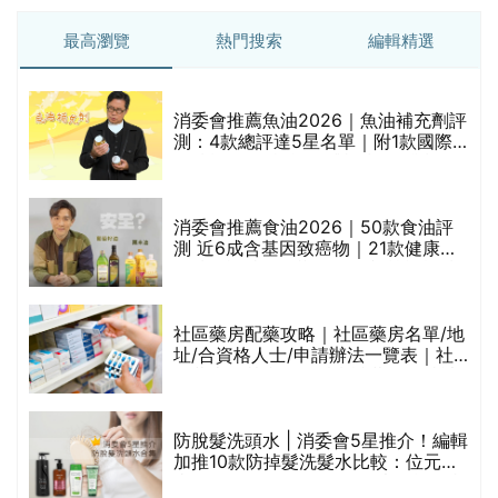
最高瀏覽
熱門搜索
編輯精選
消委會推薦魚油2026｜魚油補充劑評
測：4款總評達5星名單｜附1款國際
魚油標準5星認證 針對2毒物測試 均
通過消委會標準
消委會推薦食油2026｜50款食油評
測 近6成含基因致癌物｜21款健康煮
食油總評達5星滿分名單(初榨橄欖油/
橄欖油/牛油果油/米糠油/芥花籽油/花
生油等)
巾
社區藥房配藥攻略｜社區藥房名單/地
址/合資格人士/申請辦法一覽表｜社
區藥房是甚麼？可以申請藥物資助計
劃？（持續更新）
防脫髮洗頭水 | 消委會5星推介！編輯
的
加推10款防掉髮洗髮水比較：位元
甲
堂、呂、PANTOGAR、純素有機、咖