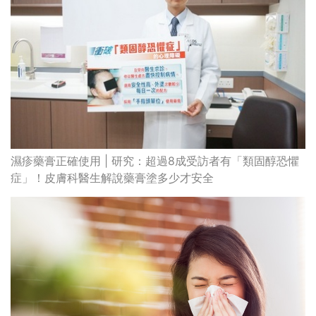
濕疹藥膏正確使用 | 研究：超過8成受訪者有「類固醇恐懼
症」！皮膚科醫生解說藥膏塗多少才安全