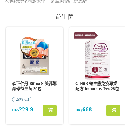
天氣轉變令濕疹發作｜新型藥物治療濕疹